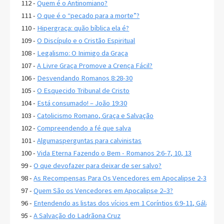
112 -
Quem é o Antinomiano?
111 -
O que é o “pecado para a morte”?
110 -
Hipergraça: quão bíblica ela é?
109 -
O Discípulo e o Cristão Espiritual
108 -
Legalismo: O Inimigo da Graça
107 -
A Livre Graça Promove a Crença Fácil?
106 -
Desvendando Romanos 8:28-30
105 -
O Esquecido Tribunal de Cristo
104 -
Está consumado! – João 19:30
103 -
Catolicismo Romano, Graça e Salvação
102 -
Compreendendo a fé que salva
101 -
Algumasperguntas para calvinistas
100 -
Vida Eterna Fazendo o Bem - Romanos 2:6-7, 10, 13
99 -
O que devofazer para deixar de ser salvo?
98 -
As Recompensas Para Os Vencedores em Apocalipse 2-3
97 -
Quem São os Vencedores em Apocalipse 2–3?
96 -
Entendendo as listas dos vícios em 1 Coríntios 6:9-11, Gálatas 5
95 -
A Salvação do Ladrãona Cruz