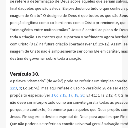
se refere à determinação de Deus sobre aqueles que seriam salvos
final daqueles que são salvos. Ele predestinou tudo o que conhecia 
imagem de Cristo”. O desígnio de Deus é que todos os que são Seu
posição legítima como co-herdeiros com o Cristo preeminente, que 
“primogênito entre muitos irmãos”. Jesus é central ao plano de Deus
toda a criação. Os crentes que suportam o sofrimento agora herdarã
com Cristo (8:17) na futura criação libertada (ver Ef. 1:9-12). Assim, 
imagem de Cristo não é simplesmente ser como Ele em caráter, mas
destino de governar sobre toda a criação.
Versículo 30.
A palavra “chamado” (de
kaleō
) pode se referir a um simples convit
22:3
,
9
; Lc 14:7-8), mas aqui reflete o uso no versículo 28 de ser esc
propósito especial (ver
1 Co 7:15
,
17
,
18
,
20
; Ef 4:1; 1 Ts 2:12; 4:7; 2
não deve ser interpretado como um convite geral a todas as pessoas
porque, no contexto, é somente para aqueles que Deus propôs comp
Jesus. Ele sugere o destino especial de Deus para aqueles que Ele
Que não poderia se referir ao convite universal geral à salvação 