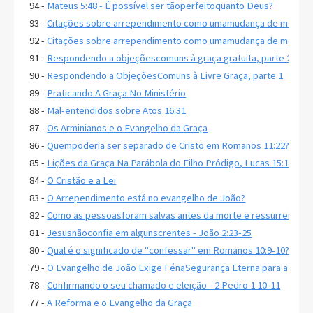
94 -
Mateus 5:48 - É possível ser tãoperfeitoquanto Deus?
93 -
Citações sobre arrependimento como umamudança de mente, 
92 -
Citações sobre arrependimento como umamudança de mente, 
91 -
Respondendo a objeçõescomuns à graça gratuita, parte 2
90 -
Respondendo a ObjeçõesComuns à Livre Graça, parte 1
89 -
Praticando A Graça No Ministério
88 -
Mal-entendidos sobre Atos 16:31
87 -
Os Arminianos e o Evangelho da Graça
86 -
Quempoderia ser separado de Cristo em Romanos 11:22?
85 -
Lições da Graça Na Parábola do Filho Pródigo, Lucas 15:11-32
84 -
O Cristão e a Lei
83 -
O Arrependimento está no evangelho de João?
82 -
Como as pessoasforam salvas antes da morte e ressurreição d
81 -
Jesusnãoconfia em algunscrentes - João 2:23-25
80 -
Qual é o significado de "confessar" em Romanos 10:9-10?
79 -
O Evangelho de João Exige FénaSegurança Eterna para a Salv
78 -
Confirmando o seu chamado e eleição - 2 Pedro 1:10-11
77 -
A Reforma e o Evangelho da Graça