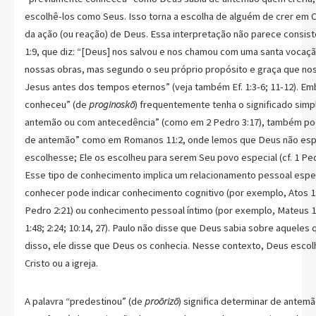
escolhê-los como Seus. Isso torna a escolha de alguém de crer em 
da ação (ou reação) de Deus. Essa interpretação não parece consis
1:9, que diz: “[Deus] nos salvou e nos chamou com uma santa vocaç
nossas obras, mas segundo o seu próprio propósito e graça que nos
Jesus antes dos tempos eternos” (veja também Ef. 1:3-6; 11-12). E
conheceu” (de
proginoskō
) frequentemente tenha o significado simp
antemão ou com antecedência” (como em 2 Pedro 3:17), também pod
de antemão” como em Romanos 11:2, onde lemos que Deus não espe
escolhesse; Ele os escolheu para serem Seu povo especial (cf. 1 Pedr
Esse tipo de conhecimento implica um relacionamento pessoal especi
conhecer pode indicar conhecimento cognitivo (por exemplo, Atos 1:7;
Pedro 2:21) ou conhecimento pessoal íntimo (por exemplo, Mateus 1:
1:48; 2:24; 10:14, 27). Paulo não disse que Deus sabia sobre aqueles
disso, ele disse que Deus os conhecia. Nesse contexto, Deus escolh
Cristo ou a igreja.
A palavra “predestinou” (de
proōrizō
) significa determinar de antemã