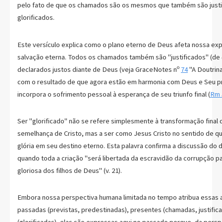
pelo fato de que os chamados são os mesmos que também são justi
glorificados.
Este versículo explica como o plano eterno de Deus afeta nossa ex
salvação eterna. Todos os chamados também são "justificados" (de
declarados justos diante de Deus (veja GraceNotes nº
74
"A Doutrina
com o resultado de que agora estão em harmonia com Deus e Seu p
incorpora o sofrimento pessoal à esperança de seu triunfo final (
Rm 
Ser "glorificado" não se refere simplesmente à transformação final 
semelhança de Cristo, mas a ser como Jesus Cristo no sentido de q
glória em seu destino eterno. Esta palavra confirma a discussão do 
quando toda a criação "será libertada da escravidão da corrupção pa
gloriosa dos filhos de Deus" (v. 21).
Embora nossa perspectiva humana limitada no tempo atribua essas 
passadas (previstas, predestinadas), presentes (chamadas, justifica