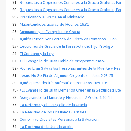
91 -
Repuestas a Objeciones Comunes a la Gracia Gratuita, Parte 2
90 -
Repuestas a Objeciones Comunes a la Gracia Gratuita, Parte 1
89 -
Practicando la Gracia en el Ministerio
88 -
Malentendidos acerca de Hechos 16:31
87 -
Aminianos y el Evangelio de Gracia
86 -
¿Quién Puede Ser Cortado de Cristo en Romanos 11:22?
85 -
Lecciones de Gracia de la Paraábola del Hijo Pródigo
84 -
El Cristiano y la Ley
83 -
¿El Evangelio de Juan Habla de Arrepentimiento?
82 -
¿Cómo Eran Salvas las Personas antes de la Muerte y Resurrecc
81 -
Jesús No Se Fía de Algunos Creyentes – Juan 2:23-25
80 -
¿Qué quiere decir 'Confesar' en Romanos 10:9-10?
79 -
¿El Evangelio de Juan Demanda Creer en la Seguridad Eterna p
78 -
Asegurando Tu Llamado y Elección – 2 Pedro 1:10-11
77 -
La Reforma y el Evangelio de la Gracia
76 -
La Realidad de los Cristianos Carnales
75 -
Cómo Trae Dios a las Personas a la Salvación
74 -
La Doctrina de la Justificación