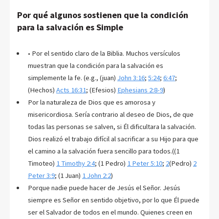
Por qué algunos sostienen que la condición
para la salvación es Simple
• Por el sentido claro de la Biblia. Muchos versículos
muestran que la condición para la salvación es
simplemente la fe. (e.g., (juan)
John 3:16
;
5:24
;
6:47
;
(Hechos)
Acts 16:31
; (Efesios)
Ephesians 2:8-9
)
Por la naturaleza de Dios que es amorosa y
misericordiosa. Sería contrario al deseo de Dios, de que
todas las personas se salven, si Él dificultara la salvación.
Dios realizó el trabajo difícil al sacrificar a su Hijo para que
el camino a la salvación fuera sencillo para todos.((1
Timoteo)
1 Timothy 2:4
; (1 Pedro)
1 Peter 5:10
;
2
(Pedro)
2
Peter 3:9
; (1 Juan)
1 John 2:2
)
Porque nadie puede hacer de Jesús el Señor. Jesús
siempre es Señor en sentido objetivo, por lo que Él puede
ser el Salvador de todos en el mundo. Quienes creen en