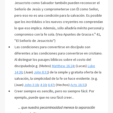
Jesucristo como Salvador también pueden reconocer el
Señorío de Jesús y comprometerse con Él como Señor,
pero eso no es una condición para la salvación. Es posible
que los incrédulos o los nuevos creyentes no comprendan
lo que eso implica. Además, sólo añadiría mérito personal y
compromiso con la fe sola. (Vea Apuntes de Gracia n.º 41,
"El Señorío de Jesucristo")
Las condiciones para convertirse en discípulo son
diferentes a las condiciones para convertirse en cristiano.
Al distinguir los pasajes bíblicos sobre el costo del
discipulado(e.g. (Mateo)
Matthew 16:24
; (Lucas)
Luke
14:26
; (Juan)
John 8:31
) de la simple y gratuita oferta de la
salvación, la simplicidad de la fe se hace evidente. (e.g.
(Juan)
John 3:16
;
4:10
;
6:47
; (Hechos)
Acts 16:31
)
Creer siempre es sencillo, pero no siempre fácil. Por
ejemplo, puede que no sea fácil creer...
... que nuestra pecaminosidad merece la separación