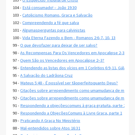
104 -
Está consumado! – João 19:30
103 -
Catolicismo Romano, Graça e Salvação
102 -
Compreendendo a fé que salva
101 -
Algumasperguntas para calvinistas
100 -
Vida Eterna Fazendo o Bem - Romanos 2:6-7, 10, 13
99 -
O que devofazer para deixar de ser salvo?
98 -
As Recompensas Para Os Vencedores em Apocalipse 2-3
97 -
Quem São os Vencedores em Apocalipse 2–3?
96 -
Entendendo as listas dos vícios em 1 Coríntios 6:9-11, Gálatas 5
95 -
A Salvação do Ladrãona Cruz
94 -
Mateus 5:48 - É possível ser tãoperfeitoquanto Deus?
93 -
Citações sobre arrependimento como umamudança de mente, 
92 -
Citações sobre arrependimento como umamudança de mente, 
91 -
Respondendo a objeçõescomuns à graça gratuita, parte 2
90 -
Respondendo a ObjeçõesComuns à Livre Graça, parte 1
89 -
Praticando A Graça No Ministério
88 -
Mal-entendidos sobre Atos 16:31