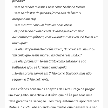
pecador".
...sem se render a Jesus Cristo como Senhor e Mestre.
...sem se afastar do pecado (como eles definem o
arrependimento).
...sem mostrar nenhum fruto ou boas obras.
...respondendo a um convite do evangelho com uma
demonstração pública, como levantar a mão ou ir à frente em
uma igreja.
...se eles simplesmente confessarem, "Eu creio em Jesus" ou
"Eu creio que Jesus morreu na cruz e ressuscitou."
...se eles professam fé em Cristo como Salvador e são
batizados e/ou se juntam a uma igreja.
...Se eles professam fé em Cristo como Salvador, mas não
seguem a Cristo fielmente.
Esses críticos acusam os adeptos da Livre Graça de pregar
um evangelho superficial e diluído que dá às pessoas uma
falsa garantia de salvação. Eles frequentemente apontam para
Mateus 7:21-23, observando que muitos que pensam que são