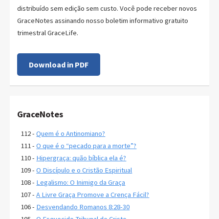
distribuído sem edição sem custo. Você pode receber novos
GraceNotes assinando nosso boletim informativo gratuito
trimestral GraceLife.
Download in PDF
GraceNotes
112 -
Quem é o Antinomiano?
111 -
O que é o “pecado para a morte”?
110 -
Hipergraça: quão bíblica ela é?
109 -
O Discípulo e o Cristão Espiritual
108 -
Legalismo: O Inimigo da Graça
107 -
A Livre Graça Promove a Crença Fácil?
106 -
Desvendando Romanos 8:28-30
105 -
O Esquecido Tribunal de Cristo