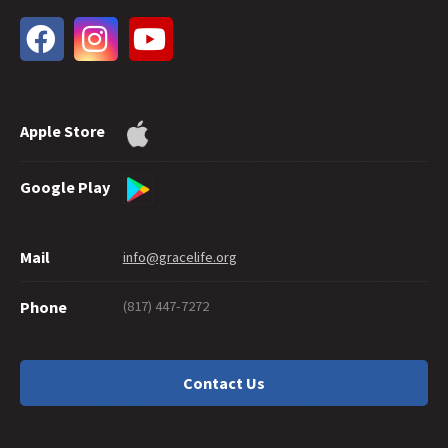
33 -
A extensão do perdão de Deus
32 -
Graça Futura
31 -
Batismo nas Águas e Salvação Etern
30 -
Quanta fé é necessária para a salvação?
29 -
Quão Bom Você Tem Que Ser Para Chegar Ao Céu?
Apple Store
28 -
As boas obras podem provar a salvação?
27 -
Compartilhando a Graça Graciosamente
26 -
Suicídio e Salvação
Google Play
25 -
Um Labirinto De Graça
24 -
Eternamente Seguro
Mail
info@gracelife.org
23 -
Os discípulos nascem ou são feitos?
22 -
Arrependimento: o que esta palavra significa
(817) 447-7272
Phone
21 -
Pedro Como Um Discípulo Modelo
20 -
Graça De Dar
19 -
Que tal um "cristão" que não vive como um?
Contact Us
18 -
Você deveria cortar sua mão?
17 -
Tradições ou Tradicionalismo?
16 -
Existe um pecado que Deus não perdoa?