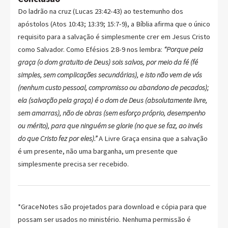
Do ladrão na cruz (Lucas 23:42-43) ao testemunho dos
apóstolos (Atos 10:43; 13:39; 15:7-9), a Bíblia afirma que o único
requisito para a salvação é simplesmente crer em Jesus Cristo
como Salvador. Como Efésios 2:8-9 nos lembra:
“Porque pela
graça (o dom gratuito de Deus) sois salvos, por meio da fé (fé
simples, sem complicações secundárias), e isto não vem de vós
(nenhum custo pessoal, compromisso ou abandono de pecados);
ela (salvação pela graça) é o dom de Deus (absolutamente livre,
sem amarras), não de obras (sem esforço próprio, desempenho
ou mérito), para que ninguém se glorie (no que se faz, ao invés
do que Cristo fez por eles).”
A Livre Graça ensina que a salvação
é um presente, não uma barganha, um presente que
simplesmente precisa ser recebido.
*GraceNotes são projetados para download e cópia para que
possam ser usados no ministério. Nenhuma permissão é