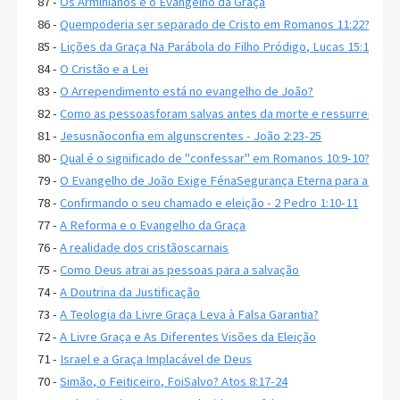
87 -
Os Arminianos e o Evangelho da Graça
86 -
Quempoderia ser separado de Cristo em Romanos 11:22?
85 -
Lições da Graça Na Parábola do Filho Pródigo, Lucas 15:11-32
84 -
O Cristão e a Lei
83 -
O Arrependimento está no evangelho de João?
82 -
Como as pessoasforam salvas antes da morte e ressurreição d
81 -
Jesusnãoconfia em algunscrentes - João 2:23-25
80 -
Qual é o significado de "confessar" em Romanos 10:9-10?
79 -
O Evangelho de João Exige FénaSegurança Eterna para a Salv
78 -
Confirmando o seu chamado e eleição - 2 Pedro 1:10-11
77 -
A Reforma e o Evangelho da Graça
76 -
A realidade dos cristãoscarnais
75 -
Como Deus atrai as pessoas para a salvação
74 -
A Doutrina da Justificação
73 -
A Teologia da Livre Graça Leva à Falsa Garantia?
72 -
A Livre Graça e As Diferentes Visões da Eleição
71 -
Israel e a Graça Implacável de Deus
70 -
Simão, o Feiticeiro, FoiSalvo? Atos 8:17-24