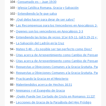
104 -
Consumado es – Juan 19:30
103 -
Iglesia Católica Romana, Gracia y Salvación
102 -
Entendiendo la fe que salva
99 -
¿Qué debo hacer para dejar de ser salvo?
98 -
Las Recompensas para los Vencedores en Apocalipsis 2-3
97 -
Quienes son los vencedores en Apocalipsis 2-3
96 -
Entendiendo las listas de vicios 1Cor 6:9-11, Gál 5:19-21 y Ef 5:3
95 -
La Salvación del Ladrón en la Cruz
94 -
Mateo 5:48 - ¿Es posible ser tan perfecto como Dios?
93 -
Citas acerca de Arrepentimiento como Cambio de Pensamiento,
92 -
Citas acerca de Arrepentimiento como Cambio de Pensamiento,
91 -
Repuestas a Objeciones Comunes a la Gracia Gratuita, Parte 2
90 -
Repuestas a Objeciones Comunes a la Gracia Gratuita, Parte 1
89 -
Practicando la Gracia en el Ministerio
88 -
Malentendidos acerca de Hechos 16:31
87 -
Aminianos y el Evangelio de Gracia
86 -
¿Quién Puede Ser Cortado de Cristo en Romanos 11:22?
85 -
Lecciones de Gracia de la Paraábola del Hijo Pródigo