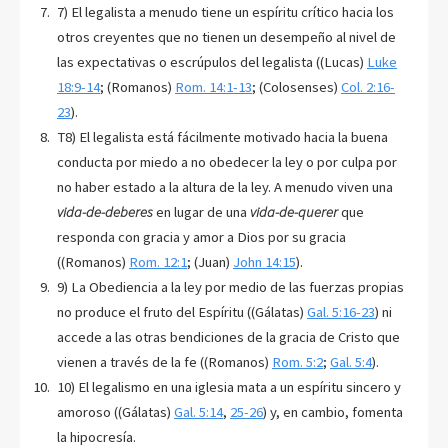
7) El legalista a menudo tiene un espíritu crítico hacia los
otros creyentes que no tienen un desempeño al nivel de
las expectativas o escrúpulos del legalista ((Lucas)
Luke
18:9-14
; (Romanos)
Rom. 14:1-13
; (Colosenses)
Col. 2:16-
23
).
T8) El legalista está fácilmente motivado hacia la buena
conducta por miedo a no obedecer la ley o por culpa por
no haber estado a la altura de la ley. A menudo viven una
vida-de-deberes
en lugar de una
vida-de-querer
que
responda con gracia y amor a Dios por su gracia
((Romanos)
Rom. 12:1
; (Juan)
John 14:15
).
9) La Obediencia a la ley por medio de las fuerzas propias
no produce el fruto del Espíritu ((Gálatas)
Gal. 5:16-23
) ni
accede a las otras bendiciones de la gracia de Cristo que
vienen a través de la fe ((Romanos)
Rom. 5:2
;
Gal. 5:4
).
10) El legalismo en una iglesia mata a un espíritu sincero y
amoroso ((Gálatas)
Gal. 5:14
,
25-26
) y, en cambio, fomenta
la hipocresía.