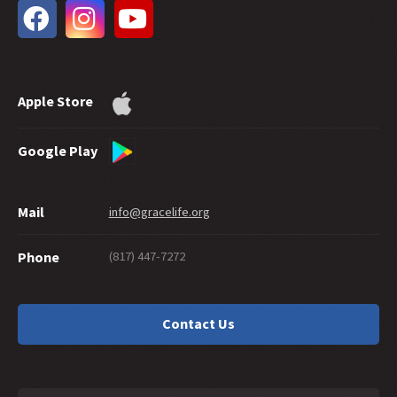
30 -
¿Cuánta Fe se Necesita para Ser Salvo?
29 -
¿Qué Tan Bueno Debes Ser para Ir al Cielo?
28 -
¿Las Obras Pueden Demostrar la Salvación?
27 -
Compartiendo la Gracia Gentilmente
Apple Store
26 -
Suicidio y Salvación
25 -
Un Laberinto de Gracia
24 -
Seguro Eternamente
Google Play
23 -
¿Los Discípulos Nacen o se Hacen?
22 -
¿Qué Hay en una Palabra?
Mail
info@gracelife.org
21 -
Pedro Como un Discípulo Modelo
20 -
Dando de Gracia
(817) 447-7272
Phone
19 -
¿Qué Tal el 'Cristiano' que No Vive Como Tal?
18 -
¿Te Debes de Cortar la Mano?
17 -
¿Tradiciones o Tradicionalismo?
Contact Us
16 -
¿Existe un Pecado que Dios no Perdona?
15 -
Interpretando Hebreos: Empezando con los Lectores
14 -
Cayendo de la Gracia en Gálatas 5:4
13 -
Garantía y Esperanza en Colosenses 1:21