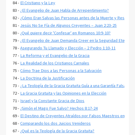
84 -
El Cristiano y la Ley
83 -
¿El Evangelio de Juan Habla de Arrepentimiento?
82 -
¿Cómo Eran Salvas las Personas antes de la Muerte y Resurrecc
81 -
Jesús No Se Fía de Algunos Creyentes – Juan 2:23-25
80 -
¿Qué quiere decir 'Confesar' en Romanos 10:9-10?
79 -
¿El Evangelio de Juan Demanda Creer en la Seguridad Eterna p
78 -
Asegurando Tu Llamado y Elección – 2 Pedro 1:10-11
77 -
La Reforma y el Evangelio de la Gracia
76 -
La Realidad de los Cristianos Carnales
75 -
Cómo Trae Dios a las Personas a la Salvación
74 -
La Doctrina de la Justificación
73 -
¿La Teología de la Gracia Gratuita Guía a una Garantía Falsa?
72 -
La Gracia Gratuita y las Opiniones en la Elección
71 -
Israel y la Constante Gracia de Dios
70 -
¿Simón el Mago Fue Salvo? Hechos 8:17-24
69 -
El Destino de Creyentes Atraídos por Falsos Maestros en 2 Pe
68 -
Comparando los dos Juicios Venideros
67 -
¿Qué es la Teología de la Gracia Gratuita?