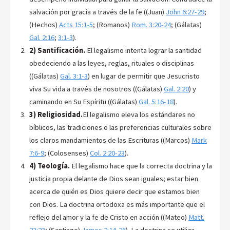
salvación por gracia a través de la fe ((Juan)
John 6:27-29
;
(Hechos)
Acts 15:1-5
; (Romanos)
Rom. 3:20-24
; (Gálatas)
Gal. 2:16
;
3:1-3
).
2) Santificación.
El legalismo intenta lograr la santidad
obedeciendo a las leyes, reglas, rituales o disciplinas
((Gálatas)
Gal. 3:1-3
) en lugar de permitir que Jesucristo
viva Su vida a través de nosotros ((Gálatas)
Gal. 2:20
) y
caminando en Su Espíritu ((Gálatas)
Gal. 5:16-18
).
3) Religiosidad.
El legalismo eleva los estándares no
bíblicos, las tradiciones o las preferencias culturales sobre
los claros mandamientos de las Escrituras ((Marcos)
Mark
7:6-9
; (Colosenses)
Col. 2:20-23
).
4) Teología.
El legalismo hace que la correcta doctrina y la
justicia propia delante de Dios sean iguales; estar bien
acerca de quién es Dios quiere decir que estamos bien
con Dios. La doctrina ortodoxa es más importante que el
reflejo del amor y la fe de Cristo en acción ((Mateo)
Matt.
23:23
; (Santiago)
James 2:14-26
). La doctrina se utiliza