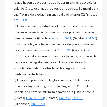
lo que hacemos o dejamos de hacer mientras descuida la
vida de Cristo que vive a través de nosotros. Se manifiesta
una "forma de piedad" sin una realidad interior ((2 Timoteo)
2 Tim. 3:5
).
4) La esclavitud espiritual es el resultado del trabajo de
obedecer leyes y reglas que nunca se pueden obedecer
completamente ((Hechos)
Acts 15:10-11
; (Gálatas)
Gal. 5:1
).
5) Ya que la ley nos hace conscientes del pecado y la ley
trae condenación ((Romanos)
Rom. 3:20
; (Gálatas)
Gal.
3:10
), los legalistas son propensos a la culpa, la miseria, la
depresión, el agotamiento e incluso a abandonar la
inutilidad de tratar de obedecer las reglas porque
continuamente fallando.
6) El orgullo proviene de la gloria acerca del desempeño
de uno en lugar de la gloria de los logros de Cristo. La
justicia de Cristo se minimiza a favor de la justicia propia
((Lucas)
Luke 18:9-14
; (Gálatas)
Gal. 2:21
;
6:13-15
;
(Filipenses)
Phil. 3:7-9
).