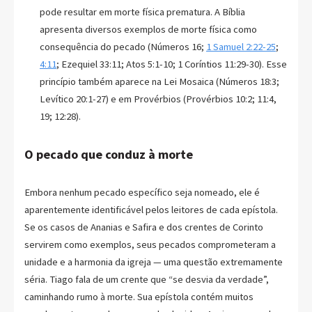
pode resultar em morte física prematura. A Bíblia
apresenta diversos exemplos de morte física como
consequência do pecado (Números 16;
1 Samuel 2:22-25
;
4:11
; Ezequiel 33:11; Atos 5:1-10; 1 Coríntios 11:29-30). Esse
princípio também aparece na Lei Mosaica (Números 18:3;
Levítico 20:1-27) e em Provérbios (Provérbios 10:2; 11:4,
19; 12:28).
O pecado que conduz à morte
Embora nenhum pecado específico seja nomeado, ele é
aparentemente identificável pelos leitores de cada epístola.
Se os casos de Ananias e Safira e dos crentes de Corinto
servirem como exemplos, seus pecados comprometeram a
unidade e a harmonia da igreja — uma questão extremamente
séria. Tiago fala de um crente que “se desvia da verdade”,
caminhando rumo à morte. Sua epístola contém muitos