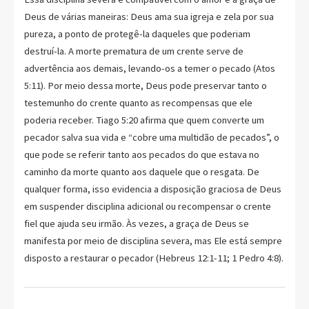
Deus de várias maneiras: Deus ama sua igreja e zela por sua
pureza, a ponto de protegê-la daqueles que poderiam
destruí-la. A morte prematura de um crente serve de
advertência aos demais, levando-os a temer o pecado (Atos
5:11). Por meio dessa morte, Deus pode preservar tanto o
testemunho do crente quanto as recompensas que ele
poderia receber. Tiago 5:20 afirma que quem converte um
pecador salva sua vida e “cobre uma multidão de pecados”, o
que pode se referir tanto aos pecados do que estava no
caminho da morte quanto aos daquele que o resgata. De
qualquer forma, isso evidencia a disposição graciosa de Deus
em suspender disciplina adicional ou recompensar o crente
fiel que ajuda seu irmão. Às vezes, a graça de Deus se
manifesta por meio de disciplina severa, mas Ele está sempre
disposto a restaurar o pecador (Hebreus 12:1-11; 1 Pedro 4:8).