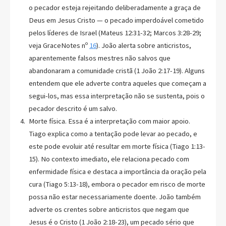
o pecador esteja rejeitando deliberadamente a graça de
Deus em Jesus Cristo — o pecado imperdoável cometido
pelos líderes de Israel (Mateus 12:31-32; Marcos 3:28-29;
veja GraceNotes nº
16
). João alerta sobre anticristos,
aparentemente falsos mestres não salvos que
abandonaram a comunidade cristã (1 João 2:17-19). Alguns
entendem que ele adverte contra aqueles que começam a
segui-los, mas essa interpretação não se sustenta, pois o
pecador descrito é um salvo.
Morte física. Essa é a interpretação com maior apoio.
Tiago explica como a tentação pode levar ao pecado, e
este pode evoluir até resultar em morte física (Tiago 1:13-
15). No contexto imediato, ele relaciona pecado com
enfermidade física e destaca a importância da oração pela
cura (Tiago 5:13-18), embora o pecador em risco de morte
possa não estar necessariamente doente. João também
adverte os crentes sobre anticristos que negam que
Jesus é o Cristo (1 João 2:18-23), um pecado sério que