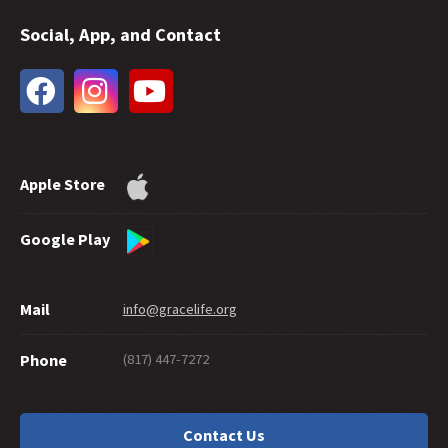
35 -
A Livre Graça ensina a Licenciosidade?
Social, App, and Contact
34 -
As chamas em Hebreus
33 -
A extensão do perdão de Deus
32 -
Graça Futura
31 -
Batismo nas Águas e Salvação Etern
30 -
Quanta fé é necessária para a salvação?
29 -
Quão Bom Você Tem Que Ser Para Chegar Ao Céu?
Apple Store
28 -
As boas obras podem provar a salvação?
27 -
Compartilhando a Graça Graciosamente
26 -
Suicídio e Salvação
Google Play
25 -
Um Labirinto De Graça
24 -
Eternamente Seguro
Mail
info@gracelife.org
23 -
Os discípulos nascem ou são feitos?
22 -
Arrependimento: o que esta palavra significa
(817) 447-7272
Phone
21 -
Pedro Como Um Discípulo Modelo
20 -
Graça De Dar
19 -
Que tal um "cristão" que não vive como um?
Contact Us
18 -
Você deveria cortar sua mão?