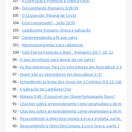
107 -
A Livre Graça Promove a Crença Fácil?
106 -
Desvendando Romanos 8:28-30
105 -
O Esquecido Tribunal de Cristo
104 -
Está consumado! – João 19:30
103 -
Catolicismo Romano, Graça e Salvação
102 -
Compreendendo a fé que salva
101 -
Algumasperguntas para calvinistas
100 -
Vida Eterna Fazendo o Bem - Romanos 2:6-7, 10, 13
99 -
O que devofazer para deixar de ser salvo?
98 -
As Recompensas Para Os Vencedores em Apocalipse 2-3
97 -
Quem São os Vencedores em Apocalipse 2–3?
96 -
Entendendo as listas dos vícios em 1 Coríntios 6:9-11, Gálatas 5
95 -
A Salvação do Ladrãona Cruz
94 -
Mateus 5:48 - É possível ser tãoperfeitoquanto Deus?
93 -
Citações sobre arrependimento como umamudança de mente, 
92 -
Citações sobre arrependimento como umamudança de mente, 
91 -
Respondendo a objeçõescomuns à graça gratuita, parte 2
90 -
Respondendo a ObjeçõesComuns à Livre Graça, parte 1