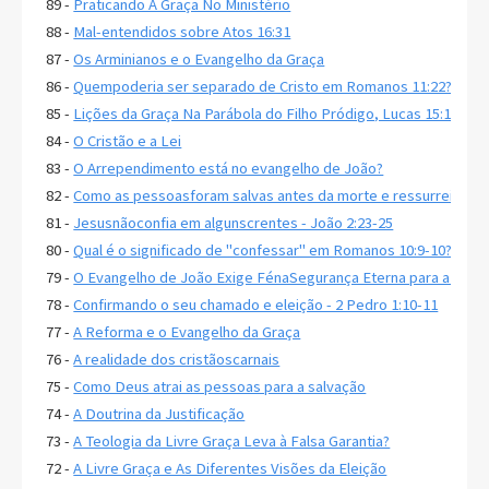
89 -
Praticando A Graça No Ministério
88 -
Mal-entendidos sobre Atos 16:31
87 -
Os Arminianos e o Evangelho da Graça
86 -
Quempoderia ser separado de Cristo em Romanos 11:22?
85 -
Lições da Graça Na Parábola do Filho Pródigo, Lucas 15:11-32
84 -
O Cristão e a Lei
83 -
O Arrependimento está no evangelho de João?
82 -
Como as pessoasforam salvas antes da morte e ressurreição d
81 -
Jesusnãoconfia em algunscrentes - João 2:23-25
80 -
Qual é o significado de "confessar" em Romanos 10:9-10?
79 -
O Evangelho de João Exige FénaSegurança Eterna para a Salv
78 -
Confirmando o seu chamado e eleição - 2 Pedro 1:10-11
77 -
A Reforma e o Evangelho da Graça
76 -
A realidade dos cristãoscarnais
75 -
Como Deus atrai as pessoas para a salvação
74 -
A Doutrina da Justificação
73 -
A Teologia da Livre Graça Leva à Falsa Garantia?
72 -
A Livre Graça e As Diferentes Visões da Eleição