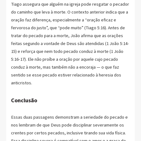
Tiago assegura que alguém na igreja pode resgatar o pecador
do caminho que leva à morte. O contexto anterior indica que a
oração faz diferença, especialmente a “oração eficaz e
fervorosa do justo”, que “pode muito” (Tiago 5:16). Antes de
tratar do pecado para a morte, João afirma que as orações
feitas segundo a vontade de Deus são atendidas (1 João 5:14-
15) e reforça que nem todo pecado conduz à morte (1 João
5:16-17). Ele não proíbe a oração por aquele cujo pecado
conduz à morte, mas também não a encoraja — o que faz
sentido se esse pecado estiver relacionado à heresia dos
anticristos.
Conclusão
Essas duas passagens demonstram a seriedade do pecado e
nos lembram de que Deus pode disciplinar severamente os
crentes por certos pecados, inclusive tirando sua vida física.
Essa disciplina severa é compatível com o amor e a graça de