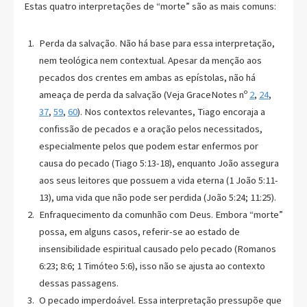
Estas quatro interpretações de “morte” são as mais comuns:
Perda da salvação. Não há base para essa interpretação,
nem teológica nem contextual. Apesar da menção aos
pecados dos crentes em ambas as epístolas, não há
ameaça de perda da salvação (Veja GraceNotes nº
2
,
24
,
37
,
59
,
60
). Nos contextos relevantes, Tiago encoraja a
confissão de pecados e a oração pelos necessitados,
especialmente pelos que podem estar enfermos por
causa do pecado (Tiago 5:13-18), enquanto João assegura
aos seus leitores que possuem a vida eterna (1 João 5:11-
13), uma vida que não pode ser perdida (João 5:24; 11:25).
Enfraquecimento da comunhão com Deus. Embora “morte”
possa, em alguns casos, referir-se ao estado de
insensibilidade espiritual causado pelo pecado (Romanos
6:23; 8:6; 1 Timóteo 5:6), isso não se ajusta ao contexto
dessas passagens.
O pecado imperdoável. Essa interpretação pressupõe que