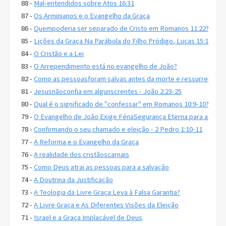
88 -
Mal-entendidos sobre Atos 16:31
87 -
Os Arminianos e o Evangelho da Graça
86 -
Quempoderia ser separado de Cristo em Romanos 11:22?
85 -
Lições da Graça Na Parábola do Filho Pródigo, Lucas 15:11-32
84 -
O Cristão e a Lei
83 -
O Arrependimento está no evangelho de João?
82 -
Como as pessoasforam salvas antes da morte e ressurreição d
81 -
Jesusnãoconfia em algunscrentes - João 2:23-25
80 -
Qual é o significado de "confessar" em Romanos 10:9-10?
79 -
O Evangelho de João Exige FénaSegurança Eterna para a Salv
78 -
Confirmando o seu chamado e eleição - 2 Pedro 1:10-11
77 -
A Reforma e o Evangelho da Graça
76 -
A realidade dos cristãoscarnais
75 -
Como Deus atrai as pessoas para a salvação
74 -
A Doutrina da Justificação
73 -
A Teologia da Livre Graça Leva à Falsa Garantia?
72 -
A Livre Graça e As Diferentes Visões da Eleição
71 -
Israel e a Graça Implacável de Deus