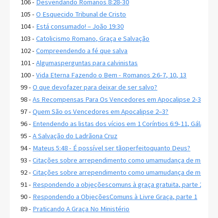
106 -
Desvendando Romanos 8:28-30
105 -
O Esquecido Tribunal de Cristo
104 -
Está consumado! – João 19:30
103 -
Catolicismo Romano, Graça e Salvação
102 -
Compreendendo a fé que salva
101 -
Algumasperguntas para calvinistas
100 -
Vida Eterna Fazendo o Bem - Romanos 2:6-7, 10, 13
99 -
O que devofazer para deixar de ser salvo?
98 -
As Recompensas Para Os Vencedores em Apocalipse 2-3
97 -
Quem São os Vencedores em Apocalipse 2–3?
96 -
Entendendo as listas dos vícios em 1 Coríntios 6:9-11, Gálatas 5
95 -
A Salvação do Ladrãona Cruz
94 -
Mateus 5:48 - É possível ser tãoperfeitoquanto Deus?
93 -
Citações sobre arrependimento como umamudança de mente, 
92 -
Citações sobre arrependimento como umamudança de mente, 
91 -
Respondendo a objeçõescomuns à graça gratuita, parte 2
90 -
Respondendo a ObjeçõesComuns à Livre Graça, parte 1
89 -
Praticando A Graça No Ministério