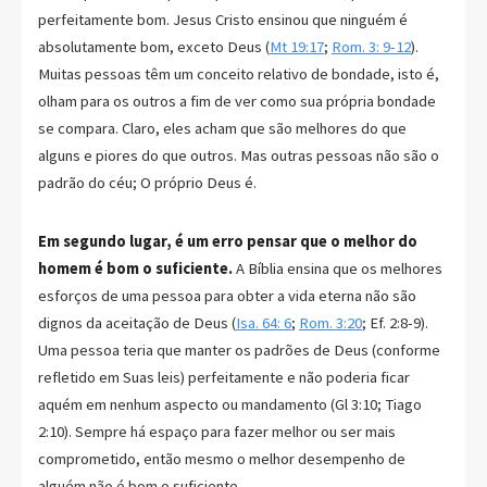
perfeitamente bom. Jesus Cristo ensinou que ninguém é
absolutamente bom, exceto Deus (
Mt 19:17
;
Rom. 3: 9-12
).
Muitas pessoas têm um conceito relativo de bondade, isto é,
olham para os outros a fim de ver como sua própria bondade
se compara. Claro, eles acham que são melhores do que
alguns e piores do que outros. Mas outras pessoas não são o
padrão do céu; O próprio Deus é.
Em segundo lugar, é um erro pensar que o melhor do
homem é bom o suficiente.
A Bíblia ensina que os melhores
esforços de uma pessoa para obter a vida eterna não são
dignos da aceitação de Deus (
Isa. 64: 6
;
Rom. 3:20
; Ef. 2:8-9).
Uma pessoa teria que manter os padrões de Deus (conforme
refletido em Suas leis) perfeitamente e não poderia ficar
aquém em nenhum aspecto ou mandamento (Gl 3:10; Tiago
2:10). Sempre há espaço para fazer melhor ou ser mais
comprometido, então mesmo o melhor desempenho de
alguém não é bom o suficiente.