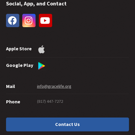
Social, App, and Contact
34 -
As chamas em Hebreus
33 -
A extensão do perdão de Deus
32 -
Graça Futura
31 -
Batismo nas Águas e Salvação Etern
30 -
Quanta fé é necessária para a salvação?
29 -
Quão Bom Você Tem Que Ser Para Chegar Ao Céu?
Apple Store
28 -
As boas obras podem provar a salvação?
27 -
Compartilhando a Graça Graciosamente
26 -
Suicídio e Salvação
Google Play
25 -
Um Labirinto De Graça
24 -
Eternamente Seguro
Mail
info@gracelife.org
23 -
Os discípulos nascem ou são feitos?
22 -
Arrependimento: o que esta palavra significa
(817) 447-7272
Phone
21 -
Pedro Como Um Discípulo Modelo
20 -
Graça De Dar
19 -
Que tal um "cristão" que não vive como um?
Contact Us
18 -
Você deveria cortar sua mão?
17 -
Tradições ou Tradicionalismo?