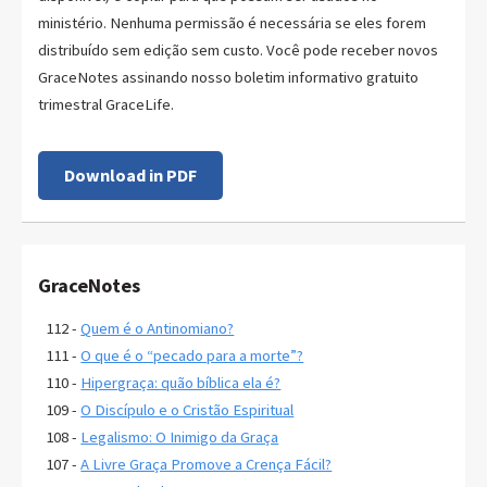
ministério. Nenhuma permissão é necessária se eles forem
distribuído sem edição sem custo. Você pode receber novos
GraceNotes assinando nosso boletim informativo gratuito
trimestral GraceLife.
Download in PDF
GraceNotes
112 -
Quem é o Antinomiano?
111 -
O que é o “pecado para a morte”?
110 -
Hipergraça: quão bíblica ela é?
109 -
O Discípulo e o Cristão Espiritual
108 -
Legalismo: O Inimigo da Graça
107 -
A Livre Graça Promove a Crença Fácil?