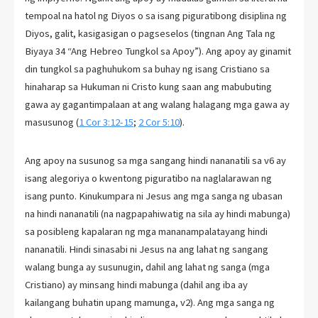
tempoal na hatol ng Diyos o sa isang piguratibong disiplina ng
Diyos, galit, kasigasigan o pagseselos (tingnan Ang Tala ng
Biyaya 34 “Ang Hebreo Tungkol sa Apoy”). Ang apoy ay ginamit
din tungkol sa paghuhukom sa buhay ng isang Cristiano sa
hinaharap sa Hukuman ni Cristo kung saan ang mabubuting
gawa ay gagantimpalaan at ang walang halagang mga gawa ay
masusunog (
1 Cor 3:12-15
;
2 Cor 5:10
).
Ang apoy na susunog sa mga sangang hindi nananatili sa v6 ay
isang alegoriya o kwentong piguratibo na naglalarawan ng
isang punto. Kinukumpara ni Jesus ang mga sanga ng ubasan
na hindi nananatili (na nagpapahiwatig na sila ay hindi mabunga)
sa posibleng kapalaran ng mga mananampalatayang hindi
nananatili. Hindi sinasabi ni Jesus na ang lahat ng sangang
walang bunga ay susunugin, dahil ang lahat ng sanga (mga
Cristiano) ay minsang hindi mabunga (dahil ang iba ay
kailangang buhatin upang mamunga, v2). Ang mga sanga ng