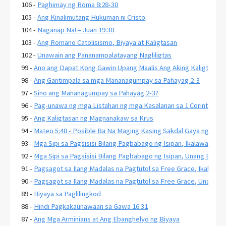
106 -
Paghimay ng Roma 8:28-30
105 -
Ang Kinalimutang Hukuman ni Cristo
104 -
Naganap Na! – Juan 19:30
103 -
Ang Romano Catolisismo, Biyaya at Kaligtasan
102 -
Unawain ang Pananampalatayang Nagliligtas
99 -
Ano ang Dapat Kong Gawin Upang Maalis Ang Aking Kaligtasan?
98 -
Ang Gantimpala sa mga Mananagumpay sa Pahayag 2-3
97 -
Sino ang Mananagumpay sa Pahayag 2-3?
96 -
Pag-unawa ng mga Listahan ng mga Kasalanan sa 1 Corinto 6:9-11
95 -
Ang Kaligtasan ng Magnanakaw sa Krus
94 -
Mateo 5:48 - Posible Ba Na Maging Kasing Sakdal Gaya ng Diyo
93 -
Mga Sipi sa Pagsisisi Bilang Pagbabago ng Isipan, Ikalawang Ba
92 -
Mga Sipi sa Pagsisisi Bilang Pagbabago ng Isipan, Unang Bahag
91 -
Pagsagot sa Ilang Madalas na Pagtutol sa Free Grace, Ikalawa
90 -
Pagsagot sa Ilang Madalas na Pagtutol sa Free Grace, Unang B
89 -
Biyaya sa Paglilingkod
88 -
Hindi Pagkakaunawaan sa Gawa 16:31
87 -
Ang Mga Arminians at Ang Ebanghelyo ng Biyaya