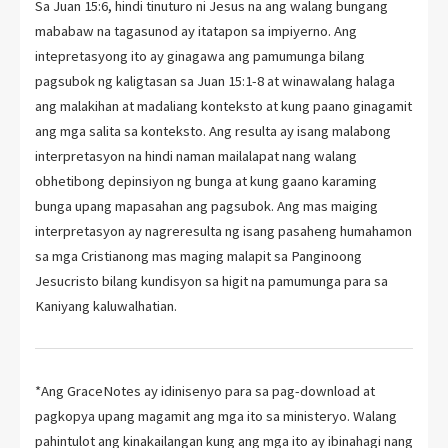
Sa Juan 15:6, hindi tinuturo ni Jesus na ang walang bungang
mababaw na tagasunod ay itatapon sa impiyerno. Ang
intepretasyong ito ay ginagawa ang pamumunga bilang
pagsubok ng kaligtasan sa Juan 15:1-8 at winawalang halaga
ang malakihan at madaliang konteksto at kung paano ginagamit
ang mga salita sa konteksto. Ang resulta ay isang malabong
interpretasyon na hindi naman mailalapat nang walang
obhetibong depinsiyon ng bunga at kung gaano karaming
bunga upang mapasahan ang pagsubok. Ang mas maiging
interpretasyon ay nagreresulta ng isang pasaheng humahamon
sa mga Cristianong mas maging malapit sa Panginoong
Jesucristo bilang kundisyon sa higit na pamumunga para sa
Kaniyang kaluwalhatian.
*Ang GraceNotes ay idinisenyo para sa pag-download at
pagkopya upang magamit ang mga ito sa ministeryo. Walang
pahintulot ang kinakailangan kung ang mga ito ay ibinahagi nang