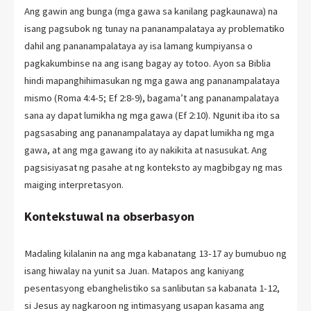
Ang gawin ang bunga (mga gawa sa kanilang pagkaunawa) na
isang pagsubok ng tunay na pananampalataya ay problematiko
dahil ang pananampalataya ay isa lamang kumpiyansa o
pagkakumbinse na ang isang bagay ay totoo. Ayon sa Biblia
hindi mapanghihimasukan ng mga gawa ang pananampalataya
mismo (Roma 4:4-5; Ef 2:8-9), bagama’t ang pananampalataya
sana ay dapat lumikha ng mga gawa (Ef 2:10). Ngunit iba ito sa
pagsasabing ang pananampalataya ay dapat lumikha ng mga
gawa, at ang mga gawang ito ay nakikita at nasusukat. Ang
pagsisiyasat ng pasahe at ng konteksto ay magbibgay ng mas
maiging interpretasyon.
Kontekstuwal na obserbasyon
Madaling kilalanin na ang mga kabanatang 13-17 ay bumubuo ng
isang hiwalay na yunit sa Juan. Matapos ang kaniyang
pesentasyong ebanghelistiko sa sanlibutan sa kabanata 1-12,
si Jesus ay nagkaroon ng intimasyang usapan kasama ang