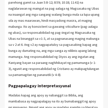
parehong gamit sa Juan 5:8-12; 8:59; 10:18; 11:41) na
naglalarawan ng maingat na pag-aalaga ng Magsasaka ng Ubas
na inaangat ang mga sangang walang bunga mula sa lupa upang
sila ay mas maarawan, hindi masyadong masira, at maging
mabunga. Ito ay konsistent sa gawaing viticulture (pag-aalaga
ng ubas), sa responsabilidad ng pag-iingat ng Magsasaka ng
Ubas na binanggit sa v1-3, at sa pagnanasang maging mabunga
sa v 2 at 6. Ang v2 ay nagpapatuloy sa pagsasabing kapag ang
bunga ay dumating na, ang mga sanga ay nililinis upang lalong
mamunga. Ang responsabilidad ng Diyos ay ang ingatan ang
Kaniyang bayan sa paraang naghihikayat ng pamumunga (v 1-
3), ngunit ang responsabilidad ng Cristiano ay makipagtulungan
sa pamamagitan ng pananatili (v 4-8).
Pagpapalagay interpretasyunal
Madalas kapag ang apoy ay nabanggit sa Biblia, ang
mambabasa ay nagpapalagay na ito ay bumabanggit ng apoy
ng impiyerno. Ngunit ang apoy ay madalas gamitin sa literal na