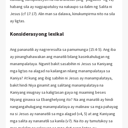
habang sila ay nagpapatuloy na nakaupo sa ilalim ng Salita ni
Jesus (cf 17:17). Alin man sa dalawa, kinukumpirma nito na sila
ay ligtas.
Konsiderasyong lexikal
Ang pananatili ay nagreresulta sa pamumunga (15:4-5). Ang iba
ay pinanghahawakan ang manatili bilang kasinkahulugan ng
manampalataya. Ngunit bakit sasabihin ni Jesus sa Kaniyang
mga ligtas na alagad na kailangan nilang manampalataya sa
Kaniya? At kung ang ibig sabihin ni Jesus ay manampalataya,
bakit hindi Niya ginamit ang salitang manampalataya na
Kaniyang iniugnay sa kaligtasan gaya ng maaming beses
Niyang ginawa sa Ebanghelyong ito? Na ang manatili ay hindi
nangangahulugang manampalataya ay malinaw sa mga pahayag
na si Jesus ay nananatili sa mga alagad (v4, 5) at ang Kaniyang
mga salita ay nananatili sa kanila (v7). Na ito ay tumutukoy sa
mas malalim na relasyon sa mga dati nang ligtas ay