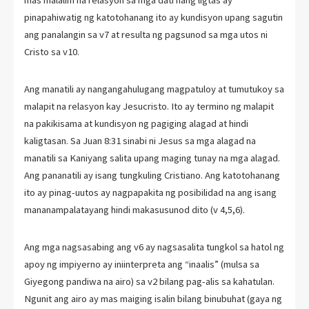
pinapahiwatig ng katotohanang ito ay kundisyon upang sagutin
ang panalangin sa v7 at resulta ng pagsunod sa mga utos ni
Cristo sa v10.
Ang manatili ay nangangahulugang magpatuloy at tumutukoy sa
malapit na relasyon kay Jesucristo. Ito ay termino ng malapit
na pakikisama at kundisyon ng pagiging alagad at hindi
kaligtasan. Sa Juan 8:31 sinabi ni Jesus sa mga alagad na
manatili sa Kaniyang salita upang maging tunay na mga alagad.
Ang pananatili ay isang tungkuling Cristiano. Ang katotohanang
ito ay pinag-uutos ay nagpapakita ng posibilidad na ang isang
mananampalatayang hindi makasusunod dito (v 4,5,6).
Ang mga nagsasabing ang v6 ay nagsasalita tungkol sa hatol ng
apoy ng impiyerno ay iniinterpreta ang “inaalis” (mulsa sa
Giyegong pandiwa na airo) sa v2 bilang pag-alis sa kahatulan.
Ngunit ang airo ay mas maiging isalin bilang binubuhat (gaya ng