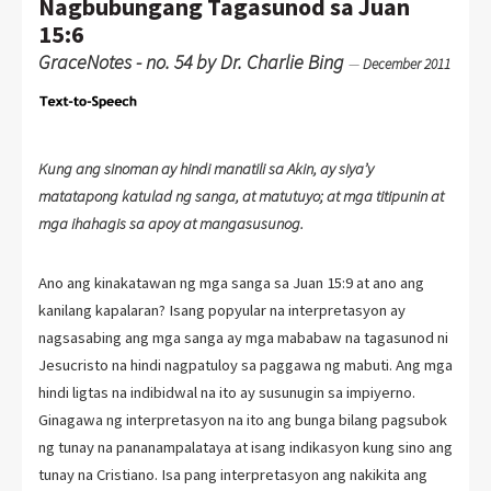
Nagbubungang Tagasunod sa Juan
15:6
GraceNotes - no. 54 by Dr. Charlie Bing
—
December 2011
Kung ang sinoman ay hindi manatili sa Akin, ay siya’y
matatapong katulad ng sanga, at matutuyo; at mga titipunin at
mga ihahagis sa apoy at mangasusunog.
Ano ang kinakatawan ng mga sanga sa Juan 15:9 at ano ang
kanilang kapalaran? Isang popyular na interpretasyon ay
nagsasabing ang mga sanga ay mga mababaw na tagasunod ni
Jesucristo na hindi nagpatuloy sa paggawa ng mabuti. Ang mga
hindi ligtas na indibidwal na ito ay susunugin sa impiyerno.
Ginagawa ng interpretasyon na ito ang bunga bilang pagsubok
ng tunay na pananampalataya at isang indikasyon kung sino ang
tunay na Cristiano. Isa pang interpretasyon ang nakikita ang