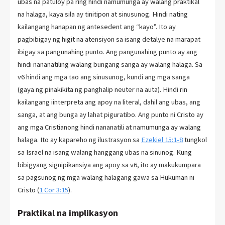
ubas na patuloy pa ring hindi namumunga ay walang praktikal
na halaga, kaya sila ay tinitipon at sinusunog. Hindi nating
kailangang hanapan ng antesedent ang “kayo”. Ito ay
pagbibigay ng higit na atensiyon sa isang detalye na marapat
ibigay sa pangunahing punto. Ang pangunahing punto ay ang
hindi nananatiling walang bungang sanga ay walang halaga. Sa
v6 hindi ang mga tao ang sinusunog, kundi ang mga sanga
(gaya ng pinakikita ng panghalip neuter na auta). Hindi rin
kailangang iinterpreta ang apoy na literal, dahil ang ubas, ang
sanga, at ang bunga ay lahat piguratibo. Ang punto ni Cristo ay
ang mga Cristianong hindi nananatili at namumunga ay walang
halaga. Ito ay kapareho ng ilustrasyon sa
Ezekiel 15:1-8
tungkol
sa Israel na isang walang hanggang ubas na sinunog. Kung
bibigyang signipikansiya ang apoy sa v6, ito ay makukumpara
sa pagsunog ng mga walang halagang gawa sa Hukuman ni
Cristo (
1 Cor 3:15
).
Praktikal na implikasyon