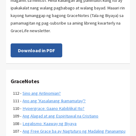
magamit sa ministri. Hindi kailangan ang pahintulot kung ito ay
ipakakalat nang walang pagbabago at walang bayad. Maaari rin
kayong tumanggap ng bagong GraceNotes (Tala ng Biyaya) sa
pamamagitan ng pag-subsribe sa aming libreng kwarterly na
GraceLife newsletter.
Download in PDF
GraceNotes
112 -
Sino ang Antinomian?
111 -
Ano ang 'Kasalanang Ikamamatay'?
110 -
Hypergrace: Gaano Kabiblikal Ito?
109 -
Ang Alagad at ang Espirituwal na Cristiano
108 -
Legalismo: Kaaway ng Biyaya
107 -
Ang Free Grace ba ay Nagtuturo ng Madaling Pananampalatay