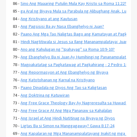
86 -
Sino Ang Maaaring Putulin Mula Kay Kristo sa Roma 11:22?
85 -
ga Aral ng Biyaya Mula sa Parabula ng Alibughang Anak, Lukas 1
84 -
Ang Kristiyano at ang Kautusan
83 -
Ang Pagsisisi Ba ay Nasa Ebanghelyo ni Juan?
82 -
Paano Ang Mga Tao Naligtas Bago ang Kamatayan at Pagkabuha
81 -
Hindi Nagtitiwala si Jesus sa Ilang Mananampalataya; Juan 2:23
80 -
Ano ang Kahulugan ng "Ipahayag" sa Roma 10:9-10?
79 -
Ang Ebanghelyo Ba ni Juan Ay Humihingi ng Pananampalataya s
78 -
Magpakatatag sa Pagkatawag at Pagkahirang - 2 Pedro 1:10-11
77 -
Ang Repormasyon at Ang Ebanghelyo ng Biyaya
76 -
Ang Katotohanan ng Karnal na Kristiyano
75 -
Paano Dinadala ng Diyos Ang Tao sa Kaligtasan
74 -
Ang Doktrina ng Katuwiran
73 -
Ang Free Grace Theology Bay Ay Nagreresulta sa Huwad na Ka
72 -
Ang Free Grace At Ang Mga Pananaw sa Kahalalan
71 -
Ang Israel at Ang Hindi Natitinag na Biyaya ng Diyos
70 -
Ligtas Ba si Simon na Manggagaway? Gawa 8:17-24
69 -
Ang Kapalaran ng Mga Mananampalatayang Inakit ng mga Huwad