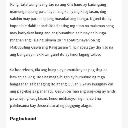
Kung itataltal ng isang tao na ang Cristiano ay kailangang
mamunga upang patunayan ang kaniyang kaligtasan, ibig
sabihin may paraan upang masukat ang bunga. Ngunit ito ay
imposible dahil sa inabilidad nating mga tao na malaman nang
may katiyakan kung ano ang bumubuo sa tunay na bunga
(tingnan ang Tala ng Biyaya 28 “Mapatutunayan ba ng
Mabubuting Gawa ang Kaligtasan?”). Ipinapalagay din nito na
ang bunga ay makikita ngunit ito ay hindi laging totoo.
Sa konteksto, tila ang bunga ay tumutukoy sa pag-ibig sa
bawat isa. Ang utos na magsiibigan ay bumubuo ng mga
hangganan sa bahaging ito at ang 1 Juan 3:24 ay inuugnay din
ang pag-ibig sa pananatili. Gayun pa man ang pag-ibig ay hindi
patunay ng kaligtasan, kundi indikasyon ng malapit na
pakikisama kay Jesucristo at ng pagiging alagad.
Pagbubuod