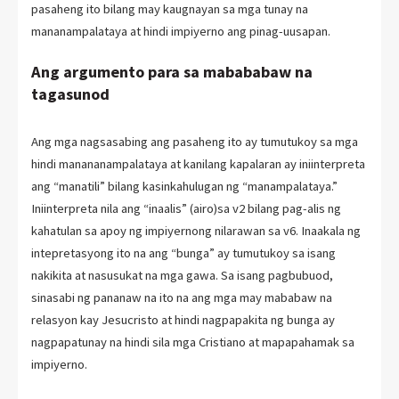
pasaheng ito bilang may kaugnayan sa mga tunay na
mananampalataya at hindi impiyerno ang pinag-uusapan.
Ang argumento para sa mabababaw na
tagasunod
Ang mga nagsasabing ang pasaheng ito ay tumutukoy sa mga
hindi manananampalataya at kanilang kapalaran ay iniinterpreta
ang “manatili” bilang kasinkahulugan ng “manampalataya.”
Iniinterpreta nila ang “inaalis” (airo)sa v2 bilang pag-alis ng
kahatulan sa apoy ng impiyernong nilarawan sa v6. Inaakala ng
intepretasyong ito na ang “bunga” ay tumutukoy sa isang
nakikita at nasusukat na mga gawa. Sa isang pagbubuod,
sinasabi ng pananaw na ito na ang mga may mababaw na
relasyon kay Jesucristo at hindi nagpapakita ng bunga ay
nagpapatunay na hindi sila mga Cristiano at mapapahamak sa
impiyerno.