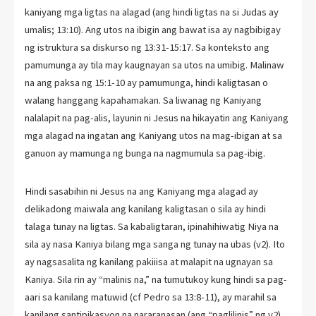
kaniyang mga ligtas na alagad (ang hindi ligtas na si Judas ay
umalis; 13:10). Ang utos na ibigin ang bawat isa ay nagbibigay
ng istruktura sa diskurso ng 13:31-15:17. Sa konteksto ang
pamumunga ay tila may kaugnayan sa utos na umibig. Malinaw
na ang paksa ng 15:1-10 ay pamumunga, hindi kaligtasan o
walang hanggang kapahamakan. Sa liwanag ng Kaniyang
nalalapit na pag-alis, layunin ni Jesus na hikayatin ang Kaniyang
mga alagad na ingatan ang Kaniyang utos na mag-ibigan at sa
ganuon ay mamunga ng bunga na nagmumula sa pag-ibig.
Hindi sasabihin ni Jesus na ang Kaniyang mga alagad ay
delikadong maiwala ang kanilang kaligtasan o sila ay hindi
talaga tunay na ligtas. Sa kabaligtaran, ipinahihiwatig Niya na
sila ay nasa Kaniya bilang mga sanga ng tunay na ubas (v2). Ito
ay nagsasalita ng kanilang pakiiisa at malapit na ugnayan sa
Kaniya. Sila rin ay “malinis na,” na tumutukoy kung hindi sa pag-
aari sa kanilang matuwid (cf Pedro sa 13:8-11), ay marahil sa
kanilang santipikasyon na nararanasan (ang “paglilinis” ng v2)