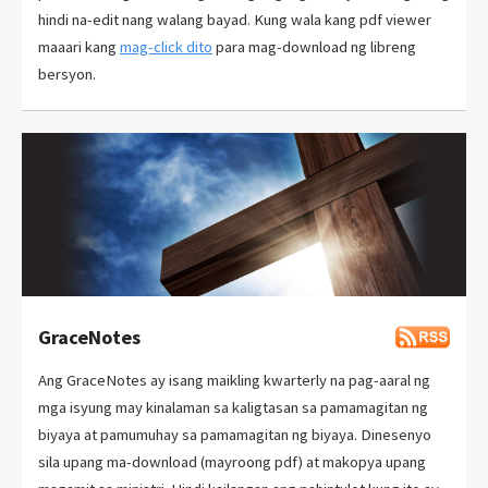
hindi na-edit nang walang bayad. Kung wala kang pdf viewer
maaari kang
mag-click dito
para mag-download ng libreng
bersyon.
GraceNotes
Ang GraceNotes ay isang maikling kwarterly na pag-aaral ng
mga isyung may kinalaman sa kaligtasan sa pamamagitan ng
biyaya at pamumuhay sa pamamagitan ng biyaya. Dinesenyo
sila upang ma-download (mayroong pdf) at makopya upang