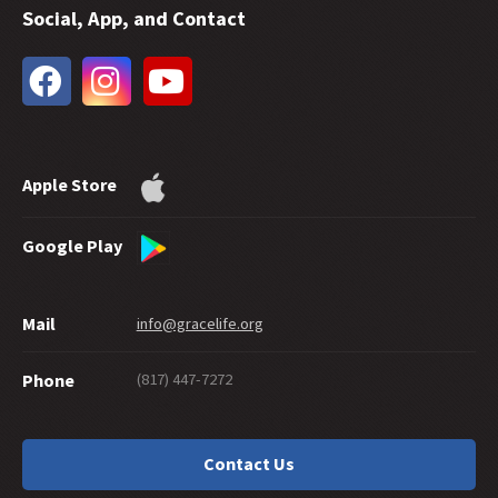
Social, App, and Contact
32 -
Biyaya sa Hinaharap
31 -
Bautismo sa Tubig at ang Walang Hanggang Kaligtasan
30 -
Gaano Kaliit na Pananampalataya Ang Kailangan Para Maligtas?
29 -
Gaano Ka Ba Kabuti Upang Makapasok sa Langit?
28 -
Mapapatunayan Ba Ng Mabubuting Gawa ang Kaligtasan?
27 -
Mabiyayang Pagbabahagi ng Biyaya
Apple Store
26 -
Pagpapakamatay at Kaligtasan
25 -
A Maze of Grace (Kalituhan sa Biyaya)
24 -
Tiyak Kailan Pa Man
Google Play
23 -
Ang Mga Alagad Ba Ay Pinanganak o Ginawa?
22 -
Pagsisisi: Ano ang Ibig Sabihin?
Mail
info@gracelife.org
21 -
Si Pedro Bilang Huwarang Alagad
20 -
Pagbibigay Ayon sa Biyaya
(817) 447-7272
Phone
19 -
Paano Ang Mga 'Kristiyanong' Hindi Namumuhay Nang Tama?
18 -
Dapat Mo Bang Putulin Ang Iyong Mga Kamay?
17 -
Tradisyon or Tradisyunalismo?
Contact Us
16 -
Mayroon Bang Kasalanang Hindi Pinatawad ng Diyos?
15 -
Pagpapaliwanag ng Hebreo: Simulan sa Mambabasa