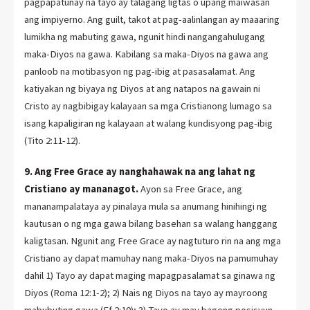
pagpapatunay na tayo ay talagang ligtas o upang maiwasan
ang impiyerno. Ang guilt, takot at pag-aalinlangan ay maaaring
lumikha ng mabuting gawa, ngunit hindi nangangahulugang
maka-Diyos na gawa. Kabilang sa maka-Diyos na gawa ang
panloob na motibasyon ng pag-ibig at pasasalamat. Ang
katiyakan ng biyaya ng Diyos at ang natapos na gawain ni
Cristo ay nagbibigay kalayaan sa mga Cristianong lumago sa
isang kapaligiran ng kalayaan at walang kundisyong pag-ibig
(Tito 2:11-12).
9. Ang Free Grace ay nanghahawak na ang lahat ng
Cristiano ay mananagot.
Ayon sa Free Grace, ang
mananampalataya ay pinalaya mula sa anumang hinihingi ng
kautusan o ng mga gawa bilang basehan sa walang hanggang
kaligtasan. Ngunit ang Free Grace ay nagtuturo rin na ang mga
Cristiano ay dapat mamuhay nang maka-Diyos na pamumuhay
dahil 1) Tayo ay dapat maging mapagpasalamat sa ginawa ng
Diyos (Roma 12:1-2); 2) Nais ng Diyos na tayo ay mayroong
mabubuting gawa (Ef 2:10); 3) Tayo ay may bagong posisyun