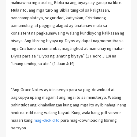
malinaw na mga aral ng Biblia na ang biyaya ay ganap na libre.
Mula rito, ang mga turo ng Biblia tungkol sa kaligtasan,
pananampalataya, seguridad, katiyakan, Cristianong
pamumuhay, at pagiging alagad ay tinatanaw mula sa
konsistent na pagkaunawa ng walang kundisyong kalikasan ng
biyaya. Ang libreng biyaya ng Diyos ay dapat nagmomotiba sa
mga Cristiano na sumamba, maglingkod at mamuhay ng maka-
Diyos para sa “Diyos ng lahat ng biyaya” (1 Pedro 5:10) na
“unang umibig sa atin” (1 Juan 4:19).
*Ang GraceNotes ay idinisenyo para sa pag-download at
pagkopya upang magamit ang mga ito sa ministeryo. Walang
pahintulot ang kinakailangan kung ang mga ito ay ibinahagi nang
hindi na-edit nang walang bayad. Kung wala kang pdf viewer
maaari kang
mag-click dito
para mag-download ng libreng
bersyon.