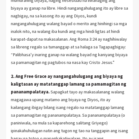
mumurahing biyaya, naging nesesidad na liwanaging ang
biyaya ay ganap na libre. Hindi nangangahulugang ito ay libre sa
nagbigay, na sa kasong ito ay ang Diyos, kundi
nangangahulugang walang bayad o merito ang hinihingi sa mga
inalok nito, na walang iba kundi ang mga hindi ligtas at hindi
karapat-dapat na makasalanan. Ang Roma 3:24 ay naghihiwalay
sa libreng regalo sa tumanggap at sa halaga sa Tagapagbigay:
“Palibhasa’y inaring ganap na walang bayad ng kaniyang biyaya
sa pamamagitan ng pagtubos na nasa kay Cristo Jesus.”
2. Ang Free Grace ay nangangahulugang ang biyaya ng
kaligtasan ay matatanggap lamang sa pamamagitan ng
pananampalataya.
Sapagkat tayo ay makasalanang walang
magagawa upang matamo ang biyaya ng Diyos, ito ay
kailangang ibigay bilang isang regalo na matatanggap lamang
sa pamamagitan ng pananampalataya. Sa pananampalataya (o
paniniwala, na mula sa kaparehong salitang Griyego)
ipinakahuhulugan natin ang tugon ng tao na tanggapin ang isang
bagay na totoo o mapagkakatiwalaan. Ito ay isang