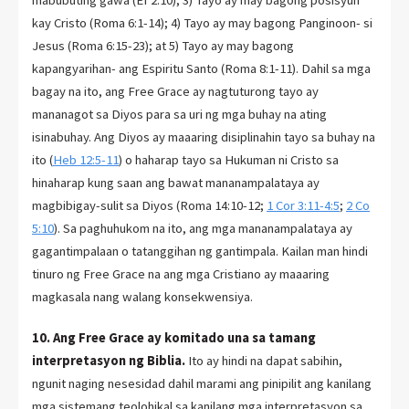
kay Cristo (Roma 6:1-14); 4) Tayo ay may bagong Panginoon- si
Jesus (Roma 6:15-23); at 5) Tayo ay may bagong
kapangyarihan- ang Espiritu Santo (Roma 8:1-11). Dahil sa mga
bagay na ito, ang Free Grace ay nagtuturong tayo ay
mananagot sa Diyos para sa uri ng mga buhay na ating
isinabuhay. Ang Diyos ay maaaring disiplinahin tayo sa buhay na
ito (
Heb 12:5-11
) o haharap tayo sa Hukuman ni Cristo sa
hinaharap kung saan ang bawat mananampalataya ay
magbibigay-sulit sa Diyos (Roma 14:10-12;
1 Cor 3:11-4:5
;
2 Co
5:10
). Sa paghuhukom na ito, ang mga mananampalataya ay
gagantimpalaan o tatanggihan ng gantimpala. Kailan man hindi
tinuro ng Free Grace na ang mga Cristiano ay maaaring
magkasala nang walang konsekwensiya.
10. Ang Free Grace ay komitado una sa tamang
interpretasyon ng Biblia.
Ito ay hindi na dapat sabihin,
ngunit naging nesesidad dahil marami ang pinipilit ang kanilang
mga sistemang teolohikal sa kanilang mga interpretasyon sa