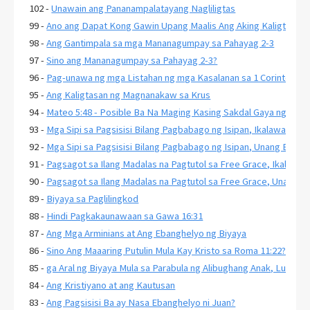
102 -
Unawain ang Pananampalatayang Nagliligtas
99 -
Ano ang Dapat Kong Gawin Upang Maalis Ang Aking Kaligtasan?
98 -
Ang Gantimpala sa mga Mananagumpay sa Pahayag 2-3
97 -
Sino ang Mananagumpay sa Pahayag 2-3?
96 -
Pag-unawa ng mga Listahan ng mga Kasalanan sa 1 Corinto 6:9-11
95 -
Ang Kaligtasan ng Magnanakaw sa Krus
94 -
Mateo 5:48 - Posible Ba Na Maging Kasing Sakdal Gaya ng Diyo
93 -
Mga Sipi sa Pagsisisi Bilang Pagbabago ng Isipan, Ikalawang Ba
92 -
Mga Sipi sa Pagsisisi Bilang Pagbabago ng Isipan, Unang Bahag
91 -
Pagsagot sa Ilang Madalas na Pagtutol sa Free Grace, Ikalawa
90 -
Pagsagot sa Ilang Madalas na Pagtutol sa Free Grace, Unang B
89 -
Biyaya sa Paglilingkod
88 -
Hindi Pagkakaunawaan sa Gawa 16:31
87 -
Ang Mga Arminians at Ang Ebanghelyo ng Biyaya
86 -
Sino Ang Maaaring Putulin Mula Kay Kristo sa Roma 11:22?
85 -
ga Aral ng Biyaya Mula sa Parabula ng Alibughang Anak, Lukas 1
84 -
Ang Kristiyano at ang Kautusan
83 -
Ang Pagsisisi Ba ay Nasa Ebanghelyo ni Juan?