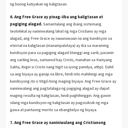
ng buong katiyakan ng kaligtasan.
6. Ang Free Grace ay pinag-iiba ang kaligtasan at
pagiging alagad.
Samantalang ang ibang sistemang
teolohikal ay naniniwalang lahat ng mga Cristiano ay mga
alagad, ang Free Grace ay nauunawaan na ang kundisyon sa
eternal na kaligtasan (manampalataya) ay iba sa maraming
kundisyon para sa pagiging alagad (itanggi ang sarili, pasanin
ang sariling krus, sumunod kay Cristo, manahan sa Kaniyang
Salita, ibigin si Cristo nang higit sa iyong pamilya, atbp). Dahil
sa ang biyaya ay ganap na libre, hindi nito mahihingi ang mga
kundisyong ito o titigil itong maging biyaya. Ang Free Grace ay
naniniwalang ang pagtatalaga ng pagiging alagad ay dapat
maging resulta ng kaligtasan, hindi paghihinggin. Ang gawin
silang mga kundisyon ng kaligtasan ay pagsisiksik ng mga
gawa at pantaong merito sa ebanghelyo ng biyaya.
7. Ang Free Grace ay naniniwalang ang Cristianong