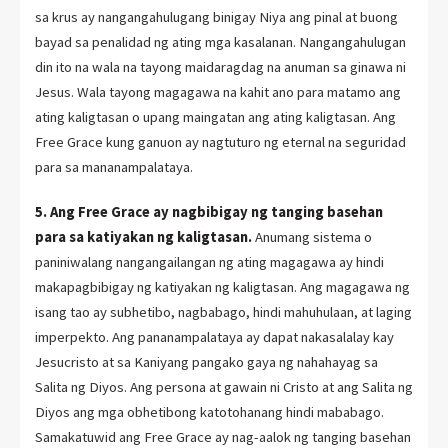
sa krus ay nangangahulugang binigay Niya ang pinal at buong
bayad sa penalidad ng ating mga kasalanan. Nangangahulugan
din ito na wala na tayong maidaragdag na anuman sa ginawa ni
Jesus. Wala tayong magagawa na kahit ano para matamo ang
ating kaligtasan o upang maingatan ang ating kaligtasan. Ang
Free Grace kung ganuon ay nagtuturo ng eternal na seguridad
para sa mananampalataya.
5. Ang Free Grace ay nagbibigay ng tanging basehan
para sa katiyakan ng kaligtasan.
Anumang sistema o
paniniwalang nangangailangan ng ating magagawa ay hindi
makapagbibigay ng katiyakan ng kaligtasan. Ang magagawa ng
isang tao ay subhetibo, nagbabago, hindi mahuhulaan, at laging
imperpekto. Ang pananampalataya ay dapat nakasalalay kay
Jesucristo at sa Kaniyang pangako gaya ng nahahayag sa
Salita ng Diyos. Ang persona at gawain ni Cristo at ang Salita ng
Diyos ang mga obhetibong katotohanang hindi mababago.
Samakatuwid ang Free Grace ay nag-aalok ng tanging basehan