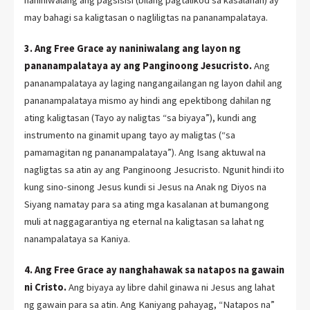
may bahagi sa kaligtasan o nagliligtas na pananampalataya.
3. Ang Free Grace ay naniniwalang ang layon ng
pananampalataya ay ang Panginoong Jesucristo.
Ang
pananampalataya ay laging nangangailangan ng layon dahil ang
pananampalataya mismo ay hindi ang epektibong dahilan ng
ating kaligtasan (Tayo ay naligtas “sa biyaya”), kundi ang
instrumento na ginamit upang tayo ay maligtas (“sa
pamamagitan ng pananampalataya”). Ang Isang aktuwal na
nagligtas sa atin ay ang Panginoong Jesucristo. Ngunit hindi ito
kung sino-sinong Jesus kundi si Jesus na Anak ng Diyos na
Siyang namatay para sa ating mga kasalanan at bumangong
muli at naggagarantiya ng eternal na kaligtasan sa lahat ng
nanampalataya sa Kaniya.
4. Ang Free Grace ay nanghahawak sa natapos na gawain
ni Cristo.
Ang biyaya ay libre dahil ginawa ni Jesus ang lahat
ng gawain para sa atin. Ang Kaniyang pahayag, “Natapos na”