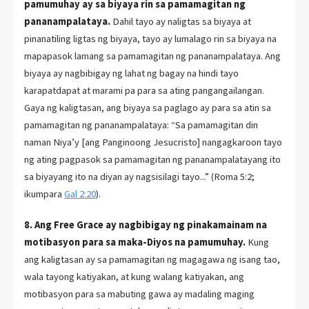
pamumuhay ay sa biyaya rin sa pamamagitan ng
pananampalataya.
Dahil tayo ay naligtas sa biyaya at
pinanatiling ligtas ng biyaya, tayo ay lumalago rin sa biyaya na
mapapasok lamang sa pamamagitan ng pananampalataya. Ang
biyaya ay nagbibigay ng lahat ng bagay na hindi tayo
karapatdapat at marami pa para sa ating pangangailangan.
Gaya ng kaligtasan, ang biyaya sa paglago ay para sa atin sa
pamamagitan ng pananampalataya: “Sa pamamagitan din
naman Niya’y [ang Panginoong Jesucristo] nangagkaroon tayo
ng ating pagpasok sa pamamagitan ng pananampalatayang ito
sa biyayang ito na diyan ay nagsisilagi tayo...” (Roma 5:2;
ikumpara
Gal 2:20
).
8. Ang Free Grace ay nagbibigay ng pinakamainam na
motibasyon para sa maka-Diyos na pamumuhay.
Kung
ang kaligtasan ay sa pamamagitan ng magagawa ng isang tao,
wala tayong katiyakan, at kung walang katiyakan, ang
motibasyon para sa mabuting gawa ay madaling maging