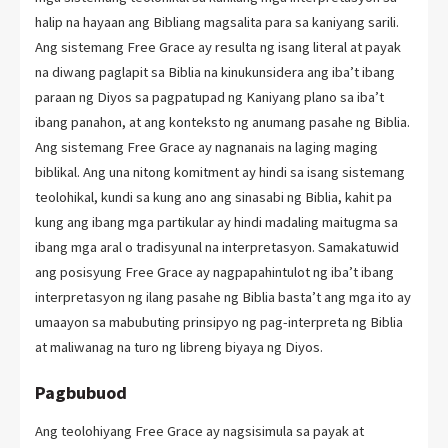
halip na hayaan ang Bibliang magsalita para sa kaniyang sarili.
Ang sistemang Free Grace ay resulta ng isang literal at payak
na diwang paglapit sa Biblia na kinukunsidera ang iba’t ibang
paraan ng Diyos sa pagpatupad ng Kaniyang plano sa iba’t
ibang panahon, at ang konteksto ng anumang pasahe ng Biblia.
Ang sistemang Free Grace ay nagnanais na laging maging
biblikal. Ang una nitong komitment ay hindi sa isang sistemang
teolohikal, kundi sa kung ano ang sinasabi ng Biblia, kahit pa
kung ang ibang mga partikular ay hindi madaling maitugma sa
ibang mga aral o tradisyunal na interpretasyon. Samakatuwid
ang posisyung Free Grace ay nagpapahintulot ng iba’t ibang
interpretasyon ng ilang pasahe ng Biblia basta’t ang mga ito ay
umaayon sa mabubuting prinsipyo ng pag-interpreta ng Biblia
at maliwanag na turo ng libreng biyaya ng Diyos.
Pagbubuod
Ang teolohiyang Free Grace ay nagsisimula sa payak at