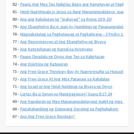
82 -
Paano Ang Mga Tao Naligtas Bago ang Kamatayan at Pagkabuha
81 -
Hindi Nagtitiwala si Jesus sa Ilang Mananampalataya; Juan 2:23
80 -
Ano ang Kahulugan ng "Ipahayag" sa Roma 10:9-10?
79 -
Ang Ebanghelyo Ba ni Juan Ay Humihingi ng Pananampalataya s
78 -
Magpakatatag sa Pagkatawag at Pagkahirang - 2 Pedro 1:10-11
77 -
Ang Repormasyon at Ang Ebanghelyo ng Biyaya
76 -
Ang Katotohanan ng Karnal na Kristiyano
75 -
Paano Dinadala ng Diyos Ang Tao sa Kaligtasan
74 -
Ang Doktrina ng Katuwiran
73 -
Ang Free Grace Theology Bay Ay Nagreresulta sa Huwad na Ka
72 -
Ang Free Grace At Ang Mga Pananaw sa Kahalalan
71 -
Ang Israel at Ang Hindi Natitinag na Biyaya ng Diyos
70 -
Ligtas Ba si Simon na Manggagaway? Gawa 8:17-24
69 -
Ang Kapalaran ng Mga Mananampalatayang Inakit ng mga Huwad
68 -
Pagahahambing ng Dalawang Darating na Paghuhukom
67 -
Ano Ang Free Grace theology?
66 -
Bakit Sikat ang Lordship Salvation?
65 -
Ang Pahayag 3:20 At Paghiling Kay Jesus na Pumasok sa Iyong 