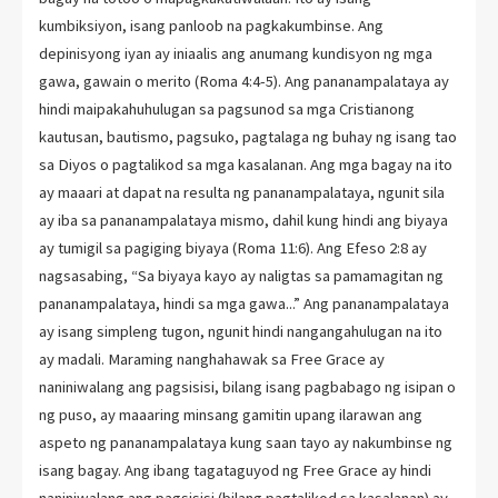
kumbiksiyon, isang panloob na pagkakumbinse. Ang
depinisyong iyan ay iniaalis ang anumang kundisyon ng mga
gawa, gawain o merito (Roma 4:4-5). Ang pananampalataya ay
hindi maipakahuhulugan sa pagsunod sa mga Cristianong
kautusan, bautismo, pagsuko, pagtalaga ng buhay ng isang tao
sa Diyos o pagtalikod sa mga kasalanan. Ang mga bagay na ito
ay maaari at dapat na resulta ng pananampalataya, ngunit sila
ay iba sa pananampalataya mismo, dahil kung hindi ang biyaya
ay tumigil sa pagiging biyaya (Roma 11:6). Ang Efeso 2:8 ay
nagsasabing, “Sa biyaya kayo ay naligtas sa pamamagitan ng
pananampalataya, hindi sa mga gawa...” Ang pananampalataya
ay isang simpleng tugon, ngunit hindi nangangahulugan na ito
ay madali. Maraming nanghahawak sa Free Grace ay
naniniwalang ang pagsisisi, bilang isang pagbabago ng isipan o
ng puso, ay maaaring minsang gamitin upang ilarawan ang
aspeto ng pananampalataya kung saan tayo ay nakumbinse ng
isang bagay. Ang ibang tagataguyod ng Free Grace ay hindi
naniniwalang ang pagsisisi (bilang pagtalikod sa kasalanan) ay