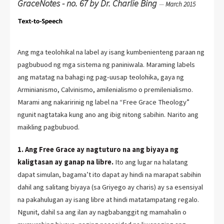
GraceNotes - no. 67 by Dr. Charlie Bing
—
March 2015
Ang mga teolohikal na label ay isang kumbenienteng paraan ng
pagbubuod ng mga sistema ng paniniwala. Maraming labels
ang matatag na bahagi ng pag-uusap teolohika, gaya ng
Arminianismo, Calvinismo, amilenialismo o premilenialismo.
Marami ang nakaririnig ng label na “Free Grace Theology”
ngunit nagtataka kung ano ang ibig nitong sabihin. Narito ang
maikling pagbubuod.
1. Ang Free Grace ay nagtuturo na ang biyaya ng
kaligtasan ay ganap na libre.
Ito ang lugar na halatang
dapat simulan, bagama’t ito dapat ay hindi na marapat sabihin
dahil ang salitang biyaya (sa Griyego ay charis) ay sa esensiyal
na pakahulugan ay isang libre at hindi matatampatang regalo.
Ngunit, dahil sa ang ilan ay nagbabanggit ng mamahalin o