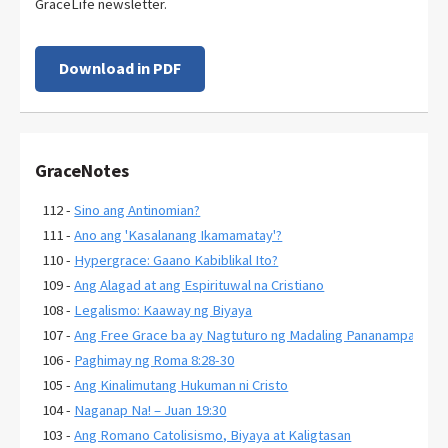
GraceLife newsletter.
Download in PDF
GraceNotes
112 -
Sino ang Antinomian?
111 -
Ano ang 'Kasalanang Ikamamatay'?
110 -
Hypergrace: Gaano Kabiblikal Ito?
109 -
Ang Alagad at ang Espirituwal na Cristiano
108 -
Legalismo: Kaaway ng Biyaya
107 -
Ang Free Grace ba ay Nagtuturo ng Madaling Pananampalatay
106 -
Paghimay ng Roma 8:28-30
105 -
Ang Kinalimutang Hukuman ni Cristo
104 -
Naganap Na! – Juan 19:30
103 -
Ang Romano Catolisismo, Biyaya at Kaligtasan