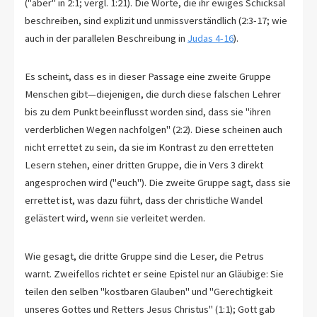
("aber" in 2:1; vergl. 1:21). Die Worte, die ihr ewiges Schicksal
beschreiben, sind explizit und unmissverständlich (2:3-17; wie
auch in der parallelen Beschreibung in
Judas 4-16
).
Es scheint, dass es in dieser Passage eine zweite Gruppe
Menschen gibt—diejenigen, die durch diese falschen Lehrer
bis zu dem Punkt beeinflusst worden sind, dass sie "ihren
verderblichen Wegen nachfolgen" (2:2). Diese scheinen auch
nicht errettet zu sein, da sie im Kontrast zu den erretteten
Lesern stehen, einer dritten Gruppe, die in Vers 3 direkt
angesprochen wird ("euch"). Die zweite Gruppe sagt, dass sie
errettet ist, was dazu führt, dass der christliche Wandel
gelästert wird, wenn sie verleitet werden.
Wie gesagt, die dritte Gruppe sind die Leser, die Petrus
warnt. Zweifellos richtet er seine Epistel nur an Gläubige: Sie
teilen den selben "kostbaren Glauben" und "Gerechtigkeit
unseres Gottes und Retters Jesus Christus" (1:1); Gott gab