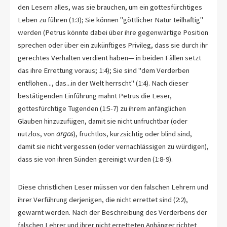
den Lesern alles, was sie brauchen, um ein gottesfürchtiges
Leben zu führen (1:3); Sie können "göttlicher Natur teilhaftig"
werden (Petrus könnte dabei über ihre gegenwärtige Position
sprechen oder über ein zukünftiges Privileg, dass sie durch ihr
gerechtes Verhalten verdient haben— in beiden Fällen setzt
das ihre Errettung voraus; 1:4); Sie sind "dem Verderben
entflohen..., das...in der Welt herrscht" (1:4). Nach dieser
bestätigenden Einführung mahnt Petrus die Leser,
gottesfürchtige Tugenden (1:5-7) zu ihrem anfänglichen
Glauben hinzuzufügen, damit sie nicht unfruchtbar (oder
nutzlos, von
argos
), fruchtlos, kurzsichtig oder blind sind,
damit sie nicht vergessen (oder vernachlässigen zu würdigen),
dass sie von ihren Sünden gereinigt wurden (1:8-9).
Diese christlichen Leser müssen vor den falschen Lehrern und
ihrer Verführung derjenigen, die nicht errettet sind (2:2),
gewarnt werden. Nach der Beschreibung des Verderbens der
falschen Lehrer und ihrer nicht erretteten Anhänger richtet