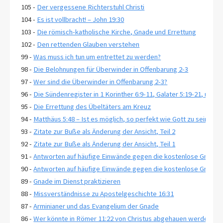
105 -
Der vergessene Richterstuhl Christi
104 -
Es ist vollbracht! – John 19:30
103 -
Die römisch-katholische Kirche, Gnade und Errettung
102 -
Den rettenden Glauben verstehen
99 -
Was muss ich tun um entrettet zu werden?
98 -
Die Belohnungen für Überwinder in Offenbarung 2-3
97 -
Wer sind die Überwinder in Offenbarung 2-3?
96 -
Die Sündenregister in 1 Korinther 6:9-11, Galater 5:19-21, und 
95 -
Die Errettung des Übeltäters am Kreuz
94 -
Matthäus 5:48 – Ist es möglich, so perfekt wie Gott zu sein?
93 -
Zitate zur Buße als Änderung der Ansicht, Teil 2
92 -
Zitate zur Buße als Änderung der Ansicht, Teil 1
91 -
Antworten auf häufige Einwände gegen die kostenlose Gnade, T
90 -
Antworten auf häufige Einwände gegen die kostenlose Gnade, T
89 -
Gnade im Dienst praktizieren
88 -
Missverständnisse zu Apostelgeschichte 16:31
87 -
Arminianer und das Evangelium der Gnade
86 -
Wer könnte in Römer 11:22 von Christus abgehauen werden?