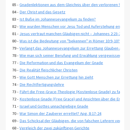
85 -
Gnadenlektionen aus dem Gleichnis über den verlorenen Sohn, 
84 -
Der Christ und das Gesetz
83 -
Ist Buße im Johannesevangelium zu finden?
82 -
Wie wurden Menschen vor Jesu Tod und Auferstehung errettet
81 -
Jesus vertraut manchen Gläubigen nicht – Johannes 2:23-25
80 -
Was ist die Bedeutung von "bekennen" in Römer 10:9-10?"
79 -
Verlangt das Johannesevangelium zur Errettung Glauben an ewi
78 -
Wie man sich seiner Berufung und Erwählung vergewissert-2 Pe
77 -
Die Reformation und das Evangelium der Gnade
76 -
Die Realität fleischlicher Christen
75 -
Wie Gott Menschen zur Errettung hin zieht
74 -
Die Rechtfertigungslehre
73 -
Führt die Free-Grace-Theologie (Kostenlose Gnade) zu falsche
72 -
Kostenlose Gnade (Free Grace) und Ansichten über die Erwähl
71 -
Israel und Gottes unnachgiebige Gnade
70 -
War Simon der Zauberer errettet? Apg. 8:17-24
69 -
Das Schicksal der Gläubigen, die von falschen Lehrern verführt
68 -
Vergleich der zwei zukünftigen Gerichte