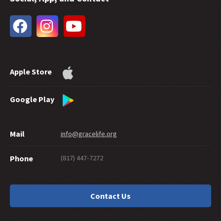
31 -
Taufe mit Wasser und ewige Errettung
30 -
Wieviel Glauben braucht es für die Errettung?
29 -
Wie gut muss man sein, um in den Himmel zu kommen?
28 -
Können gute Werke die Errettung beweisen?
27 -
Gnade gnädig weitergeben
Apple Store
26 -
Suizid und Errettung
25 -
Ein Labyrinth der Gnade
24 -
Ewig sicher
Google Play
23 -
Werden Jünger geboren oder gemacht?
22 -
Buße: Was steckt in einem Wort?
Mail
info@gracelife.org
21 -
Petrus als Vorbild für Jünger
20 -
Geben unter der Gnade
(817) 447-7272
Phone
19 -
Was ist mit einem \Christen\", der nicht wie ein Christ lebt?"
18 -
Solltest Du Deine Hand abhauen?
17 -
Traditionen oder Traditionalismus?
Contact Us
16 -
Gibt es eine Sünde, die Gott nicht vergibt?
15 -
Die Auslegung des Hebräerbriefs: beginnend mit den Lesern
14 -
Aus der Gnade fallen in Galater 5:4