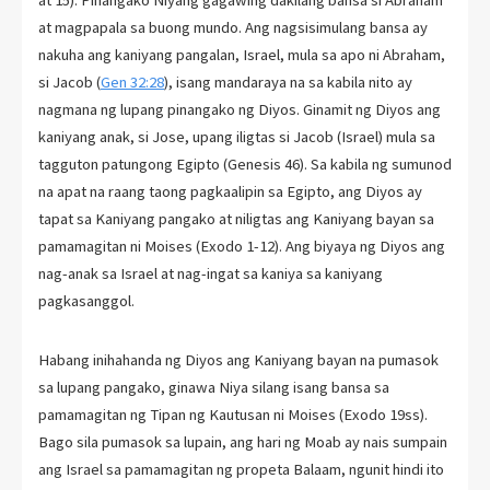
at magpapala sa buong mundo. Ang nagsisimulang bansa ay
nakuha ang kaniyang pangalan, Israel, mula sa apo ni Abraham,
si Jacob (
Gen 32:28
), isang mandaraya na sa kabila nito ay
nagmana ng lupang pinangako ng Diyos. Ginamit ng Diyos ang
kaniyang anak, si Jose, upang iligtas si Jacob (Israel) mula sa
tagguton patungong Egipto (Genesis 46
). Sa kabila ng sumunod
na apat na raang taong pagkaalipin sa Egipto, ang Diyos ay
tapat sa Kaniyang pangako at niligtas ang Kaniyang bayan sa
pamamagitan ni Moises (Exodo 1-12). Ang biyaya ng Diyos ang
nag-anak sa Israel at nag-ingat sa kaniya sa kaniyang
pagkasanggol.
Habang inihahanda ng Diyos ang Kaniyang bayan na pumasok
sa lupang pangako, ginawa Niya silang isang bansa sa
pamamagitan ng Tipan ng Kautusan ni Moises (Exodo 19ss).
Bago sila pumasok sa lupain, ang hari ng Moab ay nais sumpain
ang Israel sa pamamagitan ng propeta Balaam, ngunit hindi ito