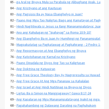
85 -
ga Aral ng Biyaya Mula sa Parabula ng Alibughang Anak, Lukas 1
84 -
Ang Kristiyano at ang Kautusan
83 -
Ang Pagsisisi Ba ay Nasa Ebanghelyo ni Juan?
82 -
Paano Ang Mga Tao Naligtas Bago ang Kamatayan at Pagkabuha
81 -
Hindi Nagtitiwala si Jesus sa Ilang Mananampalataya; Juan 2:23
80 -
Ano ang Kahulugan ng "Ipahayag" sa Roma 10:9-10?
79 -
Ang Ebanghelyo Ba ni Juan Ay Humihingi ng Pananampalataya s
78 -
Magpakatatag sa Pagkatawag at Pagkahirang - 2 Pedro 1:10-11
77 -
Ang Repormasyon at Ang Ebanghelyo ng Biyaya
76 -
Ang Katotohanan ng Karnal na Kristiyano
75 -
Paano Dinadala ng Diyos Ang Tao sa Kaligtasan
74 -
Ang Doktrina ng Katuwiran
73 -
Ang Free Grace Theology Bay Ay Nagreresulta sa Huwad na Ka
72 -
Ang Free Grace At Ang Mga Pananaw sa Kahalalan
71 -
Ang Israel at Ang Hindi Natitinag na Biyaya ng Diyos
70 -
Ligtas Ba si Simon na Manggagaway? Gawa 8:17-24
69 -
Ang Kapalaran ng Mga Mananampalatayang Inakit ng mga Huwad
68 -
Pagahahambing ng Dalawang Darating na Paghuhukom