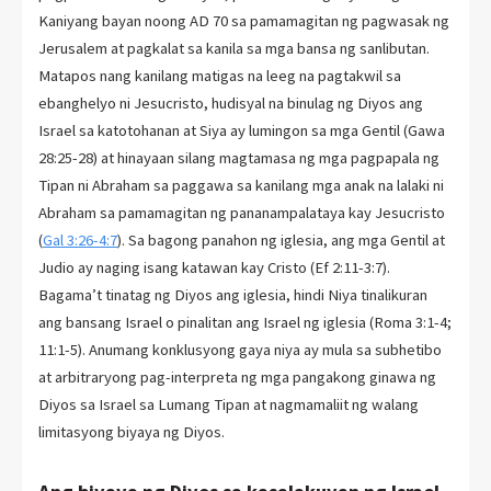
Kaniyang bayan noong AD 70 sa pamamagitan ng pagwasak ng
Jerusalem at pagkalat sa kanila sa mga bansa ng sanlibutan.
Matapos nang kanilang matigas na leeg na pagtakwil sa
ebanghelyo ni Jesucristo, hudisyal na binulag ng Diyos ang
Israel sa katotohanan at Siya ay lumingon sa mga Gentil (Gawa
28:25-28) at hinayaan silang magtamasa ng mga pagpapala ng
Tipan ni Abraham sa paggawa sa kanilang mga anak na lalaki ni
Abraham sa pamamagitan ng pananampalataya kay Jesucristo
(
Gal 3:26-4:7
). Sa bagong panahon ng iglesia, ang mga Gentil at
Judio ay naging isang katawan kay Cristo (Ef 2:11-3:7).
Bagama’t tinatag ng Diyos ang iglesia, hindi Niya tinalikuran
ang bansang Israel o pinalitan ang Israel ng iglesia (Roma 3:1-4;
11:1-5). Anumang konklusyong gaya niya ay mula sa subhetibo
at arbitraryong pag-interpreta ng mga pangakong ginawa ng
Diyos sa Israel sa Lumang Tipan at nagmamaliit ng walang
limitasyong biyaya ng Diyos.