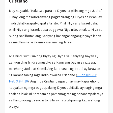
Cristiano
May nagsabi, “Kakatwa para sa Diyos na piliin ang mga Judio.”
Tunay! Ang masoberenyang pagkahirang ng Diyos sa Israel ay
hindi dahil karapat-dapat sila rito. Pinili Niya ang Israel dahil
pinili Niya ang Israel, at sa paggawa Niya nito, pinakita Niya sa
buong sanlibutan ang Kaniyang kahangahangang biyaya laban
sa madilim na pagkamakasalanan ng Israel.
Ang hindi sumusukong biyay ng Diyos sa Kaniyang bayan ay
ganuon ding hindi sumusuko sa Kaniyang bayan sa iglesia,
parehong Judio at Gentil. Ang karanasan ng Israel ay larawan
ng karanasan ng mga indibidwal na Cristiano (
1 Cor 10:1-11
;
Heb 3:7-4:10
). Ang mga Cristiano ngayon ay may kaparehong
katiyakan ng mga pagpapala ng Diyos dahil sila ay naging mga
anak na lalaki ni Abraham sa pamamagitan ng pananampalataya
sa Panginoong Jesucristo. Sila ay natatakpan ng kaparehong
biyaya.