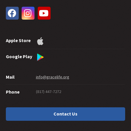
31 -
Bautismo sa Tubig at ang Walang Hanggang Kaligtasan
30 -
Gaano Kaliit na Pananampalataya Ang Kailangan Para Maligtas?
29 -
Gaano Ka Ba Kabuti Upang Makapasok sa Langit?
28 -
Mapapatunayan Ba Ng Mabubuting Gawa ang Kaligtasan?
27 -
Mabiyayang Pagbabahagi ng Biyaya
Apple Store
26 -
Pagpapakamatay at Kaligtasan
25 -
A Maze of Grace (Kalituhan sa Biyaya)
24 -
Tiyak Kailan Pa Man
Google Play
23 -
Ang Mga Alagad Ba Ay Pinanganak o Ginawa?
22 -
Pagsisisi: Ano ang Ibig Sabihin?
Mail
info@gracelife.org
21 -
Si Pedro Bilang Huwarang Alagad
20 -
Pagbibigay Ayon sa Biyaya
(817) 447-7272
Phone
19 -
Paano Ang Mga 'Kristiyanong' Hindi Namumuhay Nang Tama?
18 -
Dapat Mo Bang Putulin Ang Iyong Mga Kamay?
17 -
Tradisyon or Tradisyunalismo?
Contact Us
16 -
Mayroon Bang Kasalanang Hindi Pinatawad ng Diyos?
15 -
Pagpapaliwanag ng Hebreo: Simulan sa Mambabasa
14 -
Pagkahulog Mula sa Biyaya sa Galatian 5:4