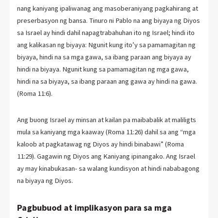
nang kaniyang ipaliwanag ang masoberaniyang pagkahirang at
preserbasyon ng bansa. Tinuro ni Pablo na ang biyaya ng Diyos
sa Israel ay hindi dahil napagtrabahuhan ito ng Israel; hindi ito
ang kalikasan ng biyaya: Ngunit kung ito’y sa pamamagitan ng
biyaya, hindi na sa mga gawa, sa ibang paraan ang biyaya ay
hindi na biyaya. Ngunit kung sa pamamagitan ng mga gawa,
hindi na sa biyaya, sa ibang paraan ang gawa ay hindi na gawa.
(Roma 11:6).
Ang buong Israel ay minsan at kailan pa maibabalik at maliligts
mula sa kaniyang mga kaaway (Roma 11:26) dahil sa ang “mga
kaloob at pagkatawag ng Diyos ay hindi binabawi” (Roma
11:29). Gagawin ng Diyos ang Kaniyang ipinangako. Ang Israel
ay may kinabukasan- sa walang kundisyon at hindi nababagong
na biyaya ng Diyos.
Pagbubuod at implikasyon para sa mga