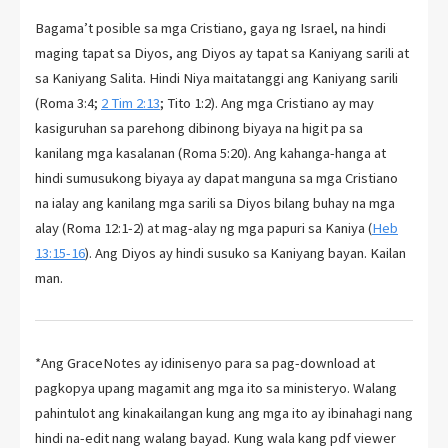
Bagama’t posible sa mga Cristiano, gaya ng Israel, na hindi
maging tapat sa Diyos, ang Diyos ay tapat sa Kaniyang sarili at
sa Kaniyang Salita. Hindi Niya maitatanggi ang Kaniyang sarili
(Roma 3:4;
2 Tim 2:13
; Tito 1:2). Ang mga Cristiano ay may
kasiguruhan sa parehong dibinong biyaya na higit pa sa
kanilang mga kasalanan (Roma 5:20). Ang kahanga-hanga at
hindi sumusukong biyaya ay dapat manguna sa mga Cristiano
na ialay ang kanilang mga sarili sa Diyos bilang buhay na mga
alay (Roma 12:1-2) at mag-alay ng mga papuri sa Kaniya (
Heb
13:15-16
). Ang Diyos ay hindi susuko sa Kaniyang bayan. Kailan
man.
*Ang GraceNotes ay idinisenyo para sa pag-download at
pagkopya upang magamit ang mga ito sa ministeryo. Walang
pahintulot ang kinakailangan kung ang mga ito ay ibinahagi nang
hindi na-edit nang walang bayad. Kung wala kang pdf viewer