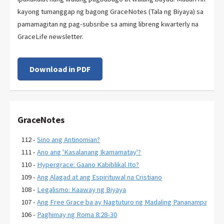
kayong tumanggap ng bagong GraceNotes (Tala ng Biyaya) sa
pamamagitan ng pag-subsribe sa aming libreng kwarterly na
GraceLife newsletter.
Download in PDF
GraceNotes
112 -
Sino ang Antinomian?
111 -
Ano ang 'Kasalanang Ikamamatay'?
110 -
Hypergrace: Gaano Kabiblikal Ito?
109 -
Ang Alagad at ang Espirituwal na Cristiano
108 -
Legalismo: Kaaway ng Biyaya
107 -
Ang Free Grace ba ay Nagtuturo ng Madaling Pananampalatay
106 -
Paghimay ng Roma 8:28-30