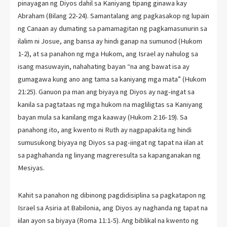
pinayagan ng Diyos dahil sa Kaniyang tipang ginawa kay
Abraham (Bilang 22-24). Samantalang ang pagkasakop ng lupain
ng Canaan ay dumating sa pamamagitan ng pagkamasunurin sa
ilalim ni Josue, ang bansa ay hindi ganap na sumunod (Hukom
1-2), at sa panahon ng mga Hukom, ang Israel ay nahulog sa
isang masuwayin, nahahating bayan “na ang bawat isa ay
gumagawa kung ano ang tama sa kaniyang mga mata” (Hukom
21:25). Ganuon pa man ang biyaya ng Diyos ay nag-ingat sa
kanila sa pagtataas ng mga hukom na magliligtas sa Kaniyang
bayan mula sa kanilang mga kaaway (Hukom 2:16-19). Sa
panahong ito, ang kwento ni Ruth ay nagpapakita ng hindi
sumusukong biyaya ng Diyos sa pag-iingat ng tapat na iilan at
sa paghahanda ng linyang magreresulta sa kapanganakan ng
Mesiyas.
Kahit sa panahon ng dibinong pagdidisiplina sa pagkatapon ng
Israel sa Asiria at Babilonia, ang Diyos ay naghanda ng tapat na
iilan ayon sa biyaya (Roma 11:1-5). Ang biblikal na kwento ng