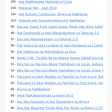
105 -
Ang Kinalimutang Hukuman ni Cristo
104 -
Naganap Na! – Juan 19:30
103 -
Ang Romano Catolisismo, Biyaya at Kaligtasan
102 -
Unawain ang Pananampalatayang Nagliligtas
99 -
Ano ang Dapat Kong Gawin Upang Maalis Ang Aking Kaligtasan?
98 -
Ang Gantimpala sa mga Mananagumpay sa Pahayag 2-3
97 -
Sino ang Mananagumpay sa Pahayag 2-3?
96 -
Pag-unawa ng mga Listahan ng mga Kasalanan sa 1 Corinto 6:9-11
95 -
Ang Kaligtasan ng Magnanakaw sa Krus
94 -
Mateo 5:48 - Posible Ba Na Maging Kasing Sakdal Gaya ng Diyo
93 -
Mga Sipi sa Pagsisisi Bilang Pagbabago ng Isipan, Ikalawang Ba
92 -
Mga Sipi sa Pagsisisi Bilang Pagbabago ng Isipan, Unang Bahag
91 -
Pagsagot sa Ilang Madalas na Pagtutol sa Free Grace, Ikalawa
90 -
Pagsagot sa Ilang Madalas na Pagtutol sa Free Grace, Unang B
89 -
Biyaya sa Paglilingkod
88 -
Hindi Pagkakaunawaan sa Gawa 16:31
87 -
Ang Mga Arminians at Ang Ebanghelyo ng Biyaya
86 -
Sino Ang Maaaring Putulin Mula Kay Kristo sa Roma 11:22?