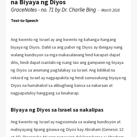
na Biyaya ng Diyos
GraceNotes - no. 71 by Dr. Charlie Bing
—
March 2016
Ang kwento ng Israel ay ang kwento ng kahanga-hangang
biyaya ng Diyos. Dahil sa ang pabor ng Diyos ay ibinigay nang
walang kundisyon sa mga makasalanang hind karapat-dapat
dito, hindi dapat isantabi ng isang tao ang gampanin ng biyaya
ng Diyos sa anumang pagtalakay sa Israel. Ang biblikal na
rekord ng Israel ay nagpapakita ng hindi sumusukong biyaya ng
Diyos na humahabol sa alibughang bansa sa nakaraan at
nagpapatuloy hanggang sa hinaharap.
Biyaya ng Diyos sa Israel sa nakalipas
Ang kwento ng Israel ay nagsisimula sa walang kundisyon at
mabiyayang tipang ginawa ng Diyos kay Abraham (Genesis 12
at 15). Pinangako Niyang gagawing dakilang bansa si Abraham