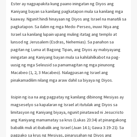
Ester ay nagpapakita kung paano iningatan ng Diyos ang
Kaniyang bayan sa kanilang pagkatapon mula sa kanilang mga
kaaway. Ngunit hindi hinayaan ng Diyos ang Israel na manatili sa
pagkatapon. Sa ilalim ng mga Medo-Perseo, inuwi Niya ang
Israel sa kanilang lupain upang muling itatag ang templo at
lunsod ng Jerusalem (Esdras, Nehemias). Sa panahon sa
pagitan ng Luma at Bagong Tipan, ang Diyos ay mabiyayang
iningatan ang Kaniyang bayan mula sa kahilahilkabot na pag-
uusig ng mga Seleusid sa pamamagitan ng mga pinunong
Macabeo (1, 2, 3 Macabeo). Nalagpasan ng Israel ang
pinakamadilim nilang mga araw dahil sa biyaya ng Diyos.
Iisipin ng isa na ang pagpatay ng kanilang dibinong Mesiyas ay
magseselyo sa kapalaran ng Israel at itutulak ang Diyos sa
limitasyon ng Kaniyang biyaya, ngunit pinatawad ni Jesucristo
ang Kaniyang mamamatay sa krus (Lukas 23:34) at pinangakong
babalik muli at ibabalik ang Israel (Juan 14:1; Gawa 3:19-21). Sa
pagpako sa krus ng Mesiyas, pinarusahan ng Diyos ang