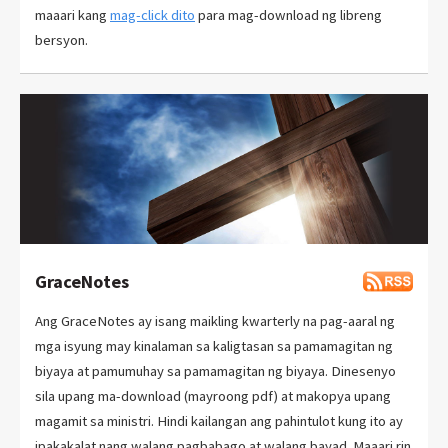
maaari kang
mag-click dito
para mag-download ng libreng
bersyon.
GraceNotes
Ang GraceNotes ay isang maikling kwarterly na pag-aaral ng
mga isyung may kinalaman sa kaligtasan sa pamamagitan ng
biyaya at pamumuhay sa pamamagitan ng biyaya. Dinesenyo
sila upang ma-download (mayroong pdf) at makopya upang
magamit sa ministri. Hindi kailangan ang pahintulot kung ito ay
ipakakalat nang walang pagbabago at walang bayad. Maaari rin