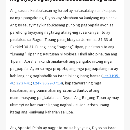
Ang susi sa kinabukasan ng Israel ay nakasalalay sa nakalipas
na mga pangako ng Diyos kay Abraham sa kaniyang mga anak.
Ang Israel ay may kinabukasang puno ng pagpapala ayon sa
parehong biyayang nagtatag at nag-ingat sa kaniya. Ito ay
pinalakas sa Bagon Tipang pinagtibay sa Jeremias 31-33 at
Ezekiel 36-37
. Bilang isang “bagong” tipan, pinalitan nito ang
“lumang” Tipan ng Kautusan ni Moises. Hindi nito pinalitan ang
Tipan ni Abraham kundi pinalawak ang pangako nitong mga
pagpapala. Ayon sa mga propeta, ang mga pagpapalang ito ay
kabilang ang pagbabalik sa Israel bilang isang bansa (
Jer 31:35-
40
;
32:37-41
;
Ezek 36:22-37:14
), kapatawaran ng mga
kasalanan, ang paninirahan ng Espiritu Santo, at ang
maintimasyang pagkakilala sa Diyos. Ang Bagong Tipan ay may
ultimeyt na katuparan kapag nagbalik si Jesucristo upang
itatag ang Kaniyang kaharian sa lupa.
Ang Apostol Pablo ay nagpatotoo sa biyaya ng Diyos sa Israel