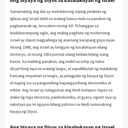
Ang biyaya ng Diyos sa kasalakuyan ng Israel
Samantalang ang ilan ay matutuksong isiping pinalitan ng
iglesia ang Israel dahil sa walang bansa mula sa panahon ng
pagkawasak ng Jerusalem noong AD 70 hanggan sa
ikadalawampung siglo, ang muling paglitaw ng modernong
Israel ay dapat magpahinga ng anumang kaisipang gaya niyan.
Noong 1948, ang Israel ay binigyan ng kasalukuyan nilang
teritoryo, at noong 1952 pormal silang kinilala bilang isang
bansa. Sa maikling panahon, ang maliit na istrip ng halos
disyertong lupa na walang langis, at napalilibutan ng malalaking
bansang mayaman sa langis, ay pinagpala ng biyaya ng Diyos
at naging isa sa pangunahing kapangyarihang ekonomiko at
militar. Ang Israel ay nalagpasan ang hindi matapos-tapos na
atake ng mga terorista, pambobomba, at gyera, ngunit siya ay
nakatayo pa rin ngayon bilang patotoo sa hindi sumusukong
biyaya ng Diyos.
Ang biyaya ng Diyos sa kinabukasan ng Israel