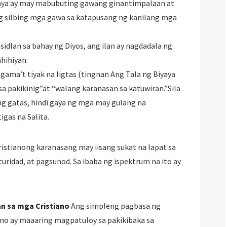
taya ay may mabubuting gawang ginantimpalaan at
ng silbing mga gawa sa katapusang ng kanilang mga
sidlan sa bahay ng Diyos, ang ilan ay nagdadala ng
hihiyan.
ma’t tiyak na ligtas (tingnan Ang Tala ng Biyaya
sa pakikinig”at “walang karanasan sa katuwiran.”Sila
ng gatas, hindi gaya ng mga may gulang na
as na Salita.
Cristianong karanasang may iisang sukat na lapat sa
uridad, at pagsunod. Sa ibaba ng ispektrum na ito ay
n sa mga Cristiano
Ang simpleng pagbasa ng
no ay maaaring magpatuloy sa pakikibaka sa