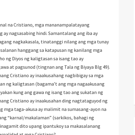
nal na Cristiano, mga mananampalatayang
g ay nagsasabing hindi. Samantalang ang iba ay
lagang nagkakasala, tinatanggi nilang ang mga tunay
salanan hanggang sa katapusan ng kanilang mga
ho ng Diyos ng kaligtasan sa isang tao ay
awa at pagsunod (tingnan ang Tala ng Biyaya Blg 49).
mang Cristiano ay inaakusahang nagbibigay sa mga
kan ng kaligtasan (bagama’t ang mga nagaakusang
iyakan kung ang gawa ng isang tao ang sukatan ng
mang Cristiano ay inaakusahan ding nagtataguyod ng
ang mga taga-akusa ay malimit na sumasang-ayon na
itang “karnal/makalaman” (sarkikos, bahagi ng
inagamit dito upang ipantukoy sa makasalanang
karnalidad at mga Cristiano?