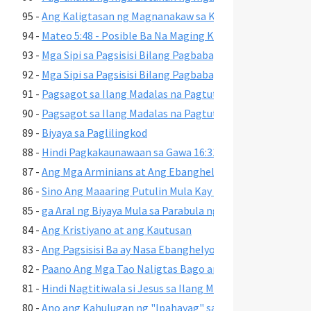
95 -
Ang Kaligtasan ng Magnanakaw sa Krus
94 -
Mateo 5:48 - Posible Ba Na Maging Kasing Sakdal Gaya ng
93 -
Mga Sipi sa Pagsisisi Bilang Pagbabago ng Isipan, Ikala
92 -
Mga Sipi sa Pagsisisi Bilang Pagbabago ng Isipan, Unang
91 -
Pagsagot sa Ilang Madalas na Pagtutol sa Free Grace, I
90 -
Pagsagot sa Ilang Madalas na Pagtutol sa Free Grace, U
89 -
Biyaya sa Paglilingkod
88 -
Hindi Pagkakaunawaan sa Gawa 16:31
87 -
Ang Mga Arminians at Ang Ebanghelyo ng Biyaya
86 -
Sino Ang Maaaring Putulin Mula Kay Kristo sa Roma 11:2
85 -
ga Aral ng Biyaya Mula sa Parabula ng Alibughang Anak, 
84 -
Ang Kristiyano at ang Kautusan
83 -
Ang Pagsisisi Ba ay Nasa Ebanghelyo ni Juan?
82 -
Paano Ang Mga Tao Naligtas Bago ang Kamatayan at Pag
81 -
Hindi Nagtitiwala si Jesus sa Ilang Mananampalataya; Ju
80 -
Ano ang Kahulugan ng "Ipahayag" sa Roma 10:9-10?