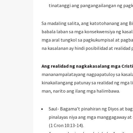
tinatanggi ang pangangailangan ng pagk
Sa madaling salita, ang katotohanang ang Bi
babala laban sa mga konsekwensiya ng kasalan
mga aral tungkol sa pagkukumpisal at pagba
na kasalanan ay hindi posibilidad at realidad 
Ang realidad ng nagkakasalang mga Crist
mananampalatayang nagpapatuloy sa kasala
kinakailangang patunay sa realidad ng mga 
man, narito ang ilang mga halimbawa.
Saul- Bagama’t pinahiran ng Diyos at bag
pinalayas niya ang mga manggagaway at e
(1 Cron 10:13-14).