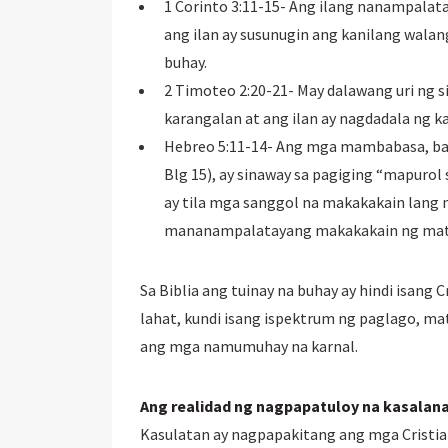
1 Corinto 3:11-15- Ang ilang nanampala
ang ilan ay susunugin ang kanilang wala
buhay.
2 Timoteo 2:20-21- May dalawang uri ng si
karangalan at ang ilan ay nagdadala ng ka
Hebreo 5:11-14- Ang mga mambabasa, baga
Blg 15), ay sinaway sa pagiging “mapurol 
ay tila mga sanggol na makakakain lang 
mananampalatayang makakakain ng matig
Sa Biblia ang tuinay na buhay ay hindi isang 
lahat, kundi isang ispektrum ng paglago, mat
ang mga namumuhay na karnal.
Ang realidad ng nagpapatuloy na kasalana
Kasulatan ay nagpapakitang ang mga Cristia