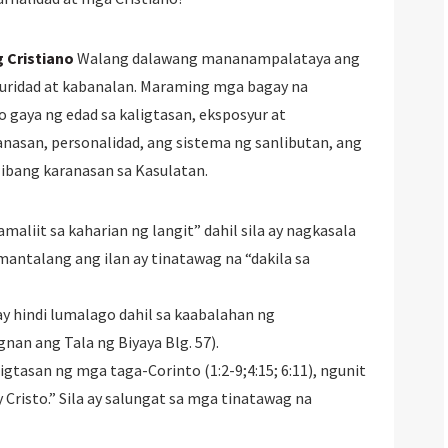
 Cristiano
Walang dalawang mananampalataya ang
uridad at kabanalan. Maraming mga bagay na
gaya ng edad sa kaligtasan, eksposyur at
nasan, personalidad, ang sistema ng sanlibutan, ang
t ibang karanasan sa Kasulatan.
maliit sa kaharian ng langit” dahil sila ay nagkasala
mantalang ang ilan ay tinatawag na “dakila sa
y hindi lumalago dahil sa kaabalahan ng
nan ang Tala ng Biyaya Blg. 57).
ligtasan ng mga taga-Corinto (1:2-9;4:15; 6:11), ngunit
 Cristo.” Sila ay salungat sa mga tinatawag na