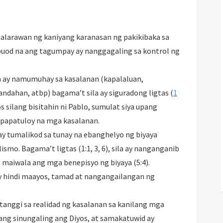
lalarawan ng kaniyang karanasan ng pakikibaka sa
uod na ang tagumpay ay nanggagaling sa kontrol ng
a ay namumuhay sa kasalanan (kapalaluan,
ndahan, atbp) bagama’t sila ay siguradong ligtas (
1
s silang bisitahin ni Pablo, sumulat siya upang
papatuloy na mga kasalanan.
ay tumalikod sa tunay na ebanghelyo ng biyaya
mo. Bagama’t ligtas (1:1, 3, 6), sila ay nanganganib
 maiwala ang mga benepisyo ng biyaya (5:4).
 ay hindi maayos, tamad at nangangailangan ng
tanggi sa realidad ng kasalanan sa kanilang mga
wang sinungaling ang Diyos, at samakatuwid ay