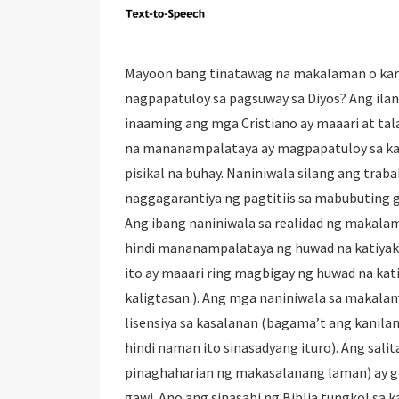
Mayoon bang tinatawag na makalaman o kar
nagpapatuloy sa pagsuway sa Diyos? Ang ilan
inaaming ang mga Cristiano ay maaari at ta
na mananampalataya ay magpapatuloy sa ka
pisikal na buhay. Naniniwala silang ang traba
naggagarantiya ng pagtitiis sa mabubuting g
Ang ibang naniniwala sa realidad ng makala
hindi mananampalataya ng huwad na katiya
ito ay maaari ring magbigay ng huwad na kat
kaligtasan.). Ang mga naniniwala sa makala
lisensiya sa kasalanan (bagama’t ang kanil
hindi naman ito sinasadyang ituro). Ang sal
pinaghaharian ng makasalanang laman) ay g
gawi. Ano ang sinasabi ng Biblia tungkol sa 