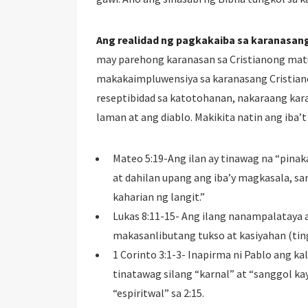
Ang realidad ng pagkakaiba sa karanasang
may parehong karanasan sa Cristianong mat
makakaimpluwensiya sa karanasang Cristiano 
reseptibidad sa katotohanan, nakaraang kara
laman at ang diablo. Makikita natin ang iba’
Mateo 5:19-Ang ilan ay tinawag na “pinaka
at dahilan upang ang iba’y magkasala, sa
kaharian ng langit.”
Lukas 8:11-15- Ang ilang nanampalataya a
makasanlibutang tukso at kasiyahan (ting
1 Corinto 3:1-3- Inapirma ni Pablo ang ka
tinatawag silang “karnal” at “sanggol kay
“espiritwal” sa 2:15.