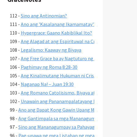
112 -
Sino ang Antinomian?
111 -
Ano ang 'Kasalanang Ikamamatay'?
110 -
Hypergrace: Gaano Kabiblikal Ito?
109 -
Ang Alagad at ang Espirituwal na Cristiano
108 -
Legalismo: Kaaway ng Biyaya
107 -
Ang Free Grace ba ay Nagtuturo ng Madaling Pananamp
106 -
Paghimay ng Roma 8:28-30
105 -
Ang Kinalimutang Hukuman ni Cristo
104 -
Naganap Na! – Juan 19:30
103 -
Ang Romano Catolisismo, Biyaya at Kaligtasan
102 -
Unawain ang Pananampalatayang Nagliligtas
99 -
Ano ang Dapat Kong Gawin Upang Maalis Ang Aking Kali
98 -
Ang Gantimpala sa mga Mananagumpay sa Pahayag 2-3
97 -
Sino ang Mananagumpay sa Pahayag 2-3?
96 -
Pag-unawa ng mga Listahan ng mga Kasalanan sa 1 Corinto