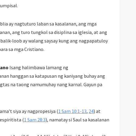
umpisal.
blia ay nagtuturo laban sa kasalanan, ang mga
an, ang turo tungkol sa disiplina sa iglesia, at ang
balik-loob ay walang saysay kung ang nagpapatuloy
para sa mga Cristiano.
iano
Isang halimbawa lamang ng
nan hanggan sa katapusan ng kaniyang buhay ang
ligtas na taong namumuhay nang karnal. Gayun pa
ama’t siya ay nagpropesiya (
1 Sam 10:1-13
,
24
) at
spiritista (
1 Sam 28:3
), namatay si Saul sa kasalanan