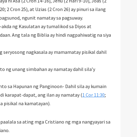
ya ni Asa (2 Cron 14-16), Jehu (2 Hari 9-10), Joas (2
20; 2 Cron 25), at Uzias (2 Cron 26) ay pinuri sa ilang
pagsunod, ngunit namatay sa pagsuway.
-akda ng Kasulatan ay tumalikod sa Diyos at
an. Ang tala ng Biblia ay hindi nagpahiwatig na siya
ng seryosong nagkasala ay mamamatay pisikal dahil
to ng unang simbahan ay namatay dahil sila’y
o sa Hapunan ng Panginoon- Dahil sila ay kumain
i karapat-dapat, ang ilan ay namatay (
1 Cor 11:30
;
 pisikal na kamatayan).
paalala sa ating mga Cristiano ng mga nangyayari sa
iano.