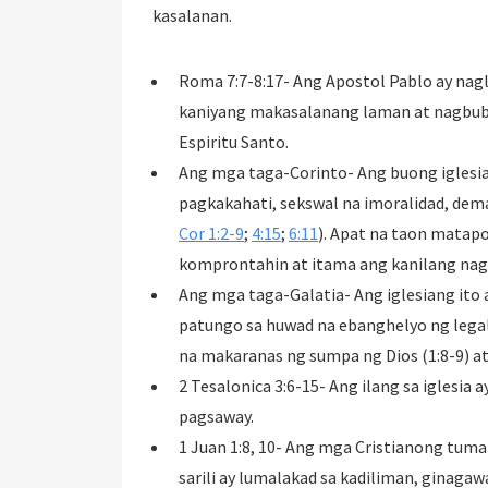
kasalanan.
Roma 7:7-8:17- Ang Apostol Pablo ay nag
kaniyang makasalanang laman at nagbub
Espiritu Santo.
Ang mga taga-Corinto- Ang buong iglesi
pagkakahati, sekswal na imoralidad, dema
Cor 1:2-9
;
4:15
;
6:11
). Apat na taon matapo
komprontahin at itama ang kanilang nag
Ang mga taga-Galatia- Ang iglesiang ito 
patungo sa huwad na ebanghelyo ng legalis
na makaranas ng sumpa ng Dios (1:8-9) at
2 Tesalonica 3:6-15- Ang ilang sa iglesia
pagsaway.
1 Juan 1:8, 10- Ang mga Cristianong tuma
sarili ay lumalakad sa kadiliman, ginaga