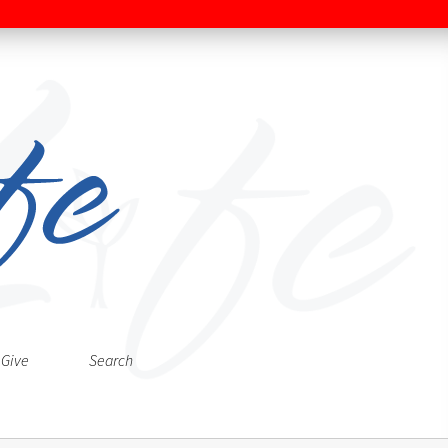
Give
Search