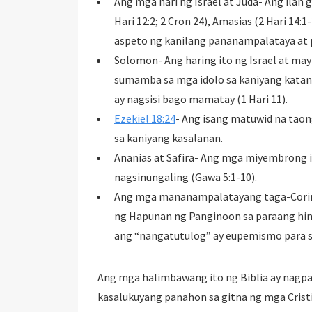
Ang mga hari ng Israel at Juda- Ang ilan ga
Hari 12:2; 2 Cron 24), Amasias (2 Hari 14:1-
aspeto ng kanilang pananampalataya at 
Solomon- Ang haring ito ng Israel at may
sumamba sa mga idolo sa kaniyang katanda
ay nagsisi bago mamatay (1 Hari 11).
Ezekiel 18:24
- Ang isang matuwid na tao
sa kaniyang kasalanan.
Ananias at Safira- Ang mga miyembrong i
nagsinungaling (Gawa 5:1-10).
Ang mga mananampalatayang taga-Corint
ng Hapunan ng Panginoon sa paraang hind
ang “nangatutulog” ay eupemismo para sa
Ang mga halimbawang ito ng Biblia ay nagpa
kasalukuyang panahon sa gitna ng mga Crist