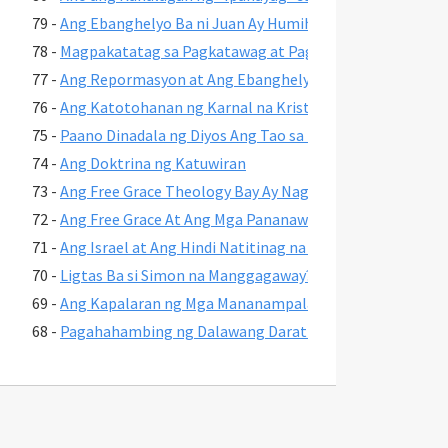
79 -
Ang Ebanghelyo Ba ni Juan Ay Humihingi ng Pananampal
78 -
Magpakatatag sa Pagkatawag at Pagkahirang - 2 Pedro 1
77 -
Ang Repormasyon at Ang Ebanghelyo ng Biyaya
76 -
Ang Katotohanan ng Karnal na Kristiyano
75 -
Paano Dinadala ng Diyos Ang Tao sa Kaligtasan
74 -
Ang Doktrina ng Katuwiran
73 -
Ang Free Grace Theology Bay Ay Nagreresulta sa Huwad 
72 -
Ang Free Grace At Ang Mga Pananaw sa Kahalalan
71 -
Ang Israel at Ang Hindi Natitinag na Biyaya ng Diyos
70 -
Ligtas Ba si Simon na Manggagaway? Gawa 8:17-24
69 -
Ang Kapalaran ng Mga Mananampalatayang Inakit ng mga
68 -
Pagahahambing ng Dalawang Darating na Paghuhukom
67 -
Ano Ang Free Grace theology?
66 -
Bakit Sikat ang Lordship Salvation?
65 -
Ang Pahayag 3:20 At Paghiling Kay Jesus na Pumasok sa 
64 -
Ang Kapanganakang Muli at Binagong Buhay