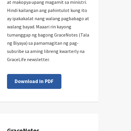
at makopya upang magamit sa ministri.
Hindi kailangan ang pahintulot kung ito
ay ipakakalat nang walang pagbabago at
walang bayad. Maaari rin kayong
tumanggap ng bagong GraceNotes (Tala
ng Biyaya) sa pamamagitan ng pag-
subsribe sa aming libreng kwarterly na
GraceLife newsletter.
Download in PDF
GraceNotes