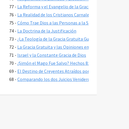
77 -
La Reforma y el Evangelio de la Gracia
76 -
La Realidad de los Cristianos Carnales
75 -
Cómo Trae Dios a las Personas a la Salvación
74 -
La Doctrina de la Justificación
73 -
¿La Teología de la Gracia Gratuita Guía a una Garantía Fal
72 -
La Gracia Gratuita y las Opiniones en la Elección
71 -
Israel y la Constante Gracia de Dios
70 -
¿Simón el Mago Fue Salvo? Hechos 8:17-24
69 -
El Destino de Creyentes Atraídos por Falsos Maestros en 
68 -
Comparando los dos Juicios Venideros
67 -
¿Qué es la Teología de la Gracia Gratuita?
66 -
¿Por Qué Es Tan Popular la Salvación por el Señorío?
65 -
Apocalipsis 3:20 y Pidiendo que Jesús Entre en Tu Corazó
64 -
Regeneración y Cambio de Vida
63 -
¿Primero Llamó Jesús a Sus Discípulos para Ser Salvos o 
62 -
Tú Eres Salvo, Si Permaneces Hasta el Fin 1 Corintios 15: