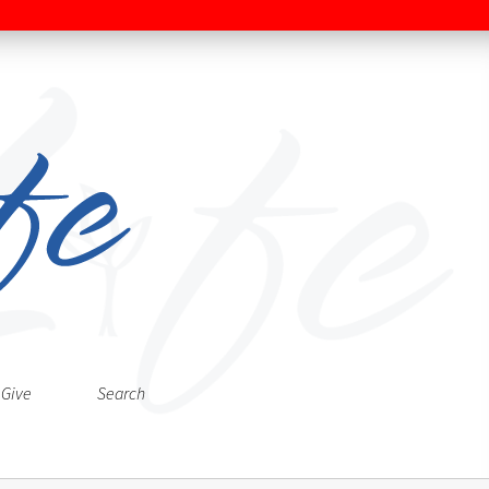
Give
Search