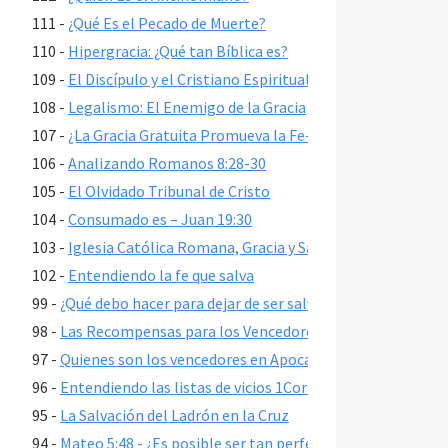
111 -
¿Qué Es el Pecado de Muerte?
110 -
Hipergracia: ¿Qué tan Bíblica es?
109 -
El Discípulo y el Cristiano Espiritual
108 -
Legalismo: El Enemigo de la Gracia
107 -
¿La Gracia Gratuita Promueva la Fe-Fácil?
106 -
Analizando Romanos 8:28-30
105 -
El Olvidado Tribunal de Cristo
104 -
Consumado es – Juan 19:30
103 -
Iglesia Católica Romana, Gracia y Salvación
102 -
Entendiendo la fe que salva
99 -
¿Qué debo hacer para dejar de ser salvo?
98 -
Las Recompensas para los Vencedores en Apocalipsis 2-3
97 -
Quienes son los vencedores en Apocalipsis 2-3
96 -
Entendiendo las listas de vicios 1Cor 6:9-11, Gál 5:19-21 y 
95 -
La Salvación del Ladrón en la Cruz
94 -
Mateo 5:48 - ¿Es posible ser tan perfecto como Dios?