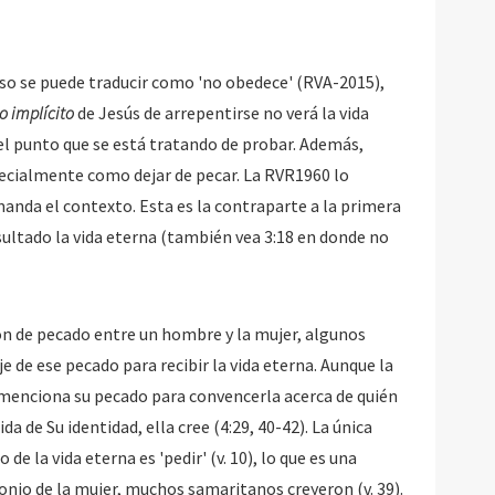
so se puede traducir como 'no obedece' (RVA-2015),
 implícito
de Jesús de arrepentirse no verá la vida
eterna. Pero esto otra vez es una conjetura del punto que se está tratando de probar. Además,
pecialmente como dejar de pecar. La RVR1960 lo
manda el contexto. Esta es la contraparte a la primera
sultado la vida eterna (también vea 3:18 en donde no
ón de pecado entre un hombre y la mujer, algunos
eje de ese pecado para recibir la vida eterna. Aunque la
 menciona su pecado para convencerla acerca de quién
a de Su identidad, ella cree (4:29, 40-42). La única
de la vida eterna es 'pedir' (v. 10), lo que es una
onio de la mujer, muchos samaritanos creyeron (v. 39).