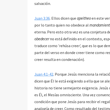
salvación.
Juan 3:36
. Ellos dicen que
apeitheo
en este ver
por lo tanto quien no obedece al
mandamiento
obedecer
no está definido en el contexto, es
traduce como 'rehúsa creer', que es lo que de
parte del verso en donde creer tiene como re
creer resulta en condenación).
Juan 4:1-42
. Porque Jesús menciona la relaci
dicen que Él le está exigiendo a ella que se al
historia no tiene semejante exigencia. Jesús
es Él, el Mesías omnisciente. Una vez convencid
condición que pone Jesús para recibir el regalo 
analogía de creer. Como resultado del testim