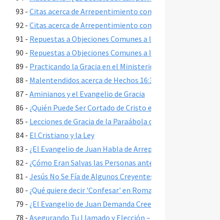
93 -
Citas acerca de Arrepentimiento como Cambio de Pensam
92 -
Citas acerca de Arrepentimiento como Cambio de Pensam
91 -
Repuestas a Objeciones Comunes a la Gracia Gratuita, Pa
90 -
Repuestas a Objeciones Comunes a la Gracia Gratuita, Pa
89 -
Practicando la Gracia en el Ministerio
88 -
Malentendidos acerca de Hechos 16:31
87 -
Aminianos y el Evangelio de Gracia
86 -
¿Quién Puede Ser Cortado de Cristo en Romanos 11:22?
85 -
Lecciones de Gracia de la Paraábola del Hijo Pródigo
84 -
El Cristiano y la Ley
83 -
¿El Evangelio de Juan Habla de Arrepentimiento?
82 -
¿Cómo Eran Salvas las Personas antes de la Muerte y Resu
81 -
Jesús No Se Fía de Algunos Creyentes – Juan 2:23-25
80 -
¿Qué quiere decir 'Confesar' en Romanos 10:9-10?
79 -
¿El Evangelio de Juan Demanda Creer en la Seguridad Ete
78 -
Asegurando Tu Llamado y Elección – 2 Pedro 1:10-11