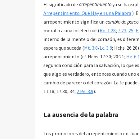
El significado de
arrepentimiento
ya se ha exp
Arrepentimiento: Qué Hay en una Palabra
). En general, los lingüistas están de acuerdo en que
arrepentimiento significa un
cambio de parec
moral o a una intelectual (
Ro. 1:28
;
7:23
,
25
;
E
interno de la mente o del corazón, es diferen
espera que suceda (
Mt. 3:8
/
Lc. 3:8
; Hchs. 26:20
arrepentimiento (cf. Hchs. 17:30; 20:21;
He. 6:
segunda condición para la salvación, lo que es 
que algo es verdadero, entonces cuando uno es
cambio de parecer o del corazón. La fe puede
11:18; 17:30, 34;
2 Pe. 3:9
).
La ausencia de la palabra
Los promotores del arrepentimiento en Juan