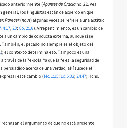
licado anteriormente (
Apuntes de Gracia
no. 22, Vea
er
.
Parecer
(
nous
) algunas veces se refiere a una actitud
f. 4:17
,
23
;
Co. 2:18
). Arrepentimiento, es un cambio de
te a un cambio de conducta externa, aunque sí se
). También, el pecado no siempre es el objeto del
1
); el contexto determina eso. Tampoco es una
a través de la fe-sola. Ya que la fe es la seguridad de
 persuadido acerca de una verdad, allí sucede el
 expresar este cambio (
Mc. 1:15
;
Lc. 5:32
;
24:47
; Hchs.
 rechazan el argumento de que no está presente