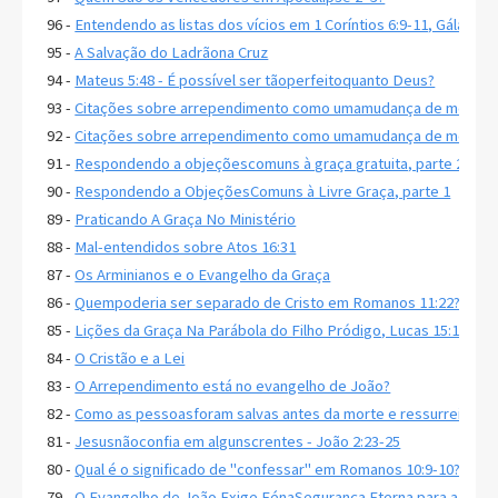
96 -
Entendendo as listas dos vícios em 1 Coríntios 6:9-11, Gálatas 5
95 -
A Salvação do Ladrãona Cruz
94 -
Mateus 5:48 - É possível ser tãoperfeitoquanto Deus?
93 -
Citações sobre arrependimento como umamudança de mente, 
92 -
Citações sobre arrependimento como umamudança de mente, 
91 -
Respondendo a objeçõescomuns à graça gratuita, parte 2
90 -
Respondendo a ObjeçõesComuns à Livre Graça, parte 1
89 -
Praticando A Graça No Ministério
88 -
Mal-entendidos sobre Atos 16:31
87 -
Os Arminianos e o Evangelho da Graça
86 -
Quempoderia ser separado de Cristo em Romanos 11:22?
85 -
Lições da Graça Na Parábola do Filho Pródigo, Lucas 15:11-32
84 -
O Cristão e a Lei
83 -
O Arrependimento está no evangelho de João?
82 -
Como as pessoasforam salvas antes da morte e ressurreição d
81 -
Jesusnãoconfia em algunscrentes - João 2:23-25
80 -
Qual é o significado de "confessar" em Romanos 10:9-10?
79 -
O Evangelho de João Exige FénaSegurança Eterna para a Salv