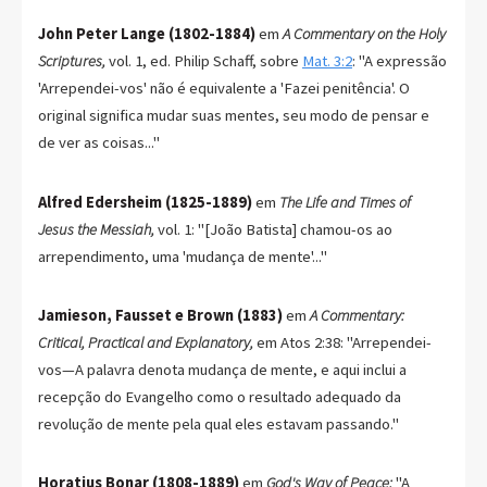
John Peter Lange (1802-1884)
em
A Commentary on the Holy
Scriptures,
vol. 1, ed. Philip Schaff, sobre
Mat. 3:2
: "A expressão
'Arrependei-vos' não é equivalente a 'Fazei penitência'. O
original significa mudar suas mentes, seu modo de pensar e
de ver as coisas..."
Alfred Edersheim (1825-1889)
em
The Life and Times of
Jesus the Messiah,
vol. 1: "[João Batista] chamou-os ao
arrependimento, uma 'mudança de mente'..."
Jamieson, Fausset e Brown (1883)
em
A Commentary:
Critical, Practical and Explanatory,
em Atos 2:38: "Arrependei-
vos—A palavra denota mudança de mente, e aqui inclui a
recepção do Evangelho como o resultado adequado da
revolução de mente pela qual eles estavam passando."
Horatius Bonar (1808-1889)
em
God's Way of Peace:
"A