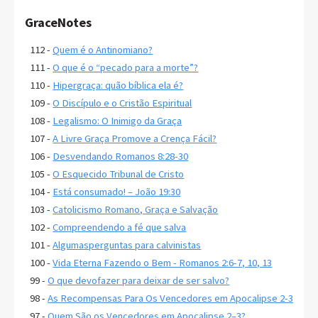
GraceNotes
112 -
Quem é o Antinomiano?
111 -
O que é o “pecado para a morte”?
110 -
Hipergraça: quão bíblica ela é?
109 -
O Discípulo e o Cristão Espiritual
108 -
Legalismo: O Inimigo da Graça
107 -
A Livre Graça Promove a Crença Fácil?
106 -
Desvendando Romanos 8:28-30
105 -
O Esquecido Tribunal de Cristo
104 -
Está consumado! – João 19:30
103 -
Catolicismo Romano, Graça e Salvação
102 -
Compreendendo a fé que salva
101 -
Algumasperguntas para calvinistas
100 -
Vida Eterna Fazendo o Bem - Romanos 2:6-7, 10, 13
99 -
O que devofazer para deixar de ser salvo?
98 -
As Recompensas Para Os Vencedores em Apocalipse 2-3
97 -
Quem São os Vencedores em Apocalipse 2–3?