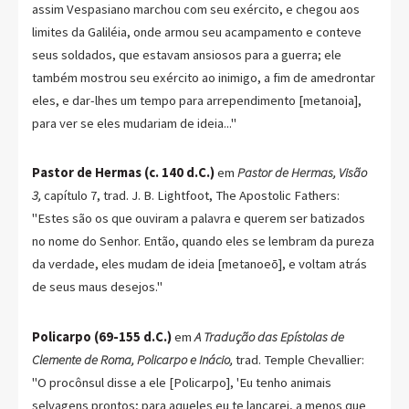
assim Vespasiano marchou com seu exército, e chegou aos
limites da Galiléia, onde armou seu acampamento e conteve
seus soldados, que estavam ansiosos para a guerra; ele
também mostrou seu exército ao inimigo, a fim de amedrontar
eles, e dar-lhes um tempo para arrependimento [metanoia],
para ver se eles mudariam de ideia..."
Pastor de Hermas (c. 140 d.C.)
em
Pastor de Hermas, Visão
3,
capítulo 7, trad. J. B. Lightfoot, The Apostolic Fathers:
"Estes são os que ouviram a palavra e querem ser batizados
no nome do Senhor. Então, quando eles se lembram da pureza
da verdade, eles mudam de ideia [metanoeō], e voltam atrás
de seus maus desejos."
Policarpo (69-155 d.C.)
em
A Tradução das Epístolas de
Clemente de Roma, Policarpo e Inácio,
trad. Temple Chevallier:
"O procônsul disse a ele [Policarpo], 'Eu tenho animais
selvagens prontos; para aqueles eu te lançarei, a menos que