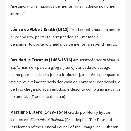
"metanoia, uma mudança de mente, uma mudança no homem
interior."
Léxico de Abbot-Smith (1922):
"metanoeō... mudar a mente
ou propósito, portanto, arrepender-se... metanoia...
pensamento posterior, mudança de mente, arrependimento."
Desiderius Erasmus (1466-1536)
em
Anotação sobre Mateus
3:2:
"...mas se a palavra grega [não é] derivada do castigo,
como parece a alguns [que a traduzem], penitência, enquanto
mais provavelmente seria derivada de compreender depois, e
de fato chegando aos sentidos, é descrita como uma mudança
de mente." (Traduzido do latim)
Martinho Lutero (1483–1546)
citado por Henry Eyster
Jacobs em
Elements of Religion
(Philadelphia: The Board of
Publication of the General Council of the Evangelical Lutheran