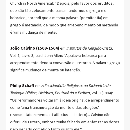
Church in North America): "Depois, pelo favor dos eruditos,
que são tão zelosamente transmitindo-nos o grego e o
hebraico, aprendi que a mesma palavra [poenitentia] em
grego é metanoia, de modo que arrependimento ou metanoia
é 'uma mudança de mente'."
João Calvino (1509-1564)
em
Institutos de Religião Cristã,
Vol. 1, Livro 3, trad. John Allen: "A palavra hebraica para
arrependimento denota conversão ou retorno. A palavra grega
significa mudança de mente ou intenção."
Philip Schaff
em
A Enciclopédia Religiosa: ou Dicionário de
Teologia Bíblica, Histórica, Doutrinária e Prática,
vol. 3 (1884):
"Os reformadores voltaram à ideia original de arrependimento
como 'uma transmutação da mente e das afeições'
(transmutation mentis et affectus ― Lutero)... Calvino não
diferiu de Lutero, embora tenha falhado em enfatizar as dores
pelo pecado cometido tanto quanto ele."