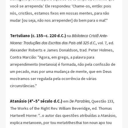
você se arrependa.' Ele respondeu: 'Chame-os, então: pois
nós, cristãos, estamos fixos em nossas mentes, para não
mudar [ou seja, não nos arrepender] do bem para o mal'."
Tertuliano (c. 155–c. 220 d.C.)
na
Biblioteca Cristã Ante-
Nicena: Traduções dos Escritos dos Pais até 325 d.C.,
vol. 7, ed.
Alexander Roberts e James Donaldson, trad. Peter Holmes,
Contra Marcião: "Agora, em grego, a palavra para
arrependimento (metanoia) é formada, não pela confissão de
um pecado, mas por uma mudança de mente, que em Deus
mostramos ser regulada pela ocorrência de várias
circunstâncias."
Atanásio (4º–5º século d.C.)
em
De Parables,
Questão 133,
The Works of the Right Rev. William Beveridge, ed. Thomas
Hartwell Horne: "...o autor das questões atribuídas a Atanásio,
explica metanoein, por tou metatithesthai ton noun apo tou