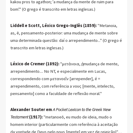
kakou pros to agathon; 'a mudança da mente de ruim para
bom'." (O grego é transcrito em letras inglesas.)
Liddell e Scott, Léxico Grego-Inglês (1859):
"Metanoia,
as, ē, pensamento-posterior: uma mudança de mente sobre
uma determinada questão: daí o arrependimento..." (O grego é
transcrito em letras inglesas.)
Léxico de Cremer (1892):
"μετάνοια, ἡ, mudança de mente,
arrependimento.... No NT, e especialmente em Lucas,
correspondendo com μετανοεῖν [arrepender], é =
arrependimento, com referência a νους [mente, intelecto,
pensamento] como a faculdade de reflexão moral."
Alexander Souter em
A Pocket Lexicon to the Greek New
Testament
(1917):
"metanoeō, eu mudo de ideia, mudo o
homem interior (particularmente com referência à aceitação
da vontade de Deus pelo nous [mente] em vez de rejeição)"…