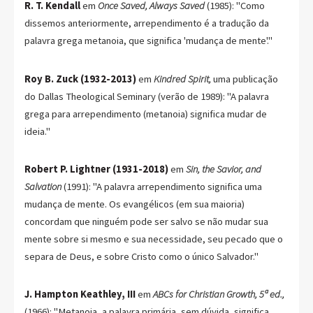
R. T. Kendall
em
Once Saved, Always Saved
(1985): "Como
dissemos anteriormente, arrependimento é a tradução da
palavra grega metanoia, que significa 'mudança de mente'."
Roy B. Zuck (1932-2013)
em
Kindred Spirit,
uma publicação
do Dallas Theological Seminary (verão de 1989): "A palavra
grega para arrependimento (metanoia) significa mudar de
ideia."
Robert P. Lightner (1931-2018)
em
Sin, the Savior, and
Salvation
(1991): "A palavra arrependimento significa uma
mudança de mente. Os evangélicos (em sua maioria)
concordam que ninguém pode ser salvo se não mudar sua
mente sobre si mesmo e sua necessidade, seu pecado que o
separa de Deus, e sobre Cristo como o único Salvador."
J. Hampton Keathley, III
em
ABCs for Christian Growth, 5ª ed.,
(1966): "Metanoia, a palavra primária, sem dúvida, significa