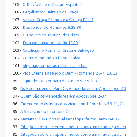
109 -
O Discípulo e o Cristão Espiritual
108 -
Legalismo: O Inimigo da Graça
107 -
A Livre Graça Promove a Crença Fácil?
106 -
Desvendando Romanos 8:28-30
105 -
O Esquecido Tribunal de Cristo
104 -
Está consumado! – João 19:30
103 -
Catolicismo Romano, Graça e Salvação
102 -
Compreendendo a fé que salva
101 -
Algumasperguntas para calvinistas
100 -
Vida Eterna Fazendo o Bem - Romanos 2:6-7, 10, 13
99 -
O que devofazer para deixar de ser salvo?
98 -
As Recompensas Para Os Vencedores em Apocalipse 2-3
97 -
Quem São os Vencedores em Apocalipse 2–3?
96 -
Entendendo as listas dos vícios em 1 Coríntios 6:9-11, Gálatas 5
95 -
A Salvação do Ladrãona Cruz
94 -
Mateus 5:48 - É possível ser tãoperfeitoquanto Deus?
93 -
Citações sobre arrependimento como umamudança de mente, 
92 -
Citações sobre arrependimento como umamudança de mente, 