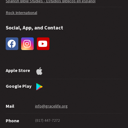
Spanish Bible Studies - Estudios Bíblicos en español
37 -
Interpretando 1 João
Rock International
36 -
Romanos 6:23 deve ser usado no evangelismo?
35 -
A Livre Graça ensina a Licenciosidade?
Social, App, and Contact
34 -
As chamas em Hebreus
33 -
A extensão do perdão de Deus
32 -
Graça Futura
31 -
Batismo nas Águas e Salvação Etern
30 -
Quanta fé é necessária para a salvação?
29 -
Quão Bom Você Tem Que Ser Para Chegar Ao Céu?
Apple Store
28 -
As boas obras podem provar a salvação?
27 -
Compartilhando a Graça Graciosamente
26 -
Suicídio e Salvação
Google Play
25 -
Um Labirinto De Graça
24 -
Eternamente Seguro
Mail
info@gracelife.org
23 -
Os discípulos nascem ou são feitos?
22 -
Arrependimento: o que esta palavra significa
(817) 447-7272
Phone
21 -
Pedro Como Um Discípulo Modelo
20 -
Graça De Dar