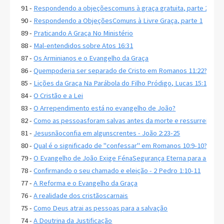
91 -
Respondendo a objeçõescomuns à graça gratuita, parte 2
90 -
Respondendo a ObjeçõesComuns à Livre Graça, parte 1
89 -
Praticando A Graça No Ministério
88 -
Mal-entendidos sobre Atos 16:31
87 -
Os Arminianos e o Evangelho da Graça
86 -
Quempoderia ser separado de Cristo em Romanos 11:22?
85 -
Lições da Graça Na Parábola do Filho Pródigo, Lucas 15:11-32
84 -
O Cristão e a Lei
83 -
O Arrependimento está no evangelho de João?
82 -
Como as pessoasforam salvas antes da morte e ressurreição d
81 -
Jesusnãoconfia em algunscrentes - João 2:23-25
80 -
Qual é o significado de "confessar" em Romanos 10:9-10?
79 -
O Evangelho de João Exige FénaSegurança Eterna para a Salv
78 -
Confirmando o seu chamado e eleição - 2 Pedro 1:10-11
77 -
A Reforma e o Evangelho da Graça
76 -
A realidade dos cristãoscarnais
75 -
Como Deus atrai as pessoas para a salvação
74 -
A Doutrina da Justificação