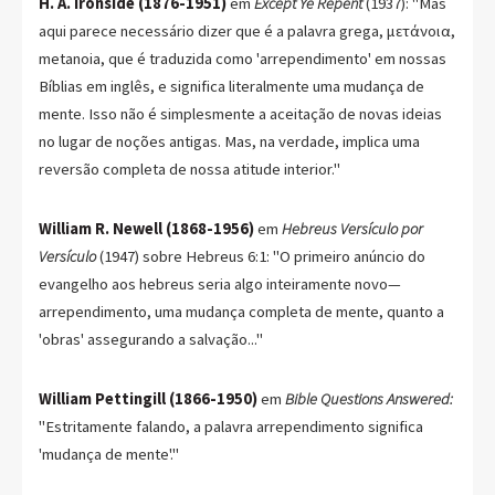
H. A. Ironside (1876-1951)
em
Except Ye Repent
(1937): "Mas
aqui parece necessário dizer que é a palavra grega, μετάνοια,
metanoia, que é traduzida como 'arrependimento' em nossas
Bíblias em inglês, e significa literalmente uma mudança de
mente. Isso não é simplesmente a aceitação de novas ideias
no lugar de noções antigas. Mas, na verdade, implica uma
reversão completa de nossa atitude interior."
William R. Newell (1868-1956)
em
Hebreus Versículo por
Versículo
(1947) sobre Hebreus 6:1: "O primeiro anúncio do
evangelho aos hebreus seria algo inteiramente novo—
arrependimento, uma mudança completa de mente, quanto a
'obras' assegurando a salvação..."
William Pettingill (1866-1950)
em
Bible Questions Answered:
"Estritamente falando, a palavra arrependimento significa
'mudança de mente'."