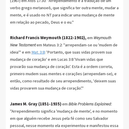
(1967) em Atos 17:30: "Arrependimento é a tradução de um
verbo grego metanoeō, que significa ter outra mente, mudar a
mente, e é usado no NT para indicar uma mudança de mente
em relação ao pecado, Deus e o eu."
Richard Francis Weymouth (1822-1902),
em
Weymouth
New Testament
em Mateus 3:2: "arrependam-se ou 'mudem de
ideia'" e em
Mat. 3:8
: 'Portanto, que suas vidas provem sua
mudança de coração' e em Lucas 3:8 'Vivam vidas que
provarão sua mudança de coração'. Esta é a ordem correta,
primeiro mudem suas mentes e corações (arrependam-se), e
então, como resultado de seu arrependimento, 'deixem suas
vidas provarem sua mudança de coração'."
James M. Gray (1851-1935)
em
Bible Problems Explained:
"Arrependimento significa 'mudança de mente', e no momento
em que alguém recebe Jesus pela fé como seu Salvador
pessoal, nesse momento ela experimentou e manifestou essa