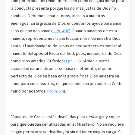
solo por el bien del reino futuro, sino como una guía moral para
la conducta presente porque las normas justas de Dios no
cambian. Debemos amar a todos, incluso a nuestros
enemigos. En la gracia de Dios encontramos ayuda para amar
a los que no nos aman (
Heb. 4:16
). Cuando amamos de esta
manera, representamos la perfección moral de nuestro Dios
santo. El mandamiento de Jesús de ser perfecto es similar al
mandato del apóstol Pablo de 'Sed, pues, imitadores de Dios
como hijos amados' ((Efesios)
Eph. 5:1
). Si bien nuestra
capacidad natural de amar se basa en el mérito, el amor
perfecto de Dios se basa en la gracia: 'Mas Dios muestra su
amor para con nosotros, en que siendo aún pecadores, Cristo
murió por nosotros' (
Rom. 5:8
).
*Apuntes de Gracia están diseñadas para descargar y copiar
para que puedan ser utilizadas en el Ministerio. No se requiere
ningún permiso si se distribuyen sin editar en ningún cargo. Si