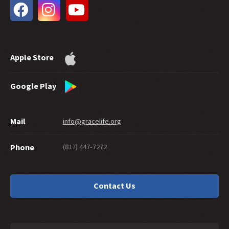
30 -
¿Cuánta Fe se Necesita para Ser Salvo?
29 -
¿Qué Tan Bueno Debes Ser para Ir al Cielo?
28 -
¿Las Obras Pueden Demostrar la Salvación?
27 -
Compartiendo la Gracia Gentilmente
Apple Store
26 -
Suicidio y Salvación
25 -
Un Laberinto de Gracia
24 -
Seguro Eternamente
Google Play
23 -
¿Los Discípulos Nacen o se Hacen?
22 -
¿Qué Hay en una Palabra?
Mail
info@gracelife.org
21 -
Pedro Como un Discípulo Modelo
20 -
Dando de Gracia
(817) 447-7272
Phone
19 -
¿Qué Tal el 'Cristiano' que No Vive Como Tal?
18 -
¿Te Debes de Cortar la Mano?
17 -
¿Tradiciones o Tradicionalismo?
Contact Us
16 -
¿Existe un Pecado que Dios no Perdona?
15 -
Interpretando Hebreos: Empezando con los Lectores
14 -
Cayendo de la Gracia en Gálatas 5:4
13 -
Garantía y Esperanza en Colosenses 1:21