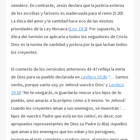
venidero. En contraste, Jesús declara que la justicia externa
de los escribas y fariseos es inadecuada para el reino (5:20).
La ética del amor y la santidad hace eco de las mismas
prioridades de la Ley Mosaica (
Lev. 19:2
). Por supuesto, la
ética del Sermón se aplicaría a todos los seguidores de Cristo.
Dios es la norma de santidad y justicia por la que luchan todos
los creyentes.
El contexto de los versículos anteriores 43-47 refleja la meta
de Dios para su pueblo declarada en
Levítico 19:2b
: '…. Santos
seréis, porque santo soy yo Jehová vuestro Dios' y
Levítico
19:18
: 'No te vengarás, ni guardarás rencor a los hijos de tu
pueblo, sino amarás a tu prójimo como a ti mismo. Yo Jehová'.
Cuando los creyentes aman a sus enemigos, se muestran '….
hijos de vuestro Padre que está en los cielos', es decir, son
apropiados representantes de Dios su Padre (v.45a). Aquellos
que aman a los enemigos que los odian y los persiguen,
muestran el más complete y maduro amor, el mismo amor que