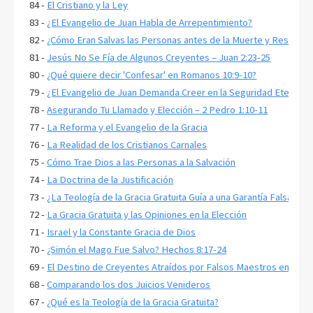
84 -
El Cristiano y la Ley
83 -
¿El Evangelio de Juan Habla de Arrepentimiento?
82 -
¿Cómo Eran Salvas las Personas antes de la Muerte y Resurrecc
81 -
Jesús No Se Fía de Algunos Creyentes – Juan 2:23-25
80 -
¿Qué quiere decir 'Confesar' en Romanos 10:9-10?
79 -
¿El Evangelio de Juan Demanda Creer en la Seguridad Eterna p
78 -
Asegurando Tu Llamado y Elección – 2 Pedro 1:10-11
77 -
La Reforma y el Evangelio de la Gracia
76 -
La Realidad de los Cristianos Carnales
75 -
Cómo Trae Dios a las Personas a la Salvación
74 -
La Doctrina de la Justificación
73 -
¿La Teología de la Gracia Gratuita Guía a una Garantía Falsa?
72 -
La Gracia Gratuita y las Opiniones en la Elección
71 -
Israel y la Constante Gracia de Dios
70 -
¿Simón el Mago Fue Salvo? Hechos 8:17-24
69 -
El Destino de Creyentes Atraídos por Falsos Maestros en 2 Pe
68 -
Comparando los dos Juicios Venideros
67 -
¿Qué es la Teología de la Gracia Gratuita?