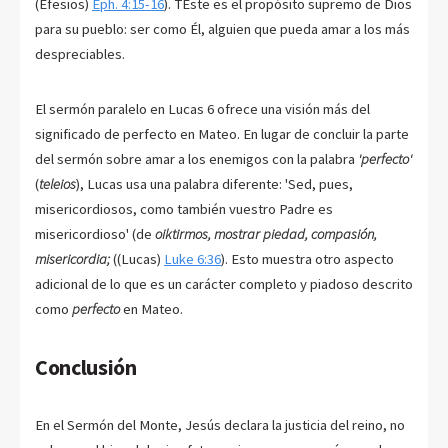
(Efesios)
Eph. 4:15-16
). TEste es el propósito supremo de Dios
para su pueblo: ser como Él, alguien que pueda amar a los más
despreciables.
El sermón paralelo en Lucas 6
ofrece una visión más del
significado de perfecto en Mateo. En lugar de concluir la parte
del sermón sobre amar a los enemigos con la palabra
'perfecto'
(
teleios
), Lucas usa una palabra diferente: 'Sed, pues,
misericordiosos, como también vuestro Padre es
misericordioso' (de
oiktirmos, mostrar piedad, compasión,
misericordia;
((Lucas)
Luke 6:36
). Esto muestra otro aspecto
adicional de lo que es un carácter completo y piadoso descrito
como
perfecto
en Mateo.
Conclusión
En el Sermón del Monte, Jesús declara la justicia del reino, no