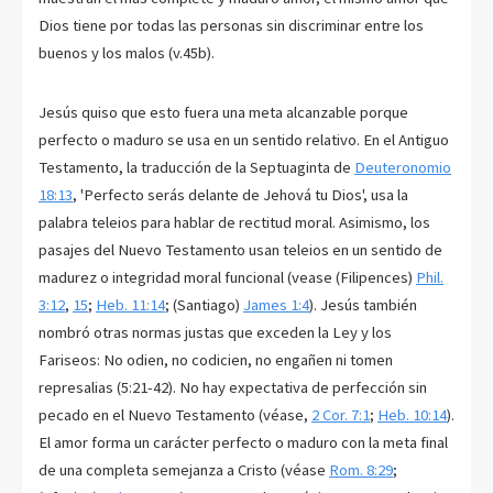
Dios tiene por todas las personas sin discriminar entre los
buenos y los malos (v.45b).
Jesús quiso que esto fuera una meta alcanzable porque
perfecto o maduro se usa en un sentido relativo. En el Antiguo
Testamento, la traducción de la Septuaginta de
Deuteronomio
18:13
, 'Perfecto serás delante de Jehová tu Dios', usa la
palabra teleios para hablar de rectitud moral. Asimismo, los
pasajes del Nuevo Testamento usan teleios en un sentido de
madurez o integridad moral funcional (vease (Filipences)
Phil.
3:12
,
15
;
Heb. 11:14
; (Santiago)
James 1:4
). Jesús también
nombró otras normas justas que exceden la Ley y los
Fariseos: No odien, no codicien, no engañen ni tomen
represalias (5:21-42). No hay expectativa de perfección sin
pecado en el Nuevo Testamento (véase,
2 Cor. 7:1
;
Heb. 10:14
).
El amor forma un carácter perfecto o maduro con la meta final
de una completa semejanza a Cristo (véase
Rom. 8:29
;