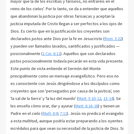
mayor que la de los escribas y fariseos, no entraréis en el
reino de los cielos'. Por lo tanto, se da a entender que aquellos
que abandonan la justicia por obras farisaicas y aceptan la
justicia imputada de Cristo llegan a ser perfectos a los ojos de
Dios. Es cierto que en la justificación los creyentes son
declarados justos ante Dios por la fe en Jesucristo (
Rom. 3:22
)
y pueden ser llamados lavados, santificados y justificados —
posicionalmente (
1 Cor. 6:11
). Aquellos que son declarados
justos posicionalmente todavía pecarán en esta vida presente.
Este punto de vista entiende el Sermón del Monte
principalmente como un mensaje evangelístico. Pero eso no
es consistente con Jesús dirigiéndose a los discípulos como
creyentes que son 'perseguidos por causa de la justicia', son
'la sal de la tierra' y 'la luz del mundo' (
Matt. 5:10-12
,
13-14
). Se
les enseña cómo orar, dar y ayunar (
Matt. 6:16-18
) y tienen un
Padre en el cielo (
Matt. 6:9
;
7:11
). Jesús no predica el evangelio
a esta multitud, aunque podría estar preparando a los oyentes
incrédulos para que vean su necesidad de la justicia de Dios. Si