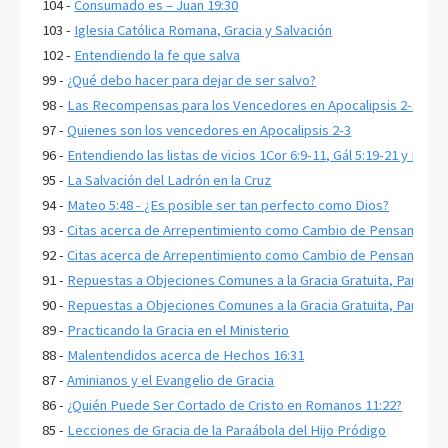
104 -
Consumado es – Juan 19:30
103 -
Iglesia Católica Romana, Gracia y Salvación
102 -
Entendiendo la fe que salva
99 -
¿Qué debo hacer para dejar de ser salvo?
98 -
Las Recompensas para los Vencedores en Apocalipsis 2-3
97 -
Quienes son los vencedores en Apocalipsis 2-3
96 -
Entendiendo las listas de vicios 1Cor 6:9-11, Gál 5:19-21 y Ef 5:3
95 -
La Salvación del Ladrón en la Cruz
94 -
Mateo 5:48 - ¿Es posible ser tan perfecto como Dios?
93 -
Citas acerca de Arrepentimiento como Cambio de Pensamiento,
92 -
Citas acerca de Arrepentimiento como Cambio de Pensamiento,
91 -
Repuestas a Objeciones Comunes a la Gracia Gratuita, Parte 2
90 -
Repuestas a Objeciones Comunes a la Gracia Gratuita, Parte 1
89 -
Practicando la Gracia en el Ministerio
88 -
Malentendidos acerca de Hechos 16:31
87 -
Aminianos y el Evangelio de Gracia
86 -
¿Quién Puede Ser Cortado de Cristo en Romanos 11:22?
85 -
Lecciones de Gracia de la Paraábola del Hijo Pródigo