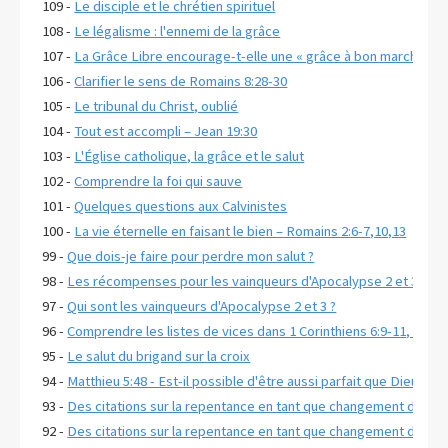
109 -
Le disciple et le chrétien spirituel
108 -
Le légalisme : l'ennemi de la grâce
107 -
La Grâce Libre encourage-t-elle une « grâce à bon marché » ?
106 -
Clarifier le sens de Romains 8:28-30
105 -
Le tribunal du Christ, oublié
104 -
Tout est accompli – Jean 19:30
103 -
L'Église catholique, la grâce et le salut
102 -
Comprendre la foi qui sauve
101 -
Quelques questions aux Calvinistes
100 -
La vie éternelle en faisant le bien – Romains 2:6-7,10,13
99 -
Que dois-je faire pour perdre mon salut ?
98 -
Les récompenses pour les vainqueurs d'Apocalypse 2 et 3
97 -
Qui sont les vainqueurs d'Apocalypse 2 et 3 ?
96 -
Comprendre les listes de vices dans 1 Corinthiens 6:9-11, Galat
95 -
Le salut du brigand sur la croix
94 -
Matthieu 5:48 - Est-il possible d'être aussi parfait que Dieu ?
93 -
Des citations sur la repentance en tant que changement d'état 
92 -
Des citations sur la repentance en tant que changement d'état d