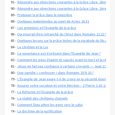
91 -
Répondre aux objections courantes à la Grâce Libre, 2ème part
90 -
Répondre aux objections courantes à la Grâce Libre, 1ère part
89 -
Pratiquer la grâce dans le ministère
88 -
Quelques malentendus au sujet de Actes 16:31
87 -
Les arminiens et l'évangile de la grâce
86 -
Qui pourrait être retranché du Christ dans Romains 11:22 ?
85 -
Quelques leçons sur la grâce tirées de la parabole du fils prodi
84 -
Le chrétien et la Loi
83 -
La repentance est-il présent dans l'Évangile de Jean ?
82 -
Comment les gens étaient-ils sauvés avant la mort et la résurrec
81 -
Jésus ne fait pas confiance à certains croyants — Jean 2:23-25
80 -
Que signifie « confesser » dans Romains 10:9-10 ?
79 -
L'Évangile de Jean exige-t-il de croire en la sécurité éternelle 
78 -
Assurer votre vocation et votre élection – 2 Pierre 1:10-11
77 -
La Réforme et l'évangile de la grâce
76 -
La réalité des chrétiens charnels
75 -
Comment Dieu attire les gens vers le salut
74 -
La doctrine de la justification