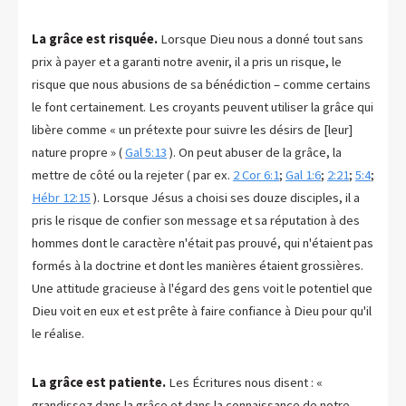
La grâce est risquée.
Lorsque Dieu nous a donné tout sans
prix à payer et a garanti notre avenir, il a pris un risque, le
risque que nous abusions de sa bénédiction – comme certains
le font certainement. Les croyants peuvent utiliser la grâce qui
libère comme « un prétexte pour suivre les désirs de [leur]
nature propre » (
Gal 5:13
). On peut abuser de la grâce, la
mettre de côté ou la rejeter ( par ex.
2 Cor 6:1
;
Gal 1:6
;
2:21
;
5:4
;
Hébr 12:15
). Lorsque Jésus a choisi ses douze disciples, il a
pris le risque de confier son message et sa réputation à des
hommes dont le caractère n'était pas prouvé, qui n'étaient pas
formés à la doctrine et dont les manières étaient grossières.
Une attitude gracieuse à l'égard des gens voit le potentiel que
Dieu voit en eux et est prête à faire confiance à Dieu pour qu'il
le réalise.
La grâce est patiente.
Les Écritures nous disent : «
grandissez dans la grâce et dans la connaissance de notre