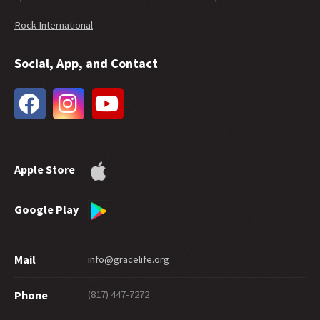
37 -
L’interprétation de l’épître de 1 Jean
Rock International
36 -
Faut-il utiliser Romains 6:23 dans l'évangélisation ?
35 -
La grâce libre enseigne-t-elle la licence ?
Social, App, and Contact
33 -
L'étendue du pardon de Dieu
32 -
La grâce future
30 -
Quel degré de foi faut-il pour être sauvé ?
29 -
Quel norme de bonté faudrait-il atteindre pour aller au paradis 
28 -
Les bonnes œuvres peuvent-elles prouver le salut ?
27 -
Partager la grâce avec bienveillance
Apple Store
26 -
Le suicide et le salut
25 -
Le labyrinthe de la grâce
24 -
La sécurité éternelle
Google Play
23 -
Les disciples sont-ils nés ou le deviennent-ils ?
21 -
Pierre, disciple modèle
Mail
info@gracelife.org
20 -
La générosité selon la grâce
19 -
Qu'en est-il d'un « chrétien » qui ne vit pas comme tel ?
(817) 447-7272
Phone
18 -
Faut-il se couper la main ?
17 -
Les traditions, ou le traditionalisme ?