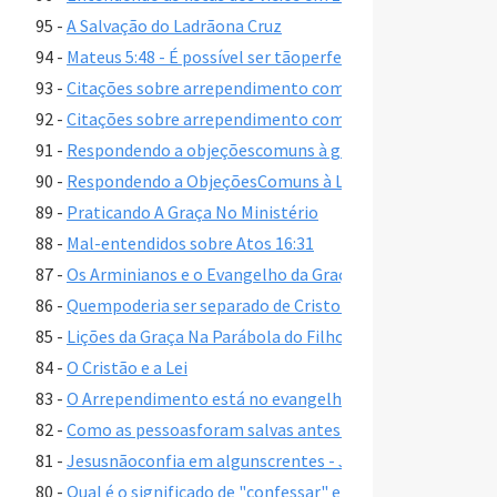
95 -
A Salvação do Ladrãona Cruz
94 -
Mateus 5:48 - É possível ser tãoperfeitoquanto Deus?
93 -
Citações sobre arrependimento como umamudança de m
92 -
Citações sobre arrependimento como umamudança de m
91 -
Respondendo a objeçõescomuns à graça gratuita, parte 
90 -
Respondendo a ObjeçõesComuns à Livre Graça, parte 1
89 -
Praticando A Graça No Ministério
88 -
Mal-entendidos sobre Atos 16:31
87 -
Os Arminianos e o Evangelho da Graça
86 -
Quempoderia ser separado de Cristo em Romanos 11:22?
85 -
Lições da Graça Na Parábola do Filho Pródigo, Lucas 15:1
84 -
O Cristão e a Lei
83 -
O Arrependimento está no evangelho de João?
82 -
Como as pessoasforam salvas antes da morte e ressurrei
81 -
Jesusnãoconfia em algunscrentes - João 2:23-25
80 -
Qual é o significado de "confessar" em Romanos 10:9-10