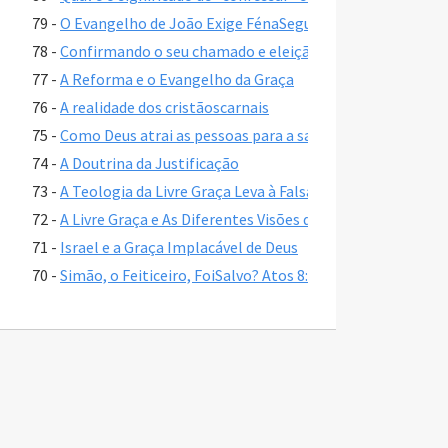
79 -
O Evangelho de João Exige FénaSegurança Eterna para a
78 -
Confirmando o seu chamado e eleição - 2 Pedro 1:10-11
77 -
A Reforma e o Evangelho da Graça
76 -
A realidade dos cristãoscarnais
75 -
Como Deus atrai as pessoas para a salvação
74 -
A Doutrina da Justificação
73 -
A Teologia da Livre Graça Leva à Falsa Garantia?
72 -
A Livre Graça e As Diferentes Visões da Eleição
71 -
Israel e a Graça Implacável de Deus
70 -
Simão, o Feiticeiro, FoiSalvo? Atos 8:17-24
69 -
O destino dos crentesseduzidos por falsos mestres em 2 
68 -
Comparando os doisjulgamentosvindouros
67 -
O que é "Teologia da Graça Livre"?
66 -
Por Que a Salvação Pelo Senhorio De Cristo é Tão Popula
65 -
Apocalipse 3:20 e pedindo a Jesus em seucoração
64 -
Regeneração e uma vida transformada