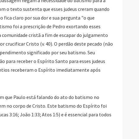
il passagem negam a necessidade do batismo para a
com o texto sustenta que esses judeus creram quando
ica claro por sua dor e sua pergunta "o que
tismo foi a prescrição de Pedro exortando esses
a comunidade cristã a fim de escapar do julgamento
 crucificar Cristo (v. 40). O perdão deste pecado (não
ependimento significado por seu batismo. Seu
o para receber o Espírito Santo para esses judeus
gentios receberam o Espírito imediatamente após
m que Paulo está falando do ato do batismo no
em no corpo de Cristo. Este batismo do Espírito foi
cas 3:16; João 1:33; Atos 1:5) e é essencial para todos