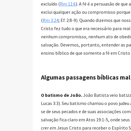
excluído (
Rm 11:6
). A fé é a persuasão de qu
exclui qualquer ação ou compromisso porque 
(
Rm 3:24
; Ef. 2:8-9). Quando dizemos que no
Cristo fez tudo o que era necessário para re
nenhum compromisso, nenhum ato de obediê
salvação. Devemos, portanto, entender as pa
ensino bíblico de que somente a fé em Cristo
Algumas passagens bíblicas mal
O batismo de João.
João Batista veio batiz
Lucas 3:3). Seu batismo chamou o povo judeu 
se de seus pecados e de suas associações com
salvação fica claro em Atos 19:1-5, onde seu
crer em Jesus Cristo para receber o Espírito 