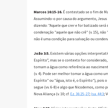
Marcos 16:15-16.
É contestado se o fim de Ma
Assumindo-o por causa do argumento, Jesus 
dizendo: "Aquele que crer e for batizado será 
condenação "aquele que não crê" (v. 15), não 
não é uma condição para salvação ou conden
João 3:5.
Existem várias opções interpretativ
Espírito”, mas se o contexto for considerado
tomam a água como referência ao nascimento 
(v. 4). Pode ser melhor tomar a água como u
Espírito" ou "água, isto é, o Espírito"), pois 
segue (vv. 6-8) e algo que Nicodemos, como pr
Nova Aliança (v. 10; cf.
Ez. 36:25-27
;
Isa. 44:3
; 