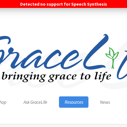
Detected no support for Speech Synthesis
hop
Ask GraceLife
Resources
News