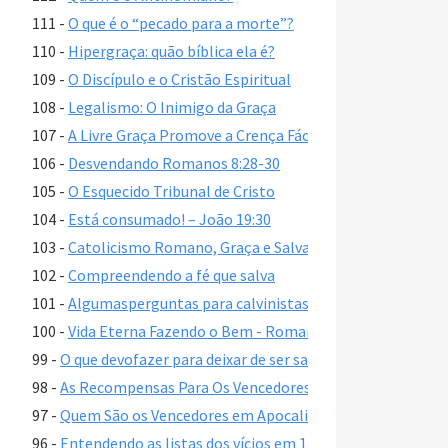
111 -
O que é o “pecado para a morte”?
110 -
Hipergraça: quão bíblica ela é?
109 -
O Discípulo e o Cristão Espiritual
108 -
Legalismo: O Inimigo da Graça
107 -
A Livre Graça Promove a Crença Fácil?
106 -
Desvendando Romanos 8:28-30
105 -
O Esquecido Tribunal de Cristo
104 -
Está consumado! – João 19:30
103 -
Catolicismo Romano, Graça e Salvação
102 -
Compreendendo a fé que salva
101 -
Algumasperguntas para calvinistas
100 -
Vida Eterna Fazendo o Bem - Romanos 2:6-7, 10, 13
99 -
O que devofazer para deixar de ser salvo?
98 -
As Recompensas Para Os Vencedores em Apocalipse 2-3
97 -
Quem São os Vencedores em Apocalipse 2–3?
96 -
Entendendo as listas dos vícios em 1 Coríntios 6:9-11, Gál