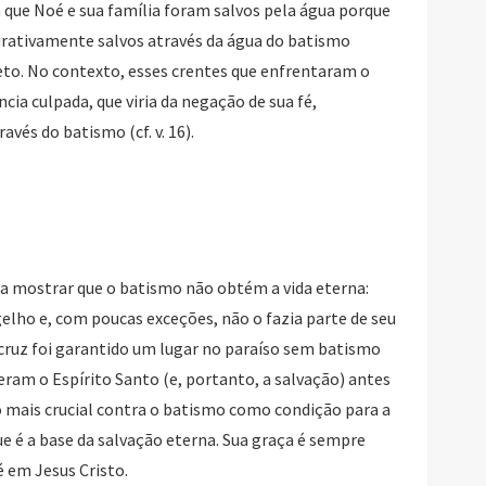
a que Noé e sua família foram salvos pela água porque
urativamente salvos através da água do batismo
eto. No contexto, esses crentes que enfrentaram o
ia culpada, que viria da negação de sua fé,
vés do batismo (cf. v. 16).
a mostrar que o batismo não obtém a vida eterna:
elho e, com poucas exceções, não o fazia parte de seu
a cruz foi garantido um lugar no paraíso sem batismo
beram o Espírito Santo (e, portanto, a salvação) antes
 mais crucial contra o batismo como condição para a
e é a base da salvação eterna. Sua graça é sempre
é em Jesus Cristo.