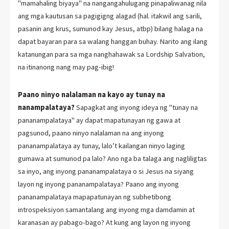
"mamahaling biyaya" na nangangahulugang pinapaliwanag nila
ang mga kautusan sa pagigigng alagad (hal. itakwil ang sarili,
pasanin ang krus, sumunod kay Jesus, atbp) bilang halaga na
dapat bayaran para sa walang hanggan buhay. Narito ang ilang
katanungan para sa mga nanghahawak sa Lordship Salvation,
na itinanong nang may pag-ibig!
Paano ninyo nalalaman na kayo ay tunay na
nanampalataya?
Sapagkat ang inyong ideya ng "tunay na
pananampalataya" ay dapat mapatunayan ng gawa at
pagsunod, paano ninyo nalalaman na ang inyong
pananampalataya ay tunay, lalo’t kailangan ninyo laging
gumawa at sumunod pa lalo? Ano nga ba talaga ang nagliligtas
sa inyo, ang inyong pananampalataya o si Jesus na siyang
layon ng inyong pananampalataya? Paano ang inyong
pananampalataya mapapatunayan ng subhetibong
introspeksiyon samantalang ang inyong mga damdamin at
karanasan ay pabago-bago? At kung ang layon ng inyong