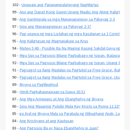
102 -
Unawain ang Pananampalatayang Nagliligtas
99 -
Ano ang Dapat Kong Gawin Upang Maalis Ang Aking Kaligtasan?
98 -
Ang Gantimpala sa mga Mananagumpay sa Pahayag 2-3
97 -
Sino ang Mananagumpay sa Pahayag 2-3?
96 -
Pag-unawa ng mga Listahan ng mga Kasalanan sa 1 Corinto 6:9-11
95 -
Ang Kaligtasan ng Magnanakaw sa Krus
94 -
Mateo 5:48 - Posible Ba Na Maging Kasing Sakdal Gaya ng Diyo
93 -
Mga Sipi sa Pagsisisi Bilang Pagbabago ng Isipan, Ikalawang Ba
92 -
Mga Sipi sa Pagsisisi Bilang Pagbabago ng Isipan, Unang Bahag
91 -
Pagsagot sa Ilang Madalas na Pagtutol sa Free Grace, Ikalawa
90 -
Pagsagot sa Ilang Madalas na Pagtutol sa Free Grace, Unang B
89 -
Biyaya sa Paglilingkod
88 -
Hindi Pagkakaunawaan sa Gawa 16:31
87 -
Ang Mga Arminians at Ang Ebanghelyo ng Biyaya
86 -
Sino Ang Maaaring Putulin Mula Kay Kristo sa Roma 11:22?
85 -
ga Aral ng Biyaya Mula sa Parabula ng Alibughang Anak, Lukas 1
84 -
Ang Kristiyano at ang Kautusan
83 -
Ang Pagsisisi Ba ay Nasa Ebanghelyo ni Juan?