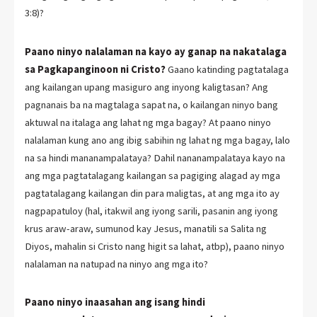
3:8)?
Paano ninyo nalalaman na kayo ay ganap na nakatalaga
sa Pagkapanginoon ni Cristo?
Gaano katinding pagtatalaga
ang kailangan upang masiguro ang inyong kaligtasan? Ang
pagnanais ba na magtalaga sapat na, o kailangan ninyo bang
aktuwal na italaga ang lahat ng mga bagay? At paano ninyo
nalalaman kung ano ang ibig sabihin ng lahat ng mga bagay, lalo
na sa hindi mananampalataya? Dahil nananampalataya kayo na
ang mga pagtatalagang kailangan sa pagiging alagad ay mga
pagtatalagang kailangan din para maligtas, at ang mga ito ay
nagpapatuloy (hal, itakwil ang iyong sarili, pasanin ang iyong
krus araw-araw, sumunod kay Jesus, manatili sa Salita ng
Diyos, mahalin si Cristo nang higit sa lahat, atbp), paano ninyo
nalalaman na natupad na ninyo ang mga ito?
Paano ninyo inaasahan ang isang hindi