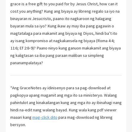
grace is a free gift to you paid for by Jesus Christ, how can it
cost you anything? Kung ang biyaya ay libreng regalo sa iyo na
binayaran ni Jesucristo, paano ito nagkaroon ng halagang
bayaran mula sa iyo? Kung ikaw ay may iba pang gagawin o
magtatalaga para makamit ang biyaya ng Diyos, hindi ba’t ito
ay isang kompromiso at nagkakansela ng biyaya (Roma 4:4;
11:6; Ef 2:8-9)? Paano ninyo kung ganuon makakamit ang biyaya
ng kaligtasan sa iba pang paraan maliban sa simpleng
pananampalataya?
*Ang GraceNotes ay idinisenyo para sa pag-download at
pagkopya upang magamit ang mga ito sa ministeryo. Walang
pahintulot ang kinakailangan kung ang mga ito ay ibinahagi nang
hindi na-edit nang walang bayad. Kung wala kang pdf viewer
maaari kang
mag-click dito
para mag-download ng libreng
bersyon.