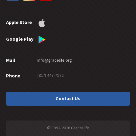
28 -
Mapapatunayan Ba Ng Mabubuting Gawa ang Kaligtasan?
27 -
Mabiyayang Pagbabahagi ng Biyaya
Apple Store
26 -
Pagpapakamatay at Kaligtasan
25 -
A Maze of Grace (Kalituhan sa Biyaya)
24 -
Tiyak Kailan Pa Man
Google Play
23 -
Ang Mga Alagad Ba Ay Pinanganak o Ginawa?
22 -
Pagsisisi: Ano ang Ibig Sabihin?
Mail
info@gracelife.org
21 -
Si Pedro Bilang Huwarang Alagad
20 -
Pagbibigay Ayon sa Biyaya
(817) 447-7272
Phone
19 -
Paano Ang Mga 'Kristiyanong' Hindi Namumuhay Nang Tama?
18 -
Dapat Mo Bang Putulin Ang Iyong Mga Kamay?
17 -
Tradisyon or Tradisyunalismo?
Contact Us
16 -
Mayroon Bang Kasalanang Hindi Pinatawad ng Diyos?
15 -
Pagpapaliwanag ng Hebreo: Simulan sa Mambabasa
14 -
Pagkahulog Mula sa Biyaya sa Galatian 5:4
13 -
Katiyakan at Pag-asa sa Colosas 1:21
© 1992-2026 GraceLife
12 -
Ang Buhay Biyaya