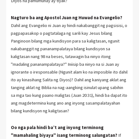
Diyos na pamumuhay ay tiyak?
Nagturo ba ang Apostol Juan ng Huwad na Evangelio?
Dahil ang Evangelio ni Juan ay hindi nakabanggit ng pagsisisi, o
pagpapasakop o pagtatalaga ng sarili kay Jesus bilang
Panginoon bilang mga kundisyon para sa kaligtasan, ngunit
nakabanggit ng pananampalataya bilang kundisyon sa
kaligtasan nang 98 na beses, tatawagin ba ninyo itong
"madaling pananampalataya?" Iniisip ba ninyo na si Juan ay
ignorante o iresponsable (Ngunit alam ko na imposible ito dahil
ito ay kinasihang Salita ng Diyos)? Dahil ang kaniyang aklat ang
tanging aklat ng Biblia na nag-aangking isinulat upang sabihin
sa mga tao kung paano maligtas (Juan 20:31), hindi ba dapat ito
ang magdetermina kung ano ang inyong sasampalatayahan
bilang kundisyon ng kaligtasan?
Oo nga pala hindi ba’t ang inyong terminong
"mamahaling biyaya" isang terminong salungatan?
If