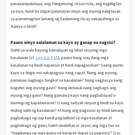
pananampalataya, ang Panginoong Jesucristo, ang nagliligtas
sa inyo, hindi ba dapat patunayan ninyo ang inyong kaligtasan
sa pamamagitan lamang ng kaalamang ito ay nakapahinga sa
Kaniya o hindi?
Paano ninyo nalalaman na kayo ay ganap na nagsisi?
Dahil sa wala kayong kamalayan ng lahat ninyong mga
kasalanan (cf.
Lev 4:2
;
5:15
), paano kung may ilang mga
kasalanan na hindi napansin at hindi napagsisihan? Saang punto
kayo sa tingin mo nakapagsisi nang sapat: Nang ang inyong
pananaw nagbago tungkol sa kasalanan? Nang nagpasya kang
baguhin ang inyong gawi? Nang aktuwal nang nagbago ang
inyong mga gawi? Nang gumawa kayo nang pagbabayad o
humingi ng kapatawaran? O nang natiyak ninyon g hindi na kayo
muling uulit ng kasalanan? At kung ang pagsisisi ay hindi lamang
pagbabago ng isip kundi pagtalikod sa mga kasalanan at
pagbabago ng gawi, bakit sinabihan ni Jesus ang mga tao na
"magbunga ng mga gawa na karapat-dapat sa pagsisisi" (Luc