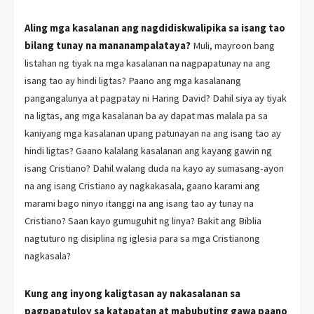
Aling mga kasalanan ang nagdidiskwalipika sa isang tao
bilang tunay na mananampalataya?
Muli, mayroon bang
listahan ng tiyak na mga kasalanan na nagpapatunay na ang
isang tao ay hindi ligtas? Paano ang mga kasalanang
pangangalunya at pagpatay ni Haring David? Dahil siya ay tiyak
na ligtas, ang mga kasalanan ba ay dapat mas malala pa sa
kaniyang mga kasalanan upang patunayan na ang isang tao ay
hindi ligtas? Gaano kalalang kasalanan ang kayang gawin ng
isang Cristiano? Dahil walang duda na kayo ay sumasang-ayon
na ang isang Cristiano ay nagkakasala, gaano karami ang
marami bago ninyo itanggi na ang isang tao ay tunay na
Cristiano? Saan kayo gumuguhit ng linya? Bakit ang Biblia
nagtuturo ng disiplina ng iglesia para sa mga Cristianong
nagkasala?
Kung ang inyong kaligtasan ay nakasalanan sa
pagpapatuloy sa katapatan at mabubuting gawa paano