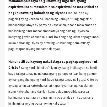
mananampalataya na gumawa ng mga desisyong
espirtiwal na sumasalamin sa espirtiwal na maturidad at
pagkaunawa ng kalooban ng Diyos?
Hindi ba’t ito ay
paglalagay ng kariton sa unahan ng kabayo? Kung ang hindi
mananampalataya ay patay sa kasalanan, paano malalaman at
nanasain ng hindi mananampalataya ang nais ng Diyos na
kaniyang gawin at sundin? Hindi ba’t ang pag-alam at pagsunod
sa kalooban ng Diyos ay diwa ng Cristianong pamumuhay
pagkatapos niyang manampalataya?
Nananatili ba kayong nakatalaga sa pagkapanginoon ni
Cristo?
Kung hindi, hindi ba’t iyan ay isang indikasyon na hindi
kayo talaga tunay na nakatalagang ganap? At iyan kung ganuon
ay nangangahulugang hindi kayo talaga tunay na ligtas? O ito ba
ay pag-amin sa katotohanan at kapangyarihan ng kasalanan,
isang katotohanang dahilan kung bakit imposible para sa
kaninumang gumawa ng ganap na pagtatalaga na gaya nang
hinihingi na inyong pananaw ng kaligtasan?