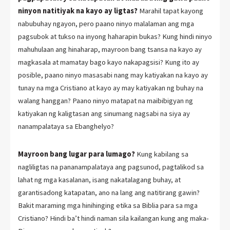
ninyon natitiyak na kayo ay ligtas?
Marahil tapat kayong
nabubuhay ngayon, pero paano ninyo malalaman ang mga
pagsubok at tukso na inyong haharapin bukas? Kung hindi ninyo
mahuhulaan ang hinaharap, mayroon bang tsansa na kayo ay
magkasala at mamatay bago kayo nakapagsisi? Kung ito ay
posible, paano ninyo masasabi nang may katiyakan na kayo ay
tunay na mga Cristiano at kayo ay may katiyakan ng buhay na
walang hanggan? Paano ninyo matapat na maibibigyan ng
katiyakan ng kaligtasan ang sinumang nagsabi na siya ay
nanampalataya sa Ebanghelyo?
Mayroon bang lugar para lumago?
Kung kabilang sa
nagliligtas na pananampalataya ang pagsunod, pagtalikod sa
lahat ng mga kasalanan, isang nakatalagang buhay, at
garantisadong katapatan, ano na lang ang natitirang gawin?
Bakit maraming mga hinihinging etika sa Biblia para sa mga
Cristiano? Hindi ba’t hindi naman sila kailangan kung ang maka-