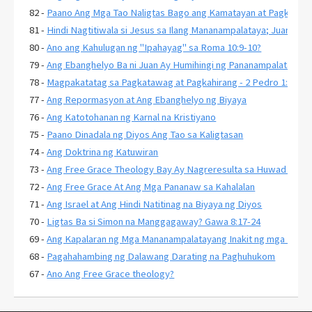
82 -
Paano Ang Mga Tao Naligtas Bago ang Kamatayan at Pagkabuha
81 -
Hindi Nagtitiwala si Jesus sa Ilang Mananampalataya; Juan 2:23
80 -
Ano ang Kahulugan ng "Ipahayag" sa Roma 10:9-10?
79 -
Ang Ebanghelyo Ba ni Juan Ay Humihingi ng Pananampalataya s
78 -
Magpakatatag sa Pagkatawag at Pagkahirang - 2 Pedro 1:10-11
77 -
Ang Repormasyon at Ang Ebanghelyo ng Biyaya
76 -
Ang Katotohanan ng Karnal na Kristiyano
75 -
Paano Dinadala ng Diyos Ang Tao sa Kaligtasan
74 -
Ang Doktrina ng Katuwiran
73 -
Ang Free Grace Theology Bay Ay Nagreresulta sa Huwad na Ka
72 -
Ang Free Grace At Ang Mga Pananaw sa Kahalalan
71 -
Ang Israel at Ang Hindi Natitinag na Biyaya ng Diyos
70 -
Ligtas Ba si Simon na Manggagaway? Gawa 8:17-24
69 -
Ang Kapalaran ng Mga Mananampalatayang Inakit ng mga Huwad
68 -
Pagahahambing ng Dalawang Darating na Paghuhukom
67 -
Ano Ang Free Grace theology?
66 -
Bakit Sikat ang Lordship Salvation?
65 -
Ang Pahayag 3:20 At Paghiling Kay Jesus na Pumasok sa Iyong 