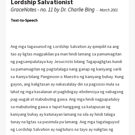
Lordship Salvationist
GraceNotes - no. 11 by Dr. Charlie Bing
—
March 2001
Ang mga tagasunod ng Lordship Salvation ay ipinipilit na ang
tao ay ligtas magpakilan pa man hindi lamang sa pamamagitan
ng pagsampalataya kay Jesucristo bilang Tagapagligtas kundi
sa pamamagitan ng pagtatalaga nang ganap ng kaniyang sarili
sa Kaniya bilang Panginoon o Maestro ng kaniyang buhay. Kung
gayon, ang kaligtasan ay nakasalalay din sa pagsisisi mula sa
lahat ng mga kasalanan at pagbibigay-ebidensiya ng nabagong
pag-uugali at mabubuting gawa. Ang mga hindi nagpapatuloy
sa mabubuting gawa o tapat hanggang sa katapusan ng
kaniyang buhay ay katunayan lamang na sila ay hindi talaga
tunay na ligtas sa pasimula pa lamang. Ang mga tagataguyod
ng Lordship Salvation ay nagtuturo na tayo ay naligtas ng