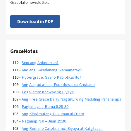
GraceLife newsletter.
Download in PDF
GraceNotes
112 -
Sino ang Antinomian?
111 -
Ano ang 'Kasalanang Ikamamatay'?
110 -
Hypergrace: Gaano Kabiblikal Ito?
109 -
Ang Alagad at ang Espirituwal na Cristiano
108 -
Legalismo: Kaaway ng Biyaya
107 -
Ang Free Grace ba ay Nagtuturo ng Madaling Pananampalatay
106 -
Paghimay ng Roma 8:28-30
105 -
Ang Kinalimutang Hukuman ni Cristo
104 -
Naganap Na! – Juan 19:30
103 -
Ang Romano Catolisismo, Biyaya at Kaligtasan