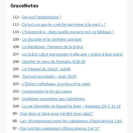
GraceNotes
112 -
Qui est l'antinomiste ?
111 -
Qu'est-ce que le « péché qui mène à la mort » ?
110 -
L'hypergrâce : dans quelle mesure est-ce biblique ?
109 -
Le disciple et le chrétien spirituel
108 -
Le légalisme : l'ennemi de la grâce
107 -
La Grâce Libre encourage-t-elle une « grâce à bon marché » ?
106 -
Clarifier le sens de Romains 8:28-30
105 -
Le tribunal du Christ, oublié
104 -
Tout est accompli – Jean 19:30
103 -
L'Église catholique, la grâce et le salut
102 -
Comprendre la foi qui sauve
101 -
Quelques questions aux Calvinistes
100 -
La vie éternelle en faisant le bien – Romains 2:6-7,10,13
99 -
Que dois-je faire pour perdre mon salut ?
98 -
Les récompenses pour les vainqueurs d'Apocalypse 2 et 3
97 -
Qui sont les vainqueurs d'Apocalypse 2 et 3 ?