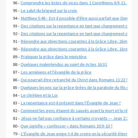
96 -
Comprendre les listes de vices dans 1 Corinthiens 6:9-11, Galat
95 -
Le salut du brigand sur la croix
94 -
Matthieu 5:48 - Est-il possible d'être aussi parfait que Dieu ?
93 -
Des citations sur la repentance en tant que changement d'état 
92 -
Des citations sur la repentance en tant que changement d'état d
91 -
Répondre aux objections courantes à la Grâce Libre, 2ème part
90 -
Répondre aux objections courantes à la Grâce Libre, 1ère part
89 -
Pratiquer la grâce dans le ministère
88 -
Quelques malentendus au sujet de Actes 16:31
87 -
Les arminiens et l'évangile de la grâce
86 -
Qui pourrait être retranché du Christ dans Romains 11:22 ?
85 -
Quelques leçons sur la grâce tirées de la parabole du fils prodi
84 -
Le chrétien et la Loi
83 -
La repentance est-il présent dans l'Évangile de Jean ?
82 -
Comment les gens étaient-ils sauvés avant la mort et la résurrec
81 -
Jésus ne fait pas confiance à certains croyants — Jean 2:23-25
80 -
Que signifie « confesser » dans Romains 10:9-10 ?
79 -
L'Évangile de Jean exige-t-il de croire en la sécurité éternelle 