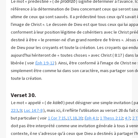
Le mot « prédestiné » ( de
proōrizō
) signifie déterminer à l'avance. Ic
référence à la détermination de Dieu concernant ceux qui seront sau
ultime de ceux qui sont sauvés. Il a prédestiné tous ceux qu'il savait
l'image de Christ ». Le dessein de Dieu est que tous ceux qui lui app
conforment à leur position légitime de cohéritiers avec le Christ pré
destiné à être « le premier-né d'un grand nombre de frères ». Jésus 
de Dieu pour les croyants et toute la création. Les croyants qui endu
aujourd'hui hériteront de « toutes choses » avec Christ ( 8:17 ) dans l
libérée ( voir
Éph 1:9-12
). Ainsi, être conformé à l'image de Christ ne 
simplement être comme lui dans son caractère, mais partager son de
toute la création.
Verset 30.
Le mot « appelé » ( de
kaleō
) peut désigner une simple invitation ( 
22:3
,
9
;
Luc 14:7-8
), mais ici, il reflète l'utilisation au verset 28 du fai
but particulier ( voir
1 Cor 7:15
,
17
,
18
,
20
;
Éph 4:1
;
1 Thess 2:12
;
4:7
;
2 T
doit pas être interprété comme une invitation générale à tous à venir 
contexte, il ne s'adresse qu'à ceux que Dieu a destinés à partager l'h