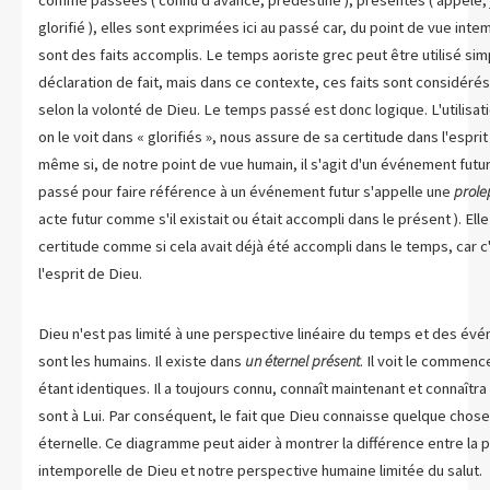
comme passées ( connu d'avance, prédestiné ), présentes ( appelé, jus
glorifié ), elles sont exprimées ici au passé car, du point de vue int
sont des faits accomplis. Le temps aoriste grec peut être utilisé 
déclaration de fait, mais dans ce contexte, ces faits sont considé
selon la volonté de Dieu. Le temps passé est donc logique. L'utilis
on le voit dans « glorifiés », nous assure de sa certitude dans l'esprit
même si, de notre point de vue humain, il s'agit d'un événement futur.
passé pour faire référence à un événement futur s'appelle une
prole
acte futur comme s'il existait ou était accompli dans le présent ). Ell
certitude comme si cela avait déjà été accompli dans le temps, car c
l'esprit de Dieu.
Dieu n'est pas limité à une perspective linéaire du temps et des é
sont les humains. Il existe dans
un éternel présent
. Il voit le commen
étant identiques. Il a toujours connu, connaît maintenant et connaîtra
sont à Lui. Par conséquent, le fait que Dieu connaisse quelque chose 
éternelle. Ce diagramme peut aider à montrer la différence entre la 
intemporelle de Dieu et notre perspective humaine limitée du salut.