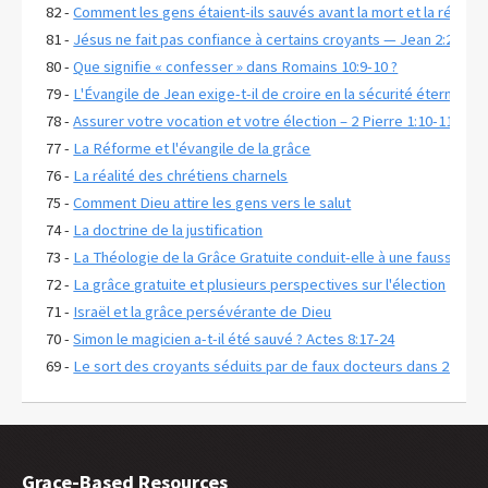
82 -
Comment les gens étaient-ils sauvés avant la mort et la résurrec
81 -
Jésus ne fait pas confiance à certains croyants — Jean 2:23-25
80 -
Que signifie « confesser » dans Romains 10:9-10 ?
79 -
L'Évangile de Jean exige-t-il de croire en la sécurité éternelle 
78 -
Assurer votre vocation et votre élection – 2 Pierre 1:10-11
77 -
La Réforme et l'évangile de la grâce
76 -
La réalité des chrétiens charnels
75 -
Comment Dieu attire les gens vers le salut
74 -
La doctrine de la justification
73 -
La Théologie de la Grâce Gratuite conduit-elle à une fausse as
72 -
La grâce gratuite et plusieurs perspectives sur l'élection
71 -
Israël et la grâce persévérante de Dieu
70 -
Simon le magicien a-t-il été sauvé ? Actes 8:17-24
69 -
Le sort des croyants séduits par de faux docteurs dans 2 Pierr
68 -
Comparaison des deux jugements à venir
67 -
Qu'est-ce que la « Théologie de la Grâce Gratuite » ?
66 -
Pourquoi le Salut par la Seigneurie est-il si populaire ?
65 -
Inviter Jésus dans son cœur — Apocalypse 3:20
Grace-Based Resources