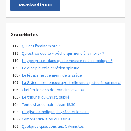
Download in PDF
GraceNotes
112 -
Qui est l'antinomiste ?
111 -
Qu'est-ce que le « péché qui mène à la mort » ?
110 -
L'hypergrâce : dans quelle mesure est-ce biblique ?
109 -
Le disciple et le chrétien spirituel
108 -
Le légalisme : l'ennemi de la grâce
107 -
La Grâce Libre encourage-t-elle une « grâce à bon marché » ?
106 -
Clarifier le sens de Romains 8:28-30
105 -
Le tribunal du Christ, oublié
104 -
Tout est accompli – Jean 19:30
103 -
L'Église catholique, la grâce et le salut
102 -
Comprendre la foi qui sauve
101 -
Quelques questions aux Calvinistes