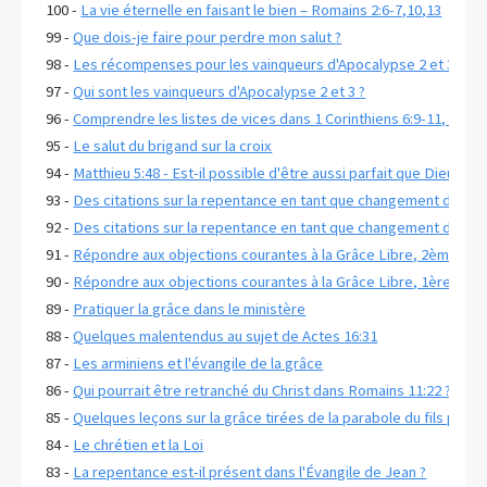
100 -
La vie éternelle en faisant le bien – Romains 2:6-7,10,13
99 -
Que dois-je faire pour perdre mon salut ?
98 -
Les récompenses pour les vainqueurs d'Apocalypse 2 et 3
97 -
Qui sont les vainqueurs d'Apocalypse 2 et 3 ?
96 -
Comprendre les listes de vices dans 1 Corinthiens 6:9-11, Galat
95 -
Le salut du brigand sur la croix
94 -
Matthieu 5:48 - Est-il possible d'être aussi parfait que Dieu ?
93 -
Des citations sur la repentance en tant que changement d'état 
92 -
Des citations sur la repentance en tant que changement d'état d
91 -
Répondre aux objections courantes à la Grâce Libre, 2ème part
90 -
Répondre aux objections courantes à la Grâce Libre, 1ère part
89 -
Pratiquer la grâce dans le ministère
88 -
Quelques malentendus au sujet de Actes 16:31
87 -
Les arminiens et l'évangile de la grâce
86 -
Qui pourrait être retranché du Christ dans Romains 11:22 ?
85 -
Quelques leçons sur la grâce tirées de la parabole du fils prodi
84 -
Le chrétien et la Loi
83 -
La repentance est-il présent dans l'Évangile de Jean ?