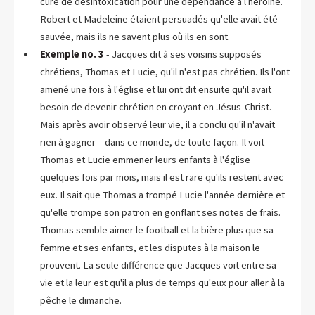
cure de désintoxication pour une dépendance à l'héroïne.
Robert et Madeleine étaient persuadés qu'elle avait été
sauvée, mais ils ne savent plus où ils en sont.
Exemple no. 3
- Jacques dit à ses voisins supposés
chrétiens, Thomas et Lucie, qu'il n'est pas chrétien. Ils l'ont
amené une fois à l'église et lui ont dit ensuite qu'il avait
besoin de devenir chrétien en croyant en Jésus-Christ.
Mais après avoir observé leur vie, il a conclu qu'il n'avait
rien à gagner – dans ce monde, de toute façon. Il voit
Thomas et Lucie emmener leurs enfants à l'église
quelques fois par mois, mais il est rare qu'ils restent avec
eux. Il sait que Thomas a trompé Lucie l'année dernière et
qu'elle trompe son patron en gonflant ses notes de frais.
Thomas semble aimer le football et la bière plus que sa
femme et ses enfants, et les disputes à la maison le
prouvent. La seule différence que Jacques voit entre sa
vie et la leur est qu'il a plus de temps qu'eux pour aller à la
pêche le dimanche.