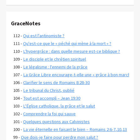
GraceNotes
112 -
Qui est l'antinomiste ?
111 -
Qu'est-ce que le « péché qui mène à la mort » ?
110 -
L'hypergrâce : dans quelle mesure est-ce biblique ?
109 -
Le disciple et le chrétien spirituel
108 -
Le légalisme : l'ennemi de la grâce
107 -
La Grâce Libre encourage-t-elle une « grâce à bon marché » ?
106 -
Clarifier le sens de Romains 8:28-30
105 -
Le tribunal du Christ, oublié
104 -
Tout est accompli – Jean 19:30
103 -
L'Église catholique, la grâce et le salut
102 -
Comprendre la foi qui sauve
101 -
Quelques questions aux Calvinistes
100 -
La vie éternelle en faisant le bien – Romains 2:6-7,10,13
99 -
Que dois-je faire pour perdre mon salut ?