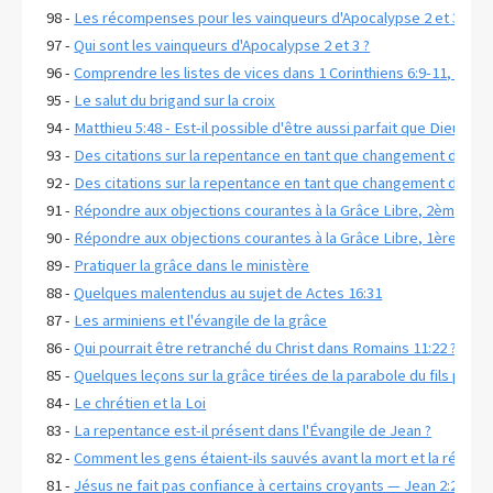
98 -
Les récompenses pour les vainqueurs d'Apocalypse 2 et 3
97 -
Qui sont les vainqueurs d'Apocalypse 2 et 3 ?
96 -
Comprendre les listes de vices dans 1 Corinthiens 6:9-11, Galat
95 -
Le salut du brigand sur la croix
94 -
Matthieu 5:48 - Est-il possible d'être aussi parfait que Dieu ?
93 -
Des citations sur la repentance en tant que changement d'état 
92 -
Des citations sur la repentance en tant que changement d'état d
91 -
Répondre aux objections courantes à la Grâce Libre, 2ème part
90 -
Répondre aux objections courantes à la Grâce Libre, 1ère part
89 -
Pratiquer la grâce dans le ministère
88 -
Quelques malentendus au sujet de Actes 16:31
87 -
Les arminiens et l'évangile de la grâce
86 -
Qui pourrait être retranché du Christ dans Romains 11:22 ?
85 -
Quelques leçons sur la grâce tirées de la parabole du fils prodi
84 -
Le chrétien et la Loi
83 -
La repentance est-il présent dans l'Évangile de Jean ?
82 -
Comment les gens étaient-ils sauvés avant la mort et la résurrec
81 -
Jésus ne fait pas confiance à certains croyants — Jean 2:23-25