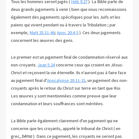
Tous les hommes seront jugés (
Héb 9:27
). La Bible parle de
deux grands jugements à venir ( bien que nous reconnaissions
également des jugements spécifiques pour les Juifs et les
païens qui vivent pendant ou à travers la Tribulation ; par
exemple,
Matt 25:31-46
;
Apoc 20:4-5
). Ces deux jugements
concernent les œuvres des gens.
Le premier est un jugement final de condamnation réservé aux
non-croyants.
Jean 5:24
concerne ceux qui croient en Jésus-
Christ et reçoivent la vie éternelle. Ils n'auront pas à faire face
au jugement final d'
Apocalypse 20:11-15
, un jugement des non-
croyants après le retour du Christ sur terre en tant que Roi.
Les œuvres y sont mentionnées comme preuve que leur
condamnation et leurs souffrances sont méritées.
La Bible parle également clairement d'un jugement qui ne
concerne que les croyants, appelé le tribunal de Christ ( en
grec,
bēma
). Dans ce jugement, les croyants ne seront pas