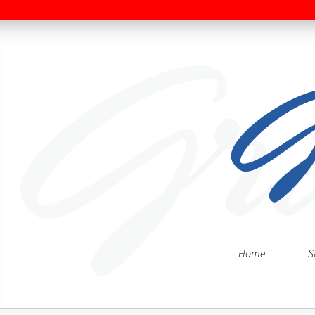
Home
S