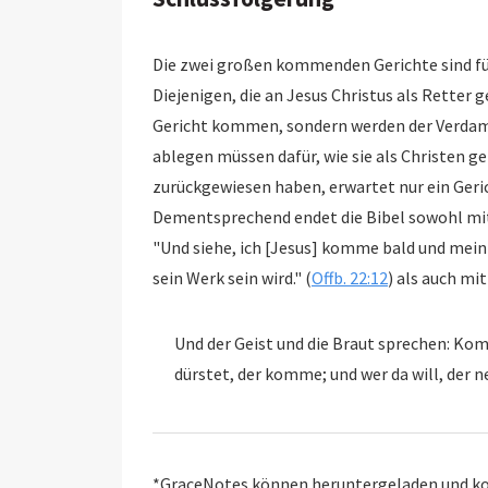
Die zwei großen kommenden Gerichte sind für
Diejenigen, die an Jesus Christus als Retter geglaubt
Gericht kommen, sondern werden der Verdamm
ablegen müssen dafür, wie sie als Christen gelebt haben. Diej
zurückgewiesen haben, erwartet nur ein Geri
Dementsprechend endet die Bibel sowohl mit einer Erinnerung an
"Und siehe, ich [Jesus] komme bald und mein
sein Werk sein wird." (
Offb. 22:12
Und der Geist und die Braut sprechen: Ko
*GraceNotes können heruntergeladen und kop