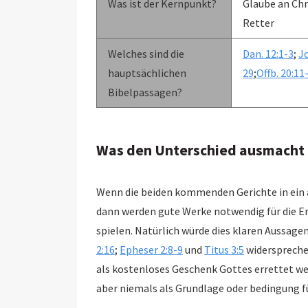
Was ist der Kernpunkt?
Glaube an Chr
Retter
Welches sind die
Dan. 12:1-3
;
J
hauptsächlichen
29
;
Offb. 20:11
Bibelpassagen?
Was den Unterschied ausmacht
Wenn die beiden kommenden Gerichte in ei
dann werden gute Werke notwendig für die Errettung, w
spielen. Natürlich würde dies klaren Aussagen
2:16
;
Epheser 2:8-9
und
Titus 3:5
widersprechen. Es wäre unmöglich, z
als kostenloses Geschenk Gottes errettet we