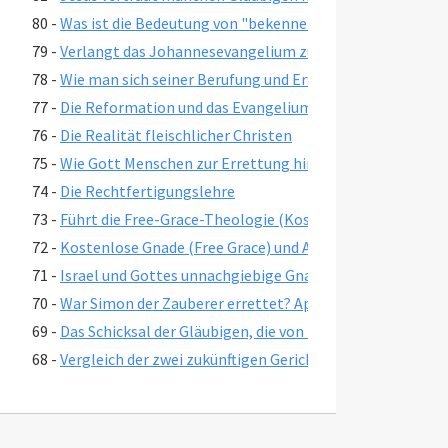
80 -
Was ist die Bedeutung von "bekennen" in Römer 10:9-10?
79 -
Verlangt das Johannesevangelium zur Errettung Glauben
78 -
Wie man sich seiner Berufung und Erwählung vergewisser
77 -
Die Reformation und das Evangelium der Gnade
76 -
Die Realität fleischlicher Christen
75 -
Wie Gott Menschen zur Errettung hin zieht
74 -
Die Rechtfertigungslehre
73 -
Führt die Free-Grace-Theologie (Kostenlose Gnade) zu f
72 -
Kostenlose Gnade (Free Grace) und Ansichten über die E
71 -
Israel und Gottes unnachgiebige Gnade
70 -
War Simon der Zauberer errettet? Apg. 8:17-24
69 -
Das Schicksal der Gläubigen, die von falschen Lehrern ver
68 -
Vergleich der zwei zukünftigen Gerichte
67 -
Was ist Free Grace Theologie?
66 -
Warum ist Lordship Salvation so populär?
65 -
Offenbarung 3:20 und Jesus in dein Herz bitten