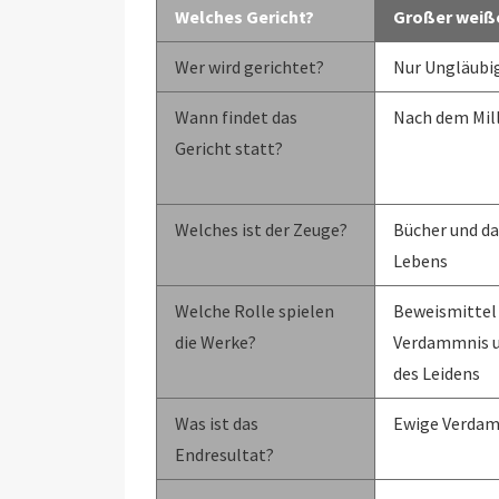
Welches Gericht?
Großer weiß
Wer wird gerichtet?
Nur Ungläubi
Wann findet das
Nach dem Mil
Gericht statt?
Welches ist der Zeuge?
Bücher und da
Lebens
Welche Rolle spielen
Beweismittel 
die Werke?
Verdammnis u
des Leidens
Was ist das
Ewige Verda
Endresultat?