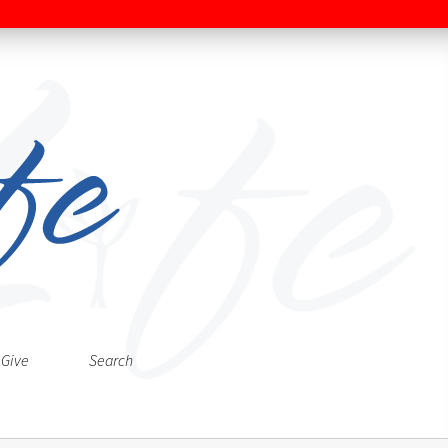
Give
Search