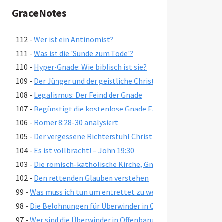
GraceNotes
112 -
Wer ist ein Antinomist?
111 -
Was ist die 'Sünde zum Tode'?
110 -
Hyper-Gnade: Wie biblisch ist sie?
109 -
Der Jünger und der geistliche Christ
108 -
Legalismus: Der Feind der Gnade
107 -
Begünstigt die kostenlose Gnade Easy-Believism?
106 -
Römer 8:28-30 analysiert
105 -
Der vergessene Richterstuhl Christi
104 -
Es ist vollbracht! – John 19:30
103 -
Die römisch-katholische Kirche, Gnade und Errettung
102 -
Den rettenden Glauben verstehen
99 -
Was muss ich tun um entrettet zu werden?
98 -
Die Belohnungen für Überwinder in Offenbarung 2-3
97 -
Wer sind die Überwinder in Offenbarung 2-3?