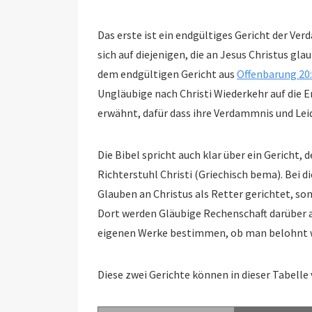
Das erste ist ein endgültiges Gericht der Ve
sich auf diejenigen, die an Jesus Christus glauben und ewiges L
dem endgültigen Gericht aus
Offenbarung 20
Ungläubige nach Christi Wiederkehr auf die Erde als König. Werke
erwähnt, dafür dass ihre Verdammnis und Leid
Die Bibel spricht auch klar über ein Gericht
Richterstuhl Christi (Griechisch bema). Bei diesem Gericht we
Glauben an Christus als Retter gerichtet, sond
Dort werden Gläubige Rechenschaft darüber ablegen müssen, wie sie ihr Leben gen
eigenen Werke bestimmen, ob man belohnt w
Diese zwei Gerichte können in dieser Tabelle