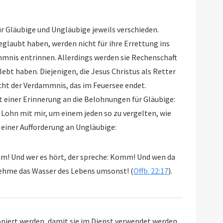
 Gläubige und Ungläubige jeweils verschieden.
 haben, werden nicht für ihre Errettung ins
nis entrinnen. Allerdings werden sie Rechenschaft
enigen, die Jesus Christus als Retter
cht der Verdammnis, das im Feuersee endet.
 die Belohnungen für Gläubige:
 Lohn mit mir, um einem jeden so zu vergelten, wie
) als auch mit einer Aufforderung an Ungläubige:
mm! Und wer es hört, der spreche: Komm! Und wen da
dürstet, der komme; und wer da will, der nehme das Wasser des Lebens umsonst! (
Offb. 22:17
).
iert werden, damit sie im Dienst verwendet werden