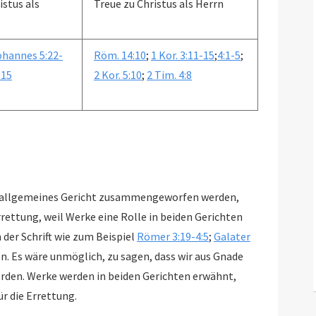
istus als
Treue zu Christus als Herrn
ohannes 5:22-
Röm. 14:10
;
1 Kor. 3:11-15
;
4:1-5
;
-15
2 Kor. 5:10
;
2 Tim. 4:8
n allgemeines Gericht zusammengeworfen werden,
eil Werke eine Rolle in beiden Gerichten
 der Schrift wie zum Beispiel
Römer 3:19-4:5
;
Galater
u sagen, dass wir aus Gnade
rden. Werke werden in beiden Gerichten erwähnt,
aber niemals als Grundlage oder bedingung für die Errettung.