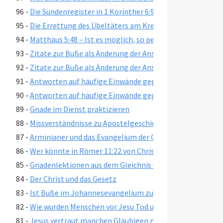
96 -
Die Sündenregister in 1 Korinther 6:9-11, Galater 5:19-21
95 -
Die Errettung des Übeltäters am Kreuz
94 -
Matthäus 5:48 – Ist es möglich, so perfekt wie Gott zu se
93 -
Zitate zur Buße als Änderung der Ansicht, Teil 2
92 -
Zitate zur Buße als Änderung der Ansicht, Teil 1
91 -
Antworten auf häufige Einwände gegen die kostenlose Gn
90 -
Antworten auf häufige Einwände gegen die kostenlose Gn
89 -
Gnade im Dienst praktizieren
88 -
Missverständnisse zu Apostelgeschichte 16:31
87 -
Arminianer und das Evangelium der Gnade
86 -
Wer könnte in Römer 11:22 von Christus abgehauen wer
85 -
Gnadenlektionen aus dem Gleichnis über den verlorenen 
84 -
Der Christ und das Gesetz
83 -
Ist Buße im Johannesevangelium zu finden?
82 -
Wie wurden Menschen vor Jesu Tod und Auferstehung err
81 -
Jesus vertraut manchen Gläubigen nicht – Johannes 2:2