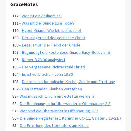
GraceNotes
112 -
Wer ist ein Antinomist?
111 -
Was ist die 'Sünde zum Tode'?
110 -
Hyper-Gnade: Wie biblisch ist sie?
109 -
Der Jünger und der geistliche Christ
108 -
Legalismus: Der Feind der Gnade
107 -
Begünstigt die kostenlose Gnade Easy-Believism?
106 -
Römer 8:28-30 analysiert
105 -
Der vergessene Richterstuhl Christi
104 -
Es ist vollbracht! – John 19:30
103 -
Die römisch-katholische Kirche, Gnade und Errettung
102 -
Den rettenden Glauben verstehen
99 -
Was muss ich tun um entrettet zu werden?
98 -
Die Belohnungen für Überwinder in Offenbarung 2-3
97 -
Wer sind die Überwinder in Offenbarung 2-3?
96 -
Die Sündenregister in 1 Korinther 6:9-11, Galater 5:19-21, und 
95 -
Die Errettung des Übeltäters am Kreuz