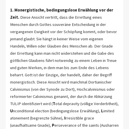
1. Monergistische, bedingungslose Erwählung vor der
Zeit.
Diese Ansicht vertritt, dass die Errettung eines
Menschen durch Gottes souveräne Entscheidung in der
vergangenen Ewigkeit vor der Schöpfung kommt, oder bevor
jemand glaubt. Sie hängt in keiner Weise vom eigenen
Handeln, Willen oder Glauben des Menschen ab. Der Gnade
der Errettung kann man nicht widerstehen und die Gabe des
göttlichen Glaubens führt notwendig zu einem Leben in Treue
und guten Werken, in dem man bis zum Ende des Lebens
beharrt. Gott ist der Einzige, der handelt, daher der Begriff
monergistisch. Diese Ansicht wird manchmal Dortianischer
Calvinismus (von der Synode zu Dort), Hochcalvinismus oder
reformierter Calvinismus genannt, der durch die Abkürzung
TULIP identifiziert wird (
T
otal depravity (völlige Verderbtheit),
U
nconditional election (bedingungslose Erwählung),
L
imited
atonement (begrenzte Sühne),
I
rresistible grace
(unaufhaltsame Gnade),
P
erseverance of the saints (Ausharren