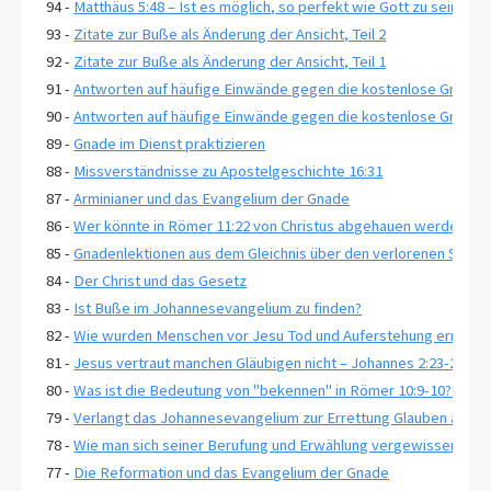
94 -
Matthäus 5:48 – Ist es möglich, so perfekt wie Gott zu sein?
93 -
Zitate zur Buße als Änderung der Ansicht, Teil 2
92 -
Zitate zur Buße als Änderung der Ansicht, Teil 1
91 -
Antworten auf häufige Einwände gegen die kostenlose Gnade, T
90 -
Antworten auf häufige Einwände gegen die kostenlose Gnade, T
89 -
Gnade im Dienst praktizieren
88 -
Missverständnisse zu Apostelgeschichte 16:31
87 -
Arminianer und das Evangelium der Gnade
86 -
Wer könnte in Römer 11:22 von Christus abgehauen werden?
85 -
Gnadenlektionen aus dem Gleichnis über den verlorenen Sohn, 
84 -
Der Christ und das Gesetz
83 -
Ist Buße im Johannesevangelium zu finden?
82 -
Wie wurden Menschen vor Jesu Tod und Auferstehung errettet
81 -
Jesus vertraut manchen Gläubigen nicht – Johannes 2:23-25
80 -
Was ist die Bedeutung von "bekennen" in Römer 10:9-10?"
79 -
Verlangt das Johannesevangelium zur Errettung Glauben an ewi
78 -
Wie man sich seiner Berufung und Erwählung vergewissert-2 Pe
77 -
Die Reformation und das Evangelium der Gnade