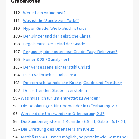
GraceNotes
112 -
Wer ist ein Antinomist?
111 -
Was ist die 'Sünde zum Tode'?
110 -
Hyper-Gnade: Wie biblisch ist sie?
109 -
Der Jünger und der geistliche Christ
108 -
Legalismus: Der Feind der Gnade
107 -
Begünstigt die kostenlose Gnade Easy-Believism?
106 -
Römer 8:28-30 analysiert
105 -
Der vergessene Richterstuhl Christi
104 -
Es ist vollbracht! – John 19:30
103 -
Die römisch-katholische Kirche, Gnade und Errettung
102 -
Den rettenden Glauben verstehen
99 -
Was muss ich tun um entrettet zu werden?
98 -
Die Belohnungen für Überwinder in Offenbarung 2-3
97 -
Wer sind die Überwinder in Offenbarung 2-3?
96 -
Die Sündenregister in 1 Korinther 6:9-11, Galater 5:19-21, und 
95 -
Die Errettung des Übeltäters am Kreuz
94 -
Matthäus 5:48 – Ist es möglich, so perfekt wie Gott zu sein?