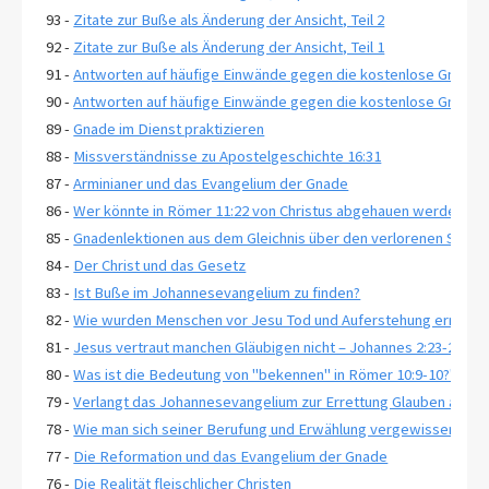
93 -
Zitate zur Buße als Änderung der Ansicht, Teil 2
92 -
Zitate zur Buße als Änderung der Ansicht, Teil 1
91 -
Antworten auf häufige Einwände gegen die kostenlose Gnade, T
90 -
Antworten auf häufige Einwände gegen die kostenlose Gnade, T
89 -
Gnade im Dienst praktizieren
88 -
Missverständnisse zu Apostelgeschichte 16:31
87 -
Arminianer und das Evangelium der Gnade
86 -
Wer könnte in Römer 11:22 von Christus abgehauen werden?
85 -
Gnadenlektionen aus dem Gleichnis über den verlorenen Sohn, 
84 -
Der Christ und das Gesetz
83 -
Ist Buße im Johannesevangelium zu finden?
82 -
Wie wurden Menschen vor Jesu Tod und Auferstehung errettet
81 -
Jesus vertraut manchen Gläubigen nicht – Johannes 2:23-25
80 -
Was ist die Bedeutung von "bekennen" in Römer 10:9-10?"
79 -
Verlangt das Johannesevangelium zur Errettung Glauben an ewi
78 -
Wie man sich seiner Berufung und Erwählung vergewissert-2 Pe
77 -
Die Reformation und das Evangelium der Gnade
76 -
Die Realität fleischlicher Christen