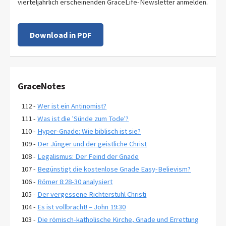
vierteljährlich erscheinenden GraceLife-Newsletter anmelden.
Download in PDF
GraceNotes
112 -
Wer ist ein Antinomist?
111 -
Was ist die 'Sünde zum Tode'?
110 -
Hyper-Gnade: Wie biblisch ist sie?
109 -
Der Jünger und der geistliche Christ
108 -
Legalismus: Der Feind der Gnade
107 -
Begünstigt die kostenlose Gnade Easy-Believism?
106 -
Römer 8:28-30 analysiert
105 -
Der vergessene Richterstuhl Christi
104 -
Es ist vollbracht! – John 19:30
103 -
Die römisch-katholische Kirche, Gnade und Errettung