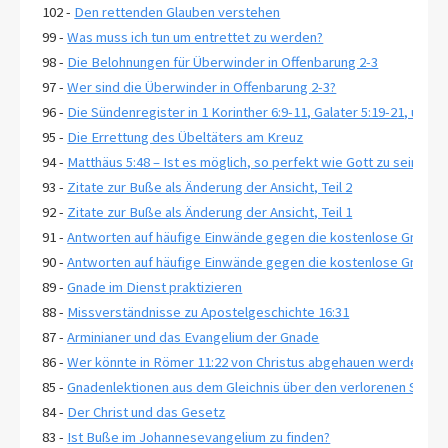
102 -
Den rettenden Glauben verstehen
99 -
Was muss ich tun um entrettet zu werden?
98 -
Die Belohnungen für Überwinder in Offenbarung 2-3
97 -
Wer sind die Überwinder in Offenbarung 2-3?
96 -
Die Sündenregister in 1 Korinther 6:9-11, Galater 5:19-21, und 
95 -
Die Errettung des Übeltäters am Kreuz
94 -
Matthäus 5:48 – Ist es möglich, so perfekt wie Gott zu sein?
93 -
Zitate zur Buße als Änderung der Ansicht, Teil 2
92 -
Zitate zur Buße als Änderung der Ansicht, Teil 1
91 -
Antworten auf häufige Einwände gegen die kostenlose Gnade, T
90 -
Antworten auf häufige Einwände gegen die kostenlose Gnade, T
89 -
Gnade im Dienst praktizieren
88 -
Missverständnisse zu Apostelgeschichte 16:31
87 -
Arminianer und das Evangelium der Gnade
86 -
Wer könnte in Römer 11:22 von Christus abgehauen werden?
85 -
Gnadenlektionen aus dem Gleichnis über den verlorenen Sohn, 
84 -
Der Christ und das Gesetz
83 -
Ist Buße im Johannesevangelium zu finden?