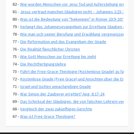
82 -
Wie wurden Menschen vor Jesu Tod und Auferstehung errettet
81 -
Jesus vertraut manchen Gläubigen nicht – Johannes 2:23-25
80 -
Was ist die Bedeutung von "bekennen" in Römer 10:9-10?"
79 -
Verlangt das Johannesevangelium zur Errettung Glauben an ewi
78 -
Wie man sich seiner Berufung und Erwählung vergewissert-2 Pe
77 -
Die Reformation und das Evangelium der Gnade
76 -
Die Realität fleischlicher Christen
75 -
Wie Gott Menschen zur Errettung hin zieht
74 -
Die Rechtfertigungslehre
73 -
Führt die Free-Grace-Theologie (Kostenlose Gnade) zu falsche
72 -
Kostenlose Gnade (Free Grace) und Ansichten über die Erwähl
71 -
Israel und Gottes unnachgiebige Gnade
70 -
War Simon der Zauberer errettet? Apg. 8:17-24
69 -
Das Schicksal der Gläubigen, die von falschen Lehrern verführt
68 -
Vergleich der zwei zukünftigen Gerichte
67 -
Was ist Free Grace Theologie?
66 -
Warum ist Lordship Salvation so populär?
65 -
Offenbarung 3:20 und Jesus in dein Herz bitten