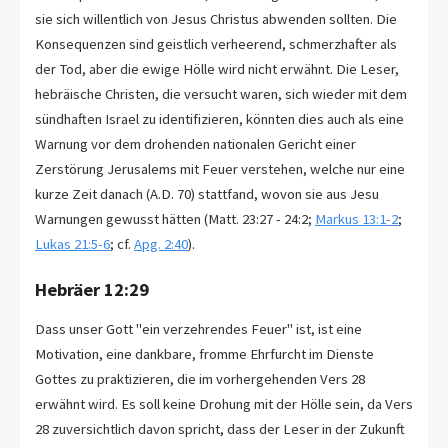
sie sich willentlich von Jesus Christus abwenden sollten. Die
Konsequenzen sind geistlich verheerend, schmerzhafter als
der Tod, aber die ewige Hölle wird nicht erwähnt. Die Leser,
hebräische Christen, die versucht waren, sich wieder mit dem
sündhaften Israel zu identifizieren, könnten dies auch als eine
Warnung vor dem drohenden nationalen Gericht einer
Zerstörung Jerusalems mit Feuer verstehen, welche nur eine
kurze Zeit danach (A.D. 70) stattfand, wovon sie aus Jesu
Warnungen gewusst hätten (Matt. 23:27 - 24:2;
Markus 13:1-2
;
Lukas 21:5-6
; cf.
Apg. 2:40
).
Hebräer 12:29
Dass unser Gott "ein verzehrendes Feuer" ist, ist eine
Motivation, eine dankbare, fromme Ehrfurcht im Dienste
Gottes zu praktizieren, die im vorhergehenden Vers 28
erwähnt wird. Es soll keine Drohung mit der Hölle sein, da Vers
28 zuversichtlich davon spricht, dass der Leser in der Zukunft