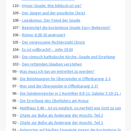
110 -
Hyper-Gnade: Wie biblisch ist sie?
109 -
Der Jünger und der geistliche Christ
108 -
Legalismus: Der Feind der Gnade
107 -
Begünstigt die kostenlose Gnade Easy-Believism?
106 -
Römer 8:28-30 analysiert
105 -
Der vergessene Richterstuhl Christi
104 -
Es ist vollbracht! – John 19:30
103 -
Die römisch-katholische Kirche, Gnade und Errettung
102 -
Den rettenden Glauben verstehen
99 -
Was muss ich tun um entrettet zu werden?
98 -
Die Belohnungen für Überwinder in Offenbarung 2-3
97 -
Wer sind die Überwinder in Offenbarung 2-3?
96 -
Die Sündenregister in 1 Korinther 6:9-11, Galater 5:19-21, und 
95 -
Die Errettung des Übeltäters am Kreuz
94 -
Matthäus 5:48 – Ist es möglich, so perfekt wie Gott zu sein?
93 -
Zitate zur Buße als Änderung der Ansicht, Teil 2
92 -
Zitate zur Buße als Änderung der Ansicht, Teil 1
91 -
Antworten auf häufige Einwände gegen die kostenlose Gnade, T