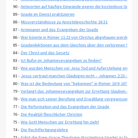
90 -
Antworten auf häufige Einwände gegen die kostenlose Gnade, T
89 -
Gnade im Dienst praktizieren
88 -
Missverständnisse zu Apostelgeschichte 16:31
87 -
Arminianer und das Evangelium der Gnade
86 -
Wer könnte in Römer 11:22 von Christus abgehauen werden?
85 -
Gnadenlektionen aus dem Gleichnis über den verlorenen Sohn, 
84 -
Der Christ und das Gesetz
83 -
Ist Buße im Johannesevangelium zu finden?
82 -
Wie wurden Menschen vor Jesu Tod und Auferstehung errettet
81 -
Jesus vertraut manchen Gläubigen nicht – Johannes 2:23-25
80 -
Was ist die Bedeutung von "bekennen" in Römer 10:9-10?"
79 -
Verlangt das Johannesevangelium zur Errettung Glauben an ewi
78 -
Wie man sich seiner Berufung und Erwählung vergewissert-2 Pe
77 -
Die Reformation und das Evangelium der Gnade
76 -
Die Realität fleischlicher Christen
75 -
Wie Gott Menschen zur Errettung hin zieht
74 -
Die Rechtfertigungslehre
73 -
Führt die Free-Grace-Theologie (Kostenlose Gnade) zu falsche