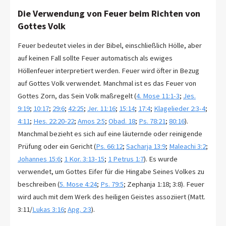
Die Verwendung von Feuer beim Richten von
Gottes Volk
Feuer bedeutet vieles in der Bibel, einschließlich Hölle, aber
auf keinen Fall sollte Feuer automatisch als ewiges
Höllenfeuer interpretiert werden. Feuer wird öfter in Bezug
auf Gottes Volk verwendet. Manchmal ist es das Feuer von
Gottes Zorn, das Sein Volk maßregelt (
4. Mose 11:1-3
;
Jes.
9:19
;
10:17
;
29:6
;
42:25
;
Jer. 11:16
;
15:14
;
17:4
;
Klagelieder 2:3-4
;
4:11
;
Hes. 22:20-22
;
Amos 2:5
;
Obad. 18
;
Ps. 78:21
;
80:16
).
Manchmal bezieht es sich auf eine läuternde oder reinigende
Prüfung oder ein Gericht (
Ps. 66:12
;
Sacharja 13:9
;
Maleachi 3:2
;
Johannes 15:6
;
1 Kor. 3:13-15
;
1 Petrus 1:7
). Es wurde
verwendet, um Gottes Eifer für die Hingabe Seines Volkes zu
beschreiben (
5. Mose 4:24
;
Ps. 79:5
; Zephanja 1:18; 3:8). Feuer
wird auch mit dem Werk des heiligen Geistes assoziiert (Matt.
3:11/
Lukas 3:16
;
Apg. 2:3
).