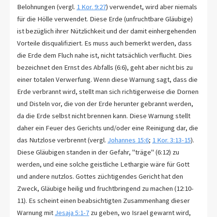
Belohnungen (vergl.
1 Kor. 9:27
) verwendet, wird aber niemals
für die Hölle verwendet. Diese Erde (unfruchtbare Gläubige)
ist bezüglich ihrer Nützlichkeit und der damit einhergehenden
Vorteile disqualifiziert. Es muss auch bemerkt werden, dass
die Erde dem Fluch nahe ist, nicht tatsächlich verflucht. Dies
bezeichnet den Ernst des Abfalls (6:6), geht aber nicht bis zu
einer totalen Verwerfung. Wenn diese Warnung sagt, dass die
Erde verbrannt wird, stellt man sich richtigerweise die Dornen
und Disteln vor, die von der Erde herunter gebrannt werden,
da die Erde selbst nicht brennen kann. Diese Warnung stellt
daher ein Feuer des Gerichts und/oder eine Reinigung dar, die
das Nutzlose verbrennt (vergl.
Johannes 15:6
;
1 Kor. 3:13-15
).
Diese Gläubigen standen in der Gefahr, "träge" (6:12) zu
werden, und eine solche geistliche Lethargie wäre für Gott
und andere nutzlos. Gottes züchtigendes Gericht hat den
Zweck, Gläubige heilig und fruchtbringend zu machen (12:10-
11). Es scheint einen beabsichtigten Zusammenhang dieser
Warnung mit
Jesaja 5:1-7
zu geben, wo Israel gewarnt wird,