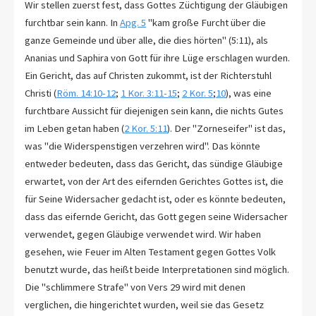
Wir stellen zuerst fest, dass Gottes Züchtigung der Gläubigen
furchtbar sein kann. In
Apg. 5
"kam große Furcht über die
ganze Gemeinde und über alle, die dies hörten" (5:11), als
Ananias und Saphira von Gott für ihre Lüge erschlagen wurden.
Ein Gericht, das auf Christen zukommt, ist der Richterstuhl
Christi (
Röm. 14:10-12
;
1 Kor. 3:11-15
;
2 Kor. 5
;
10
), was eine
furchtbare Aussicht für diejenigen sein kann, die nichts Gutes
im Leben getan haben (
2 Kor. 5:11
). Der "Zorneseifer" ist das,
was "die Widerspenstigen verzehren wird". Das könnte
entweder bedeuten, dass das Gericht, das sündige Gläubige
erwartet, von der Art des eifernden Gerichtes Gottes ist, die
für Seine Widersacher gedacht ist, oder es könnte bedeuten,
dass das eifernde Gericht, das Gott gegen seine Widersacher
verwendet, gegen Gläubige verwendet wird. Wir haben
gesehen, wie Feuer im Alten Testament gegen Gottes Volk
benutzt wurde, das heißt beide Interpretationen sind möglich.
Die "schlimmere Strafe" von Vers 29 wird mit denen
verglichen, die hingerichtet wurden, weil sie das Gesetz