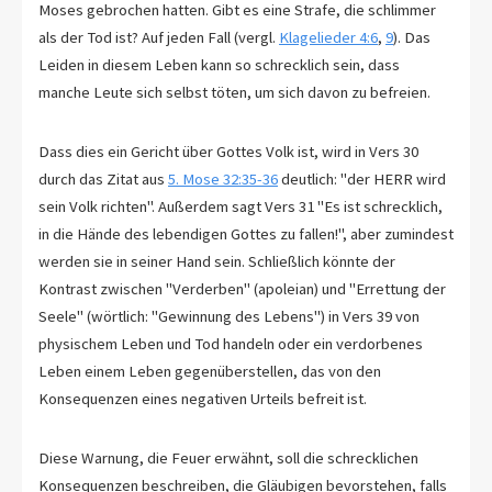
Moses gebrochen hatten. Gibt es eine Strafe, die schlimmer
als der Tod ist? Auf jeden Fall (vergl.
Klagelieder 4:6
,
9
). Das
Leiden in diesem Leben kann so schrecklich sein, dass
manche Leute sich selbst töten, um sich davon zu befreien.
Dass dies ein Gericht über Gottes Volk ist, wird in Vers 30
durch das Zitat aus
5. Mose 32:35-36
deutlich: "der HERR wird
sein Volk richten". Außerdem sagt Vers 31 "Es ist schrecklich,
in die Hände des lebendigen Gottes zu fallen!", aber zumindest
werden sie in seiner Hand sein. Schließlich könnte der
Kontrast zwischen "Verderben" (apoleian) und "Errettung der
Seele" (wörtlich: "Gewinnung des Lebens") in Vers 39 von
physischem Leben und Tod handeln oder ein verdorbenes
Leben einem Leben gegenüberstellen, das von den
Konsequenzen eines negativen Urteils befreit ist.
Diese Warnung, die Feuer erwähnt, soll die schrecklichen
Konsequenzen beschreiben, die Gläubigen bevorstehen, falls