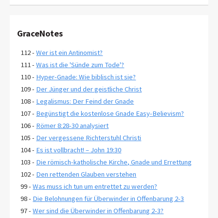
GraceNotes
112 -
Wer ist ein Antinomist?
111 -
Was ist die 'Sünde zum Tode'?
110 -
Hyper-Gnade: Wie biblisch ist sie?
109 -
Der Jünger und der geistliche Christ
108 -
Legalismus: Der Feind der Gnade
107 -
Begünstigt die kostenlose Gnade Easy-Believism?
106 -
Römer 8:28-30 analysiert
105 -
Der vergessene Richterstuhl Christi
104 -
Es ist vollbracht! – John 19:30
103 -
Die römisch-katholische Kirche, Gnade und Errettung
102 -
Den rettenden Glauben verstehen
99 -
Was muss ich tun um entrettet zu werden?
98 -
Die Belohnungen für Überwinder in Offenbarung 2-3
97 -
Wer sind die Überwinder in Offenbarung 2-3?