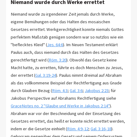
Niemand wurde durch Werke errettet
Niemand wurde zu irgendeiner Zeit jemals durch Werke,
eigene Bemühungen oder das Halten des mosaischen
Gesetzes errettet. Werkgerechtigkeit konnte niemals Gottes
perfektem Maßstab genügen sondern war so nutzlos wie ein
"beflecktes Kleid" (
Jes. 64:6
). Im Neuen Testament erklärt
Paulus auch, dass niemand durch das Halten des Gesetzes
gerechtfertigt wird (
Röm. 3:20
). Obwohl das Gesetz keine
Macht hatte, zu erretten, führte es doch Menschen zu Jesus,
der errettet (
Gal. 3:19-24
). Paulus nimmt dreimal auf Abraham
als das vollkommene Beispiel der Rechtfertigung aus Gnade
durch Glauben Bezug (
Röm. 4:3
;
Gal. 3:6
;
Jakobus 2:23
; für
Jakobus Perspective auf Abrahams Rechtfertigung siehe
GraceNotes no. 2 "Glaube und Werke in Jakobus 2:14"
).
Abraham war vor der Beschneidung und der Einsetzung des
Gesetzes errettet, das heißt er konnte nicht errettet werden,
indem er die Gesetze einhielt (
Röm. 4:9-12
;
Gal. 3:16-18
).
Gehorsam gegenüber dem Gesetz und seinem Opfersystem