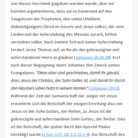
wie dieses Geschenk gegeben werden würde, aber wir
könnten argumentieren, dass sie es basierend auf den
Zeugnissen der Propheten, den vielen Urbildern
(Ankündigungen) Christi im Gesetz und Jesus selbst, der vom
Leiden und der Auferstehung des Messias sprach, hätten
verstehen sollen. Nach Seinem Tod und Seiner Auferstehung
fordert Jesus Thomas auf, an Ihn als den gekreuzigten und
auferstandenen Herrn zu glauben (
Johannes 20:26-29
). Erst
nach dieser Begegnung nennt Johannes den Zweck seines
Evangeliums:
"Diese aber sind geschrieben, damit ihr glaubt,
dass Jesus der Christus, der Sohn Gottes ist, und damit ihr durch
den Glauben Leben habt in seinem Namen."
(
Johannes 20:31
).
Während der Zeit der Gemeinschaft der Jünger mit Jesus
erweiterte sich die Botschaft der ewigen Errettung also von
Jesus ist der Sohn Gottes, der Retter, zu Jesus ist der
gekreuzigte und auferstandene Sohn Gottes, der Retter. Dies
ist die Botschaft, die später durch den Apostel Paulus
bestätigt wurde (
1 Kor. 1:17-18
;
2:2
;
15:1-4
). Die Botschaft des