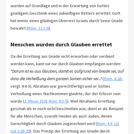
wurden auf Grundlage und in der Erwartung von Gottes
gnädigem Geschenk eines zukünftigen Retters errettet. Gott
hat immer einen gläubigen Überrest Israels durch Seine Gnade
bewahrt (
Röm. 11:1-6
).
Menschen wurden durch Glauben errettet
Da die Errettung aus Gnade nicht erworben oder verdient
werden kann, kann sie nur durch Glauben empfangen werden:
"Darum ist es aus Glauben, damit es aufgrund von Gnade sei, auf
dass die Verheißung dem ganzen Samen sicher sei..."
(
Röm. 4:16
;
vergl. 4:4-5). Abraham war gerechtfertigt weil er Gottes
Verheißung eines Nachkommen glaubte, der der Erlöser sein
würde (
1. Mose 15:6
;
Röm. 4:3-5
). Weil Abrahams Errettung
geschah als er noch nicht beschnitten war, dient er als Beispiel
für alle Menschen, sowohl Heiden als auch Juden, denen
Gerechtigkeit durch Glauben zugerechnet wird (
Röm. 4:9-11
;
Gal 3:26-29
). Das Prinzip der Errettung aus Gnade durch