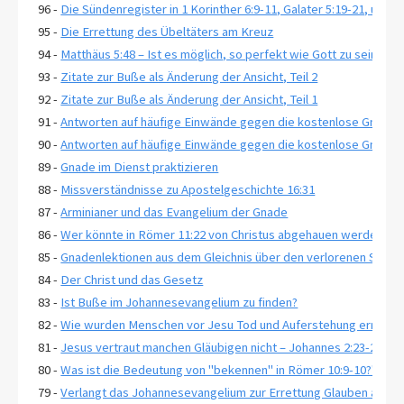
96 -
Die Sündenregister in 1 Korinther 6:9-11, Galater 5:19-21, und 
95 -
Die Errettung des Übeltäters am Kreuz
94 -
Matthäus 5:48 – Ist es möglich, so perfekt wie Gott zu sein?
93 -
Zitate zur Buße als Änderung der Ansicht, Teil 2
92 -
Zitate zur Buße als Änderung der Ansicht, Teil 1
91 -
Antworten auf häufige Einwände gegen die kostenlose Gnade, T
90 -
Antworten auf häufige Einwände gegen die kostenlose Gnade, T
89 -
Gnade im Dienst praktizieren
88 -
Missverständnisse zu Apostelgeschichte 16:31
87 -
Arminianer und das Evangelium der Gnade
86 -
Wer könnte in Römer 11:22 von Christus abgehauen werden?
85 -
Gnadenlektionen aus dem Gleichnis über den verlorenen Sohn, 
84 -
Der Christ und das Gesetz
83 -
Ist Buße im Johannesevangelium zu finden?
82 -
Wie wurden Menschen vor Jesu Tod und Auferstehung errettet
81 -
Jesus vertraut manchen Gläubigen nicht – Johannes 2:23-25
80 -
Was ist die Bedeutung von "bekennen" in Römer 10:9-10?"
79 -
Verlangt das Johannesevangelium zur Errettung Glauben an ewi