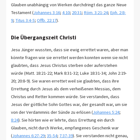
Glauben unabhängig von Werken durchdringt das ganze Neue
Testament (
Johannes 3:16
;
4:10
;
20:31
;
Röm. 3:21-24
;
Eph. 2:8-
9
;
Titus 3:4-5
;
Offb. 22:17
).
Die Übergangszeit Christi
Jesu Jünger wussten, dass sie ewig errettet waren, aber man
könnte fragen wie sie errettet werden konnten wenn sie nicht
glaubten, dass Jesus Christus sterben oder auferstehen
würde (Matt. 18:21-22; Mark 8:31-32; Luke 18:31-34; John 2:19-
20; 20:8-9). Sie waren errettet weil sie glaubten, dass ihre
Errettung durch Jesus als dem verheißenen Messias, dem
Christus und Retter kommen würde. Sie verstanden, dass
Jesus der göttliche Sohn Gottes war, der gesandt war, um sie
von der Verdammnis der Sünde zu erlösen (
Johannes 5:24
;
8:24
). Sie hörten wie er lehrte, dass Errettung ein durch
Glauben, nicht durch Werke, empfangenes Geschenk war
(
Johannes 6:27-29
;
35-54
;
7:37-39
). Sie verstanden nicht genau,