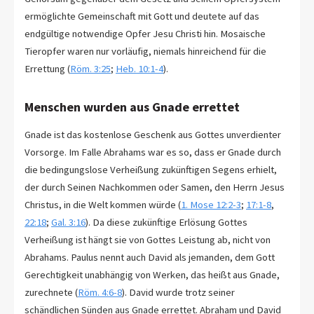
ermöglichte Gemeinschaft mit Gott und deutete auf das
endgültige notwendige Opfer Jesu Christi hin. Mosaische
Tieropfer waren nur vorläufig, niemals hinreichend für die
Errettung (
Röm. 3:25
;
Heb. 10:1-4
).
Menschen wurden aus Gnade errettet
Gnade ist das kostenlose Geschenk aus Gottes unverdienter
Vorsorge. Im Falle Abrahams war es so, dass er Gnade durch
die bedingungslose Verheißung zukünftigen Segens erhielt,
der durch Seinen Nachkommen oder Samen, den Herrn Jesus
Christus, in die Welt kommen würde (
1. Mose 12:2-3
;
17:1-8
,
22:18
;
Gal. 3:16
). Da diese zukünftige Erlösung Gottes
Verheißung ist hängt sie von Gottes Leistung ab, nicht von
Abrahams. Paulus nennt auch David als jemanden, dem Gott
Gerechtigkeit unabhängig von Werken, das heißt aus Gnade,
zurechnete (
Röm. 4:6-8
). David wurde trotz seiner
schändlichen Sünden aus Gnade errettet. Abraham und David