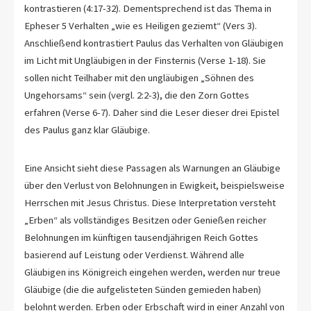
kontrastieren (4:17-32). Dementsprechend ist das Thema in
Epheser 5
Verhalten „wie es Heiligen geziemt“ (Vers 3).
Anschließend kontrastiert Paulus das Verhalten von Gläubigen
im Licht mit Ungläubigen in der Finsternis (Verse 1-18). Sie
sollen nicht Teilhaber mit den ungläubigen „Söhnen des
Ungehorsams“ sein (vergl. 2:2-3), die den Zorn Gottes
erfahren (Verse 6-7). Daher sind die Leser dieser drei Epistel
des Paulus ganz klar Gläubige.
Eine Ansicht sieht diese Passagen als Warnungen an Gläubige
über den Verlust von Belohnungen in Ewigkeit, beispielsweise
Herrschen mit Jesus Christus. Diese Interpretation versteht
„Erben“ als vollständiges Besitzen oder Genießen reicher
Belohnungen im künftigen tausendjährigen Reich Gottes
basierend auf Leistung oder Verdienst. Während alle
Gläubigen ins Königreich eingehen werden, werden nur treue
Gläubige (die die aufgelisteten Sünden gemieden haben)
belohnt werden. Erben oder Erbschaft wird in einer Anzahl von