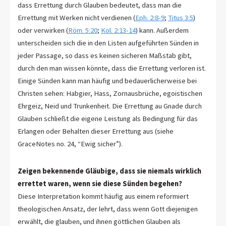
dass Errettung durch Glauben bedeutet, dass man die
Errettung mit Werken nicht verdienen (
Eph. 2:8-9
;
Titus 3:5
)
oder verwirken (
Röm. 5:20
;
Kol. 2:13-14
) kann. Außerdem
unterscheiden sich die in den Listen aufgeführten Sünden in
jeder Passage, so dass es keinen sicheren Maßstab gibt,
durch den man wissen könnte, dass die Errettung verloren ist.
Einige Sünden kann man häufig und bedauerlicherweise bei
Christen sehen: Habgier, Hass, Zornausbrüche, egoistischen
Ehrgeiz, Neid und Trunkenheit. Die Errettung au Gnade durch
Glauben schließt die eigene Leistung als Bedingung für das
Erlangen oder Behalten dieser Errettung aus (siehe
GraceNotes no. 24, “Ewig sicher”).
Zeigen bekennende Gläubige, dass sie niemals wirklich
errettet waren, wenn sie diese Sünden begehen?
Diese Interpretation kommt häufig aus einem reformiert
theologischen Ansatz, der lehrt, dass wenn Gott diejenigen
erwählt, die glauben, und ihnen göttlichen Glauben als