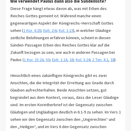
Wie verwendet Paulus dann also die Sündenliste?
Diese Frage hängt etwas davon ab, was mit Erben des
Reiches Gottes gemeint ist. Während manche einen
gegenwärtigen Aspekt der Königreichs-Herrschaft Gottes
sehen (
1 Kor. 4:20
;
Eph. 2:6
;
Kol. 1:13
), in welcher Gläubige
zeitliche Belohnungen erfahren können, scheint in diesen
Sünden-Passagen Erben des Reiches Gottes klar auf die
Zukunft bezogen zu sein, wie auch in anderen Passagen bei
Paulus (
1 Kor. 15:24
,
50
;
Eph. 1:14
,
18
;
Kol. 3:24
;
2 Tim. 4:1
,
18
).
Hinsichtlich eines zukünftigen Königreichs gibt es zwei
Ansichten, die die Integrität der Errettung aus Gnade durch
Glauben aufrechterhalten. Beide Ansichten setzen, gut
begründet aus dem Kontext, voraus, dass die Leser Gläubige
sind. Im ersten Korintherbrief ist der Gegensatz zwischen
Gläubigen und Ungläubigen deutlich in 6:1-9 zu sehen. Im Vers 1
sehen wir den Gegensatz zwischen den „Ungerechten“ und
den „Heiligen“, und im Vers 6 den Gegensatz zwischen