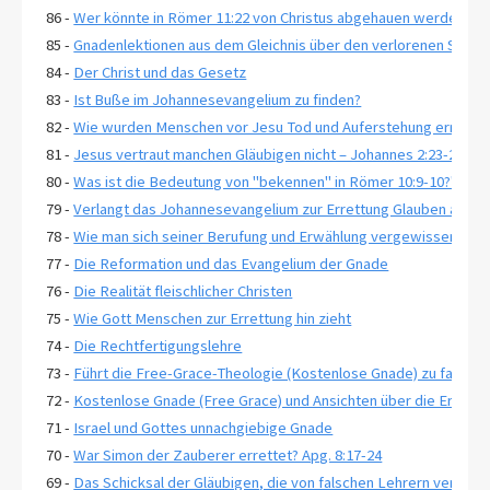
86 -
Wer könnte in Römer 11:22 von Christus abgehauen werden?
85 -
Gnadenlektionen aus dem Gleichnis über den verlorenen Sohn, 
84 -
Der Christ und das Gesetz
83 -
Ist Buße im Johannesevangelium zu finden?
82 -
Wie wurden Menschen vor Jesu Tod und Auferstehung errettet
81 -
Jesus vertraut manchen Gläubigen nicht – Johannes 2:23-25
80 -
Was ist die Bedeutung von "bekennen" in Römer 10:9-10?"
79 -
Verlangt das Johannesevangelium zur Errettung Glauben an ewi
78 -
Wie man sich seiner Berufung und Erwählung vergewissert-2 Pe
77 -
Die Reformation und das Evangelium der Gnade
76 -
Die Realität fleischlicher Christen
75 -
Wie Gott Menschen zur Errettung hin zieht
74 -
Die Rechtfertigungslehre
73 -
Führt die Free-Grace-Theologie (Kostenlose Gnade) zu falsche
72 -
Kostenlose Gnade (Free Grace) und Ansichten über die Erwähl
71 -
Israel und Gottes unnachgiebige Gnade
70 -
War Simon der Zauberer errettet? Apg. 8:17-24
69 -
Das Schicksal der Gläubigen, die von falschen Lehrern verführt