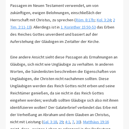
Passagen im Neuen Testament verwendet, um von
zukünftigen, ewigen Belohnungen, einschließlich der
Herrschaft mit Christus, zu sprechen (
Röm. 8:17b
;
Kol. 3:24
;
2
Tim. 2:11-13
). Allerdings ist in
1. Korinther 15:50-53
das Erben
des Reiches Gottes unverdient und basiert auf der
Auferstehung der Gläubigen im Zeitalter der Kirche.
Eine andere Ansicht sieht diese Passagen als Ermahnungen an
Gläubige, sich nicht wie Ungläubige zu verhalten. In anderen
Worten, die Sündenlisten beschreiben die Eigenschaften von
Ungläubigen, die Christen nicht nachahmen sollten. Diese
Ungläubigen werden das Reich Gottes nicht erben und seine
Reichtümer genießen, da sie nicht in das Reich Gottes
eingehen werden; weshalb sollten Gläubige sich also mit ihnen
identifizieren wollen? Der Galaterbrief verbindet das Erbe mit
der Verheißung an Abraham und dem Glauben an Christus,
nicht mit Leistung (
Gal. 3:18
,
29
;
4:1
,
7
,
30
).
Matthäus 19:16
zeigt, dass „ewiges Leben zu erlangen“ in der Bedeutung