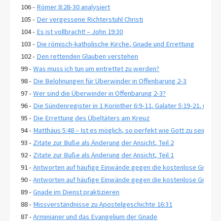
106 -
Römer 8:28-30 analysiert
105 -
Der vergessene Richterstuhl Christi
104 -
Es ist vollbracht! – John 19:30
103 -
Die römisch-katholische Kirche, Gnade und Errettung
102 -
Den rettenden Glauben verstehen
99 -
Was muss ich tun um entrettet zu werden?
98 -
Die Belohnungen für Überwinder in Offenbarung 2-3
97 -
Wer sind die Überwinder in Offenbarung 2-3?
96 -
Die Sündenregister in 1 Korinther 6:9-11, Galater 5:19-21, und 
95 -
Die Errettung des Übeltäters am Kreuz
94 -
Matthäus 5:48 – Ist es möglich, so perfekt wie Gott zu sein?
93 -
Zitate zur Buße als Änderung der Ansicht, Teil 2
92 -
Zitate zur Buße als Änderung der Ansicht, Teil 1
91 -
Antworten auf häufige Einwände gegen die kostenlose Gnade, T
90 -
Antworten auf häufige Einwände gegen die kostenlose Gnade, T
89 -
Gnade im Dienst praktizieren
88 -
Missverständnisse zu Apostelgeschichte 16:31
87 -
Arminianer und das Evangelium der Gnade