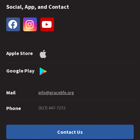
Social, App, and Contact
32 -
Zukünftige Gnade
31 -
Taufe mit Wasser und ewige Errettung
30 -
Wieviel Glauben braucht es für die Errettung?
29 -
Wie gut muss man sein, um in den Himmel zu kommen?
28 -
Können gute Werke die Errettung beweisen?
27 -
Gnade gnädig weitergeben
Apple Store
26 -
Suizid und Errettung
25 -
Ein Labyrinth der Gnade
24 -
Ewig sicher
Google Play
23 -
Werden Jünger geboren oder gemacht?
22 -
Buße: Was steckt in einem Wort?
Mail
info@gracelife.org
21 -
Petrus als Vorbild für Jünger
20 -
Geben unter der Gnade
(817) 447-7272
Phone
19 -
Was ist mit einem \Christen\", der nicht wie ein Christ lebt?"
18 -
Solltest Du Deine Hand abhauen?
17 -
Traditionen oder Traditionalismus?
Contact Us
16 -
Gibt es eine Sünde, die Gott nicht vergibt?
15 -
Die Auslegung des Hebräerbriefs: beginnend mit den Lesern