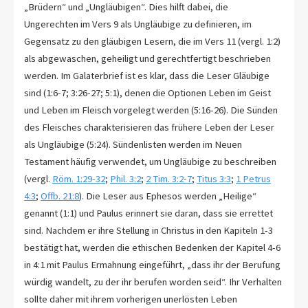
„Brüdern“ und „Ungläubigen“. Dies hilft dabei, die
Ungerechten im Vers 9 als Ungläubige zu definieren, im
Gegensatz zu den gläubigen Lesern, die im Vers 11 (vergl. 1:2)
als abgewaschen, geheiligt und gerechtfertigt beschrieben
werden. Im Galaterbrief ist es klar, dass die Leser Gläubige
sind (1:6-7; 3:26-27; 5:1), denen die Optionen Leben im Geist
und Leben im Fleisch vorgelegt werden (5:16-26). Die Sünden
des Fleisches charakterisieren das frühere Leben der Leser
als Ungläubige (5:24). Sündenlisten werden im Neuen
Testament häufig verwendet, um Ungläubige zu beschreiben
(vergl.
Röm. 1:29-32
;
Phil. 3:2
;
2 Tim. 3:2-7
;
Titus 3:3
;
1 Petrus
4:3
;
Offb. 21:8
). Die Leser aus Ephesos werden „Heilige“
genannt (1:1) und Paulus erinnert sie daran, dass sie errettet
sind. Nachdem er ihre Stellung in Christus in den Kapiteln 1-3
bestätigt hat, werden die ethischen Bedenken der Kapitel 4-6
in 4:1 mit Paulus Ermahnung eingeführt, „dass ihr der Berufung
würdig wandelt, zu der ihr berufen worden seid“. Ihr Verhalten
sollte daher mit ihrem vorherigen unerlösten Leben