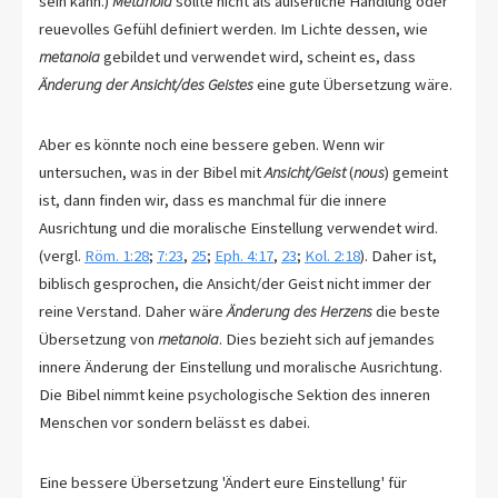
sein kann.)
Metanoia
sollte nicht als äußerliche Handlung oder
reuevolles Gefühl definiert werden. Im Lichte dessen, wie
metanoia
gebildet und verwendet wird, scheint es, dass
Änderung der Ansicht/des Geistes
eine gute Übersetzung wäre.
Aber es könnte noch eine bessere geben. Wenn wir
untersuchen, was in der Bibel mit
Ansicht/Geist
(
nous
) gemeint
ist, dann finden wir, dass es manchmal für die innere
Ausrichtung und die moralische Einstellung verwendet wird.
(vergl.
Röm. 1:28
;
7:23
,
25
;
Eph. 4:17
,
23
;
Kol. 2:18
). Daher ist,
biblisch gesprochen, die Ansicht/der Geist nicht immer der
reine Verstand. Daher wäre
Änderung des Herzens
die beste
Übersetzung von
metanoia
. Dies bezieht sich auf jemandes
innere Änderung der Einstellung und moralische Ausrichtung.
Die Bibel nimmt keine psychologische Sektion des inneren
Menschen vor sondern belässt es dabei.
Eine bessere Übersetzung 'Ändert eure Einstellung' für