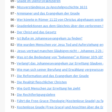
89 -
Gnade im Dienst praktizieren
88 -
Missverständnisse zu Apostelgeschichte 16:31
87 -
Arminianer und das Evangelium der Gnade
86 -
Wer könnte in Römer 11:22 von Christus abgehauen werden?
85 -
Gnadenlektionen aus dem Gleichnis über den verlorenen Sohn, 
84 -
Der Christ und das Gesetz
83 -
Ist Buße im Johannesevangelium zu finden?
82 -
Wie wurden Menschen vor Jesu Tod und Auferstehung errettet
81 -
Jesus vertraut manchen Gläubigen nicht – Johannes 2:23-25
80 -
Was ist die Bedeutung von "bekennen" in Römer 10:9-10?"
79 -
Verlangt das Johannesevangelium zur Errettung Glauben an ewi
78 -
Wie man sich seiner Berufung und Erwählung vergewissert-2 Pe
77 -
Die Reformation und das Evangelium der Gnade
76 -
Die Realität fleischlicher Christen
75 -
Wie Gott Menschen zur Errettung hin zieht
74 -
Die Rechtfertigungslehre
73 -
Führt die Free-Grace-Theologie (Kostenlose Gnade) zu falsche
72 -
Kostenlose Gnade (Free Grace) und Ansichten über die Erwähl