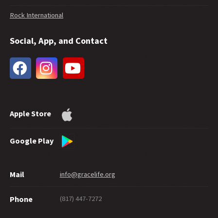
35 -
Lehrt die kostenlose Gnade Zügellosigkeit?
Rock International
34 -
Feuer im Hebräerbrief
33 -
Das Ausmaß von Gottes Vergebung
Social, App, and Contact
32 -
Zukünftige Gnade
31 -
Taufe mit Wasser und ewige Errettung
30 -
Wieviel Glauben braucht es für die Errettung?
29 -
Wie gut muss man sein, um in den Himmel zu kommen?
28 -
Können gute Werke die Errettung beweisen?
27 -
Gnade gnädig weitergeben
Apple Store
26 -
Suizid und Errettung
25 -
Ein Labyrinth der Gnade
24 -
Ewig sicher
Google Play
23 -
Werden Jünger geboren oder gemacht?
22 -
Buße: Was steckt in einem Wort?
Mail
info@gracelife.org
21 -
Petrus als Vorbild für Jünger
20 -
Geben unter der Gnade
(817) 447-7272
Phone
19 -
Was ist mit einem \Christen\", der nicht wie ein Christ lebt?"
18 -
Solltest Du Deine Hand abhauen?