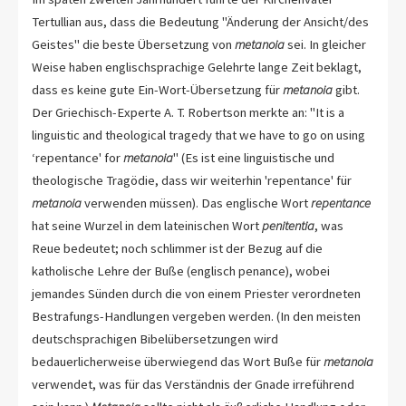
Tertullian aus, dass die Bedeutung "Änderung der Ansicht/des
Geistes" die beste Übersetzung von
metanoia
sei. In gleicher
Weise haben englischsprachige Gelehrte lange Zeit beklagt,
dass es keine gute Ein-Wort-Übersetzung für
metanoia
gibt.
Der Griechisch-Experte A. T. Robertson merkte an: "It is a
linguistic and theological tragedy that we have to go on using
‘repentance' for
metanoia
" (Es ist eine linguistische und
theologische Tragödie, dass wir weiterhin 'repentance' für
metanoia
verwenden müssen). Das englische Wort
repentance
hat seine Wurzel in dem lateinischen Wort
penitentia
, was
Reue bedeutet; noch schlimmer ist der Bezug auf die
katholische Lehre der Buße (englisch penance), wobei
jemandes Sünden durch die von einem Priester verordneten
Bestrafungs-Handlungen vergeben werden. (In den meisten
deutschsprachigen Bibelübersetzungen wird
bedauerlicherweise überwiegend das Wort Buße für
metanoia
verwendet, was für das Verständnis der Gnade irreführend