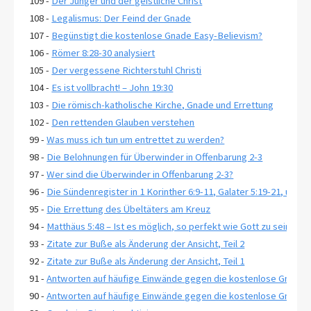
109 -
Der Jünger und der geistliche Christ
108 -
Legalismus: Der Feind der Gnade
107 -
Begünstigt die kostenlose Gnade Easy-Believism?
106 -
Römer 8:28-30 analysiert
105 -
Der vergessene Richterstuhl Christi
104 -
Es ist vollbracht! – John 19:30
103 -
Die römisch-katholische Kirche, Gnade und Errettung
102 -
Den rettenden Glauben verstehen
99 -
Was muss ich tun um entrettet zu werden?
98 -
Die Belohnungen für Überwinder in Offenbarung 2-3
97 -
Wer sind die Überwinder in Offenbarung 2-3?
96 -
Die Sündenregister in 1 Korinther 6:9-11, Galater 5:19-21, und 
95 -
Die Errettung des Übeltäters am Kreuz
94 -
Matthäus 5:48 – Ist es möglich, so perfekt wie Gott zu sein?
93 -
Zitate zur Buße als Änderung der Ansicht, Teil 2
92 -
Zitate zur Buße als Änderung der Ansicht, Teil 1
91 -
Antworten auf häufige Einwände gegen die kostenlose Gnade, T
90 -
Antworten auf häufige Einwände gegen die kostenlose Gnade, T