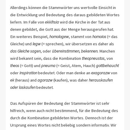
Allerdings können die Stammwörter uns wertvolle Einsicht in
die Entwicklung und Bedeutung des daraus gebildeten Wortes
liefern. Im Falle von
ekklhsia
wird die Kirche in der Tat aus
denen gebildet, die Gott aus der Menge herausgerufen hat.
Ein weiteres Beispiel,
homologew
, stammt von
homoios
(= das
Gleiche) und
legw
(= sprechen), wir übersetzen es daher als
das Gleiche sagen
, oder
übereinstimmen, bekennen.
Manchen
wird bekannt sein, dass die Kombination
theopneustos
, von
theos
(= Gott) und
pneuma
(= Geist, Atem, Hauch)
gottbehaucht
oder
Inspiration
bedeutet. Oder man denke an
exagorazw
von
ek
(heraus) and
agorazw
(kaufen), was daher
herauskaufen
oder loskaufen
bedeutet.
Das Aufspüren der Bedeutung der Stammwörter ist sehr
hilfreich, wenn auch nicht bestimmend, für die Bedeutung des
durch die Kombination gebildeten Wortes. Dennoch ist der
Ursprung eines Wortes nicht beliebig sondern informativ. Wir