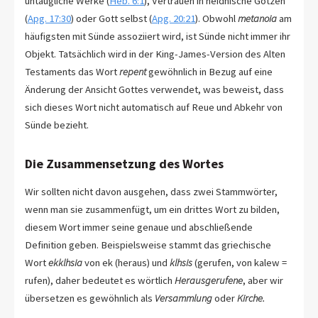
untaugliche Werke (
Heb. 6:1
), Vertrauen in heidnische Götzen
(
Apg. 17:30
) oder Gott selbst (
Apg. 20:21
). Obwohl
metanoia
am
häufigsten mit Sünde assoziiert wird, ist Sünde nicht immer ihr
Objekt. Tatsächlich wird in der King-James-Version des Alten
Testaments das Wort
repent
gewöhnlich in Bezug auf eine
Änderung der Ansicht Gottes verwendet, was beweist, dass
sich dieses Wort nicht automatisch auf Reue und Abkehr von
Sünde bezieht.
Die Zusammensetzung des Wortes
Wir sollten nicht davon ausgehen, dass zwei Stammwörter,
wenn man sie zusammenfügt, um ein drittes Wort zu bilden,
diesem Wort immer seine genaue und abschließende
Definition geben. Beispielsweise stammt das griechische
Wort
ekklhsia
von ek (heraus) und
klhsis
(gerufen, von kalew =
rufen), daher bedeutet es wörtlich
Herausgerufene
, aber wir
übersetzen es gewöhnlich als
Versammlung
oder
Kirche.