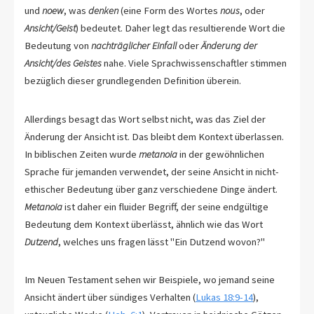
und
noew
, was
denken
(eine Form des Wortes
nous
, oder
Ansicht/Geist
) bedeutet. Daher legt das resultierende Wort die
Bedeutung von
nachträglicher Einfall
oder
Änderung der
Ansicht/des Geistes
nahe. Viele Sprachwissenschaftler stimmen
bezüglich dieser grundlegenden Definition überein.
Allerdings besagt das Wort selbst nicht, was das Ziel der
Änderung der Ansicht ist. Das bleibt dem Kontext überlassen.
In biblischen Zeiten wurde
metanoia
in der gewöhnlichen
Sprache für jemanden verwendet, der seine Ansicht in nicht-
ethischer Bedeutung über ganz verschiedene Dinge ändert.
Metanoia
ist daher ein fluider Begriff, der seine endgültige
Bedeutung dem Kontext überlässt, ähnlich wie das Wort
Dutzend
, welches uns fragen lässt "Ein Dutzend wovon?"
Im Neuen Testament sehen wir Beispiele, wo jemand seine
Ansicht ändert über sündiges Verhalten (
Lukas 18:9-14
),