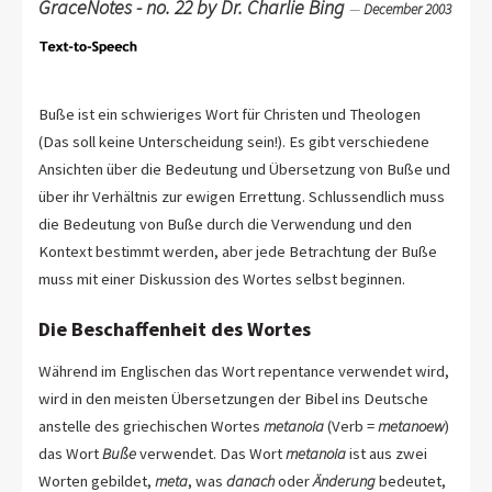
GraceNotes - no. 22 by Dr. Charlie Bing
—
December 2003
Buße ist ein schwieriges Wort für Christen und Theologen
(Das soll keine Unterscheidung sein!). Es gibt verschiedene
Ansichten über die Bedeutung und Übersetzung von Buße und
über ihr Verhältnis zur ewigen Errettung. Schlussendlich muss
die Bedeutung von Buße durch die Verwendung und den
Kontext bestimmt werden, aber jede Betrachtung der Buße
muss mit einer Diskussion des Wortes selbst beginnen.
Die Beschaffenheit des Wortes
Während im Englischen das Wort repentance verwendet wird,
wird in den meisten Übersetzungen der Bibel ins Deutsche
anstelle des griechischen Wortes
metanoia
(Verb =
metanoew
)
das Wort
Buße
verwendet. Das Wort
metanoia
ist aus zwei
Worten gebildet,
meta
, was
danach
oder
Änderung
bedeutet,